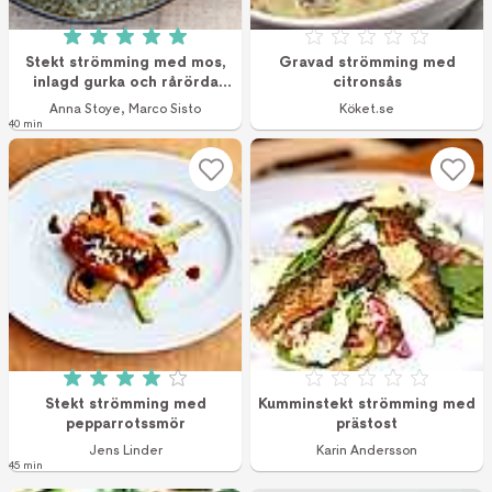
Betyg: 5 av 5 (3 röster)
Betyg: 0 av 5
Stekt strömming med mos,
Gravad strömming med
inlagd gurka och rårörda
citronsås
lingon
Anna Stoye
,
Marco Sisto
Köket.se
40 min
Betyg: 4 av 5 (1 röster)
Betyg: 0 av 5
Stekt strömming med
Kumminstekt strömming med
pepparrotssmör
prästost
Jens Linder
Karin Andersson
45 min