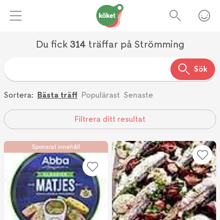
Du fick
314
träffar på
Strömming
Sök
Sortera:
Bästa träff
Populärast
Senaste
Filtrera ditt resultat
Sponsrat innehåll