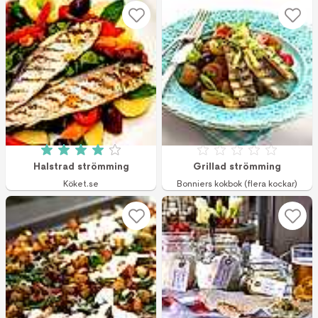
Betyg: 4 av 5 (3 röster)
Betyg: 0 av 5
Halstrad strömming
Grillad strömming
Köket.se
Bonniers kokbok (flera kockar)