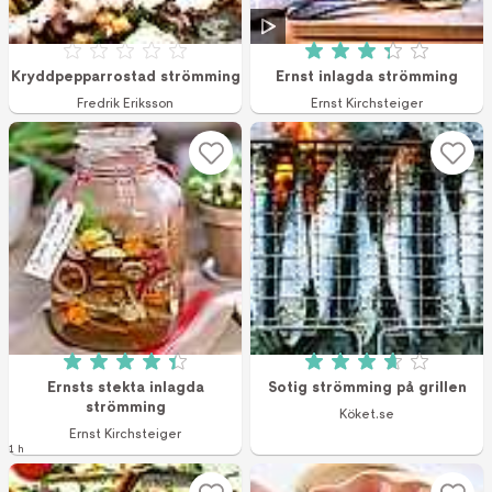
Betyg: 0 av 5
Betyg: 3.29 av 5 (
Kryddpepparrostad strömming
Ernst inlagda strömming
Fredrik Eriksson
Ernst Kirchsteiger
Betyg: 4.4 av 5 (7 röster)
Betyg: 3.7 av 5 (3
Ernsts stekta inlagda
Sotig strömming på grillen
strömming
Köket.se
Ernst Kirchsteiger
1 h