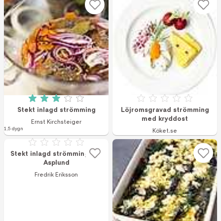
Betyg: 3 av 5 (134 röster)
Betyg: 0 av 5
Stekt inlagd strömming
Löjromsgravad strömming
med kryddost
Ernst Kirchsteiger
1,5 dygn
Köket.se
Betyg: 0 av 5
Stekt inlagd strömming à la
Asplund
Fredrik Eriksson