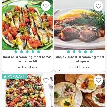
Betyg: 5 av 5 (1 röster)
Betyg: 5 av 5 (1 r
Rostad strömming med tomat
Ansjovisstekt strömming med
och krondill
potatispuré
Fredrik Eriksson
Fredrik Eriksson
20 m
POPULÄRT