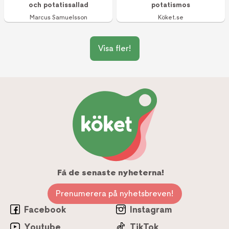
och potatissallad
potatismos
Marcus Samuelsson
Köket.se
Visa fler!
Få de senaste nyheterna!
Prenumerera på nyhetsbreven!
Facebook
Instagram
Youtube
TikTok