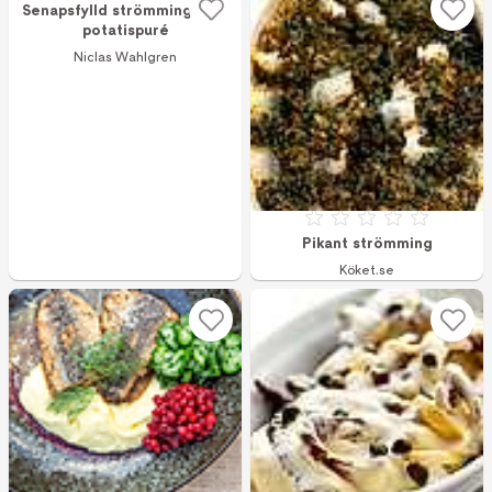
Senapsfylld strömming med
potatispuré
Niclas Wahlgren
Betyg: 0 av 5
Pikant strömming
Köket.se