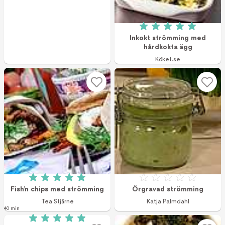
Betyg: 5 av 5 (1 r
Inkokt strömming med
hårdkokta ägg
Köket.se
Betyg: 5 av 5 (1 röster)
Betyg: 0 av 5
Fish’n chips med strömming
Örgravad strömming
Tea Stjärne
Katja Palmdahl
40 min
Betyg: 5 av 5 (2 röster)