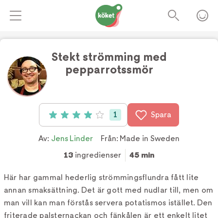
Stekt strömming med
pepparrotssmör
Foto:
Stefan Wettainen
1
Spara
Betyg: 4 av 5 (1 röster)
Av:
Jens Linder
Från:
Made in Sweden
13
ingredienser
45 min
Här har gammal hederlig strömmingsflundra fått lite
annan smaksättning. Det är gott med nudlar till, men om
man vill kan man förstås servera potatismos istället. Den
friterade palsternackan och fänkålen är ett enkelt litet