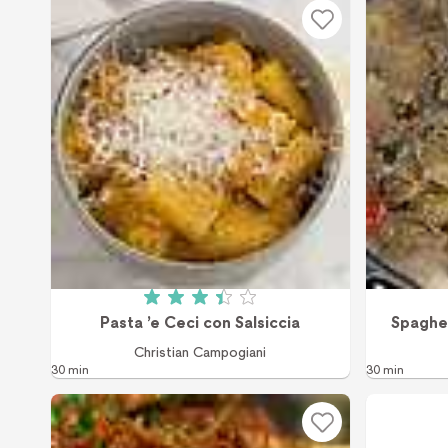
Betyg: 3.4 av 5 (8 röster)
Pasta ’e Ceci con Salsiccia
Spaghet
Christian Campogiani
30 min
30 min