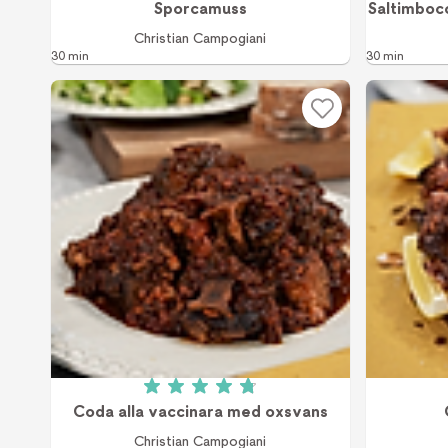
Sporcamuss
Saltimboc
Christian Campogiani
30 min
30 min
Betyg: 4.8 av 5 (4 röster)
Coda alla vaccinara med oxsvans
Christian Campogiani