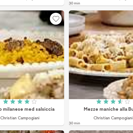
30 min
Betyg: 4 av 5 (2 röster)
Betyg: 3.6
o milanese med salsiccia
Mezze maniche alla B
Christian Campogiani
Christian Campogiani
30 min