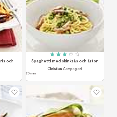
v 5 (4 röster)
Betyg: 3.2 av 5 (85 röster)
ris och
Spaghetti med skinksås och ärtor
Christian Campogiani
20 min