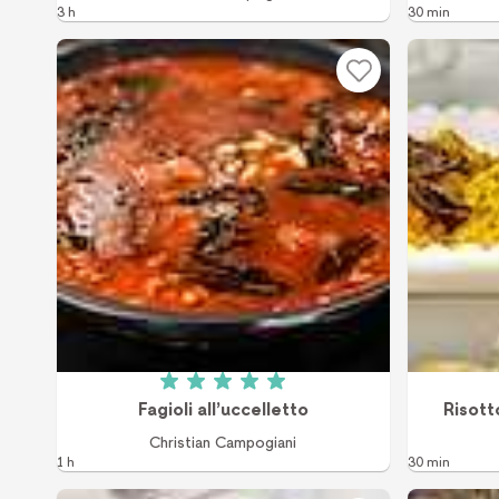
3 h
30 min
Betyg: 5 av 5 (2 röster)
Fagioli all’uccelletto
Risott
Christian Campogiani
1 h
30 min