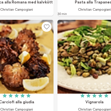
ca alla Romana med kalvkött
Pasta alla Trapane
Christian Campogiani
Christian Campogiani
30 min
Betyg: 5 av 5 (2 röster)
Betyg: 5 a
Carciofi alla giudia
Vignarola
Christian Campogiani
Christian Campogiani