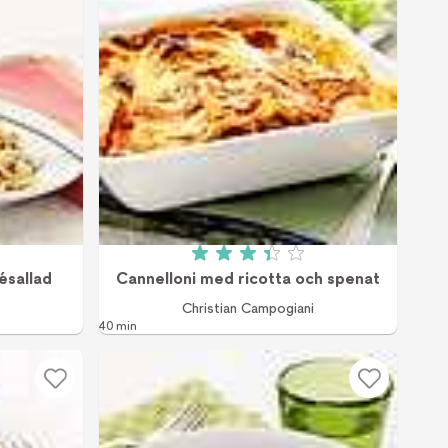
 av 5 (25 röster)
Betyg: 3.36 av 5 (83 röster)
ésallad
Cannelloni med ricotta och spenat
Christian Campogiani
40 min