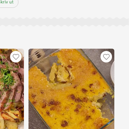
kriv ut
i