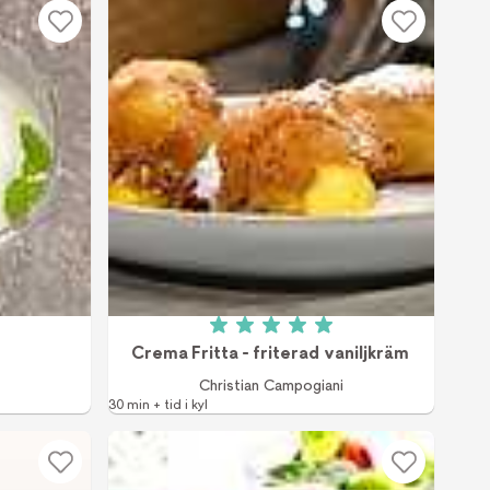
v 5 (1 röster)
Betyg: 5 av 5 (1 röster)
Crema Fritta - friterad vaniljkräm
Christian Campogiani
30 min + tid i kyl