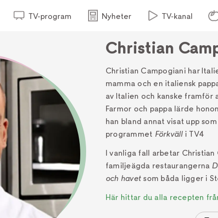
TV-program
Nyheter
TV-kanal
Christian Cam
Christian Campogiani har Itali
mamma och en italiensk pappa h
av Italien och kanske framför a
Farmor och pappa lärde honom
han bland annat visat upp so
programmet
Förkväll
i TV4
I vanliga fall arbetar Christi
familjeägda restaurangerna
D
och havet
som båda ligger i S
Här hittar du alla recepten frå