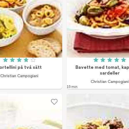
Betyg: 3.9 av 5 (9 röster)
Betyg: 5 a
ortellini på två sätt
Bavette med tomat, kap
sardeller
Christian Campogiani
Christian Campogiani
15 min