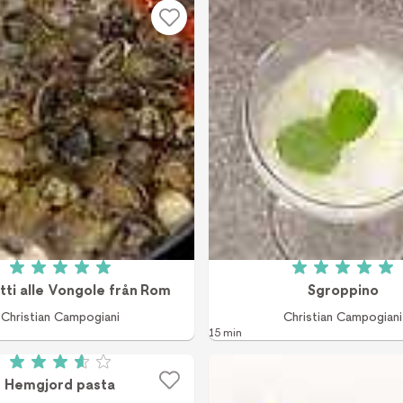
Betyg: 5 av 5 (1 röster)
Betyg: 5 a
ti alle Vongole från Rom
Sgroppino
Christian Campogiani
Christian Campogiani
15 min
Betyg: 3.64 av 5 (14 röster)
Hemgjord pasta