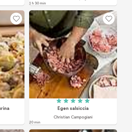
1 h 30 min
 av 5 (5 röster)
Betyg: 5 av 5 (1 röster)
urina
Egen salsiccia
Christian Campogiani
20 min