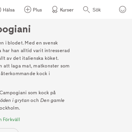
Hälsa
Plus
Kurser
Sök
pogiani
en i blodet. Med en svensk
ar han alltid varit intresserad
llt av det italienska köket.
 att laga mat, matkonster som
m återkommande kock i
an Campogiani som kock på
öden i grytan
och
Den gamle
tockholm.
n Förkväll