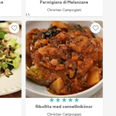
se
Parmigiana di Melanzane
Christian Campogiani
1 h
v 5 (1 röster)
Betyg: 5 av 5 (4 röster)
Ribollita med cannellinibönor
Christian Campogiani