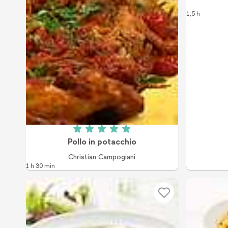
1,5 h
Betyg: 5 av 5 (5 röster)
Pollo in potacchio
Christian Campogiani
1 h 30 min