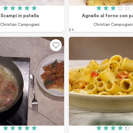
Betyg: 5 av 5 (1 röster)
Betyg: 3 a
Scampi in patella
Agnello al forno con p
Christian Campogiani
Christian Campogiani
2 h
Betyg: 5 av 5 (2 röster)
Betyg: 4.3