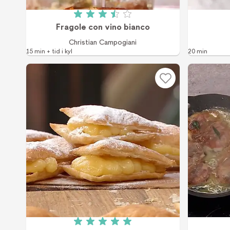
Betyg: 3.5 av 5 (2 röster)
Fragole con vino bianco
Christian Campogiani
15 min + tid i kyl
20 min
Betyg: 5 av 5 (4 röster)