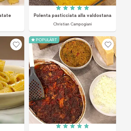
v 5 (2 röster)
Betyg: 5 av 5 (3 röster)
atate
Polenta pasticciata alla valdostana
Christian Campogiani
POPULÄRT
 av 5 (6 röster)
Betyg: 4.9 av 5 (16 röster)