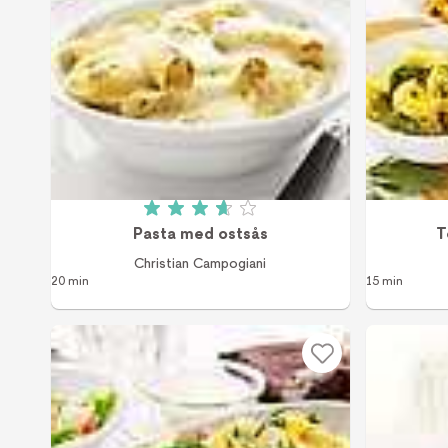
Betyg: 3.7 av 5 (97 röster)
Pasta med ostsås
T
Christian Campogiani
20 min
15 min