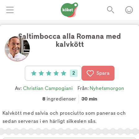
Saltimbocca alla Romana med
kalvkött
Foto:
TV4
2
Spara
Betyg: 5 av 5 (2 röster)
Av:
Christian Campogiani
Från:
Nyhetsmorgon
8
ingredienser
30 min
Kalvkött med salvia och prosciutto som paneras och
sedan serveras i en härligt silkeslen sås.