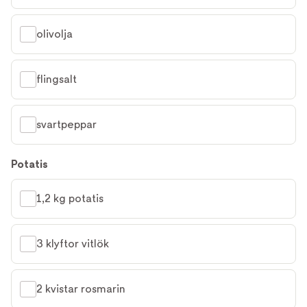
olivolja
flingsalt
svartpeppar
Potatis
1,2 kg potatis
3 klyftor vitlök
2 kvistar rosmarin