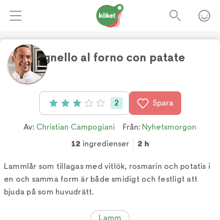
Agnello al forno con patate
Foto:
Köket.se
2
Spara
Betyg: 3 av 5 (2 röster)
Av:
Christian Campogiani
Från:
Nyhetsmorgon
12
ingredienser
2 h
Lammlår som tillagas med vitlök, rosmarin och potatis i
en och samma form är både smidigt och festligt att
bjuda på som huvudrätt.
Lamm