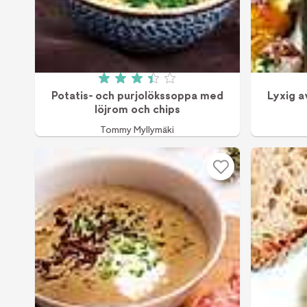
Betyg: 3.4 av 5 (196 röster)
Potatis- och purjolökssoppa med
Lyxig 
löjrom och chips
Tommy Myllymäki