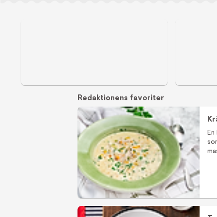
soppor
Fisksop
Redaktionens favoriter
Kr
En
som
mas
bön
ma