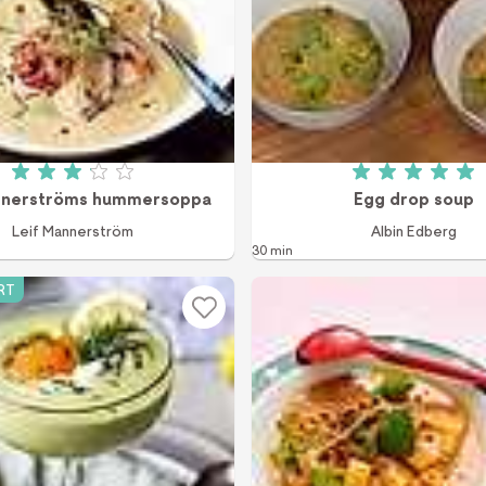
Betyg: 3.1 av 5 (485 röster)
Betyg: 5 a
nnerströms hummersoppa
Egg drop soup
Leif Mannerström
Albin Edberg
30 min
RT