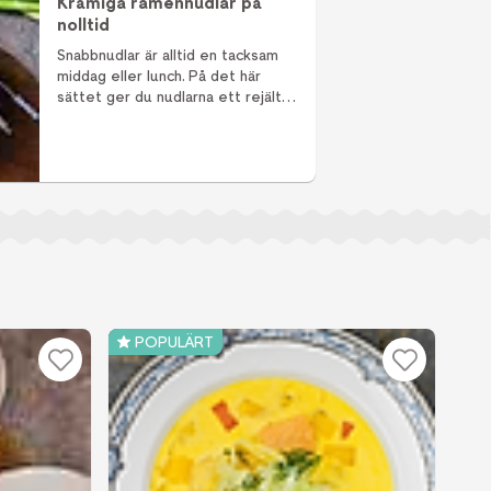
Krämiga ramennudlar på
nolltid
Snabbnudlar är alltid en tacksam
middag eller lunch. På det här
sättet ger du nudlarna ett rejält
lyft - med en blixtsnabb krämig
buljong och god topping.
POPULÄRT