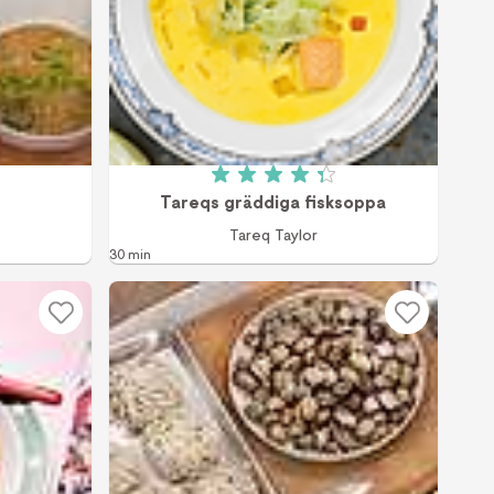
v 5 (1 röster)
Betyg: 4.3 av 5 (187 röster)
Tareqs gräddiga fisksoppa
Tareq Taylor
30 min