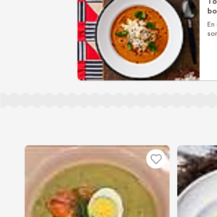
To
bo
En
som