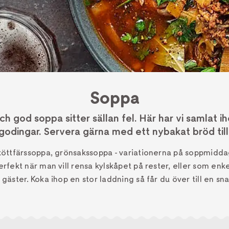
Soppa
 god soppa sitter sällan fel. Här har vi samlat ih
godingar. Servera gärna med ett nybakat bröd till
köttfärssoppa, grönsakssoppa - variationerna på soppmidd
erfekt när man vill rensa kylskåpet på rester, eller som enk
 gäster. Koka ihop en stor laddning så får du över till en sna
12 ITALIENSKA SOPP
Jordärtskockssoppa - v
ör kroppen!
Italien bjuder på ett rikt