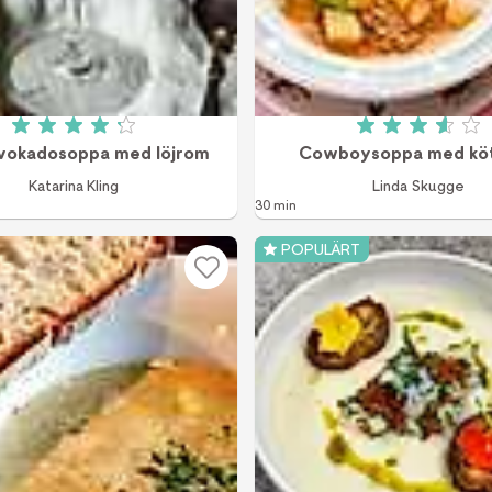
Betyg: 4.2 av 5 (12 röster)
Betyg: 3.6
avokadosoppa med löjrom
Cowboysoppa med köt
Katarina Kling
Linda Skugge
30 min
POPULÄRT