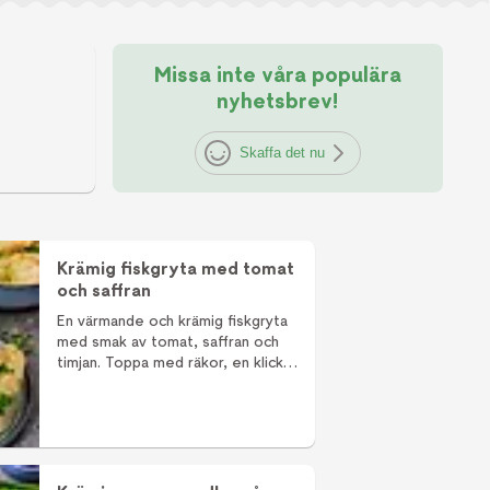
Missa inte våra populära
nyhetsbrev!
Skaffa det nu
Krämig fiskgryta med tomat
och saffran
En värmande och krämig fiskgryta
med smak av tomat, saffran och
timjan. Toppa med räkor, en klick
aioli och servera med några skivor
bröd. Ljuvligt!