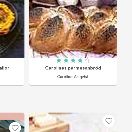
 av 5 (15 röster)
Betyg: 4 av 5 (3 röster)
allor
Carolines parmesanbröd
Caroline Ahlqvist