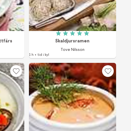
 av 5 (908 röster)
Betyg: 5 av 5 (1 röster)
tfärs
Skaldjursramen
Tove Nilsson
1 h + tid i kyl