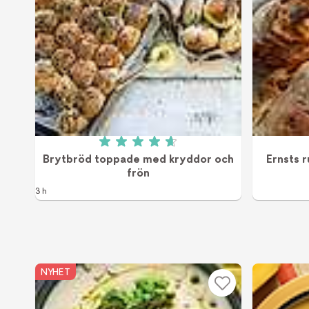
Betyg: 4.7 av 5 (9 röster)
Brytbröd toppade med kryddor och
Ernsts 
frön
3 h
NYHET