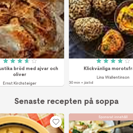
Betyg: 3.7 av 5 (60 röster)
Betyg: 3.9
rustika bröd med ajvar och
Klickvänliga morotsfr
oliver
Lina Wallentinson
30 min + jästid
Ernst Kirchsteiger
Senaste recepten på soppa
Sponsrat innehåll