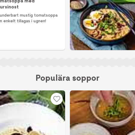
matsoppa med
ursinost
 underbart mustig tomatsoppa
 enkelt tillagas i ugnen!
Populära soppor