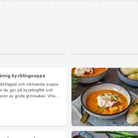
pa
bästa recept
ämig kycklingsoppa
 lättlagad och värmande soppa
 du gör på kycklingfilé och
sor av goda grönsaker. Vita
or i soppan gör den extra
tig och mättande.