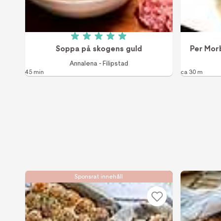
Betyg: 5 av 5 (1 röster)
Soppa på skogens guld
Per Mor
Annalena - Filipstad
45 min
ca 30 m
Sponsrat innehåll