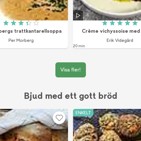
Betyg: 3.4 av 5 (542 röster)
Betyg: 5 a
bergs trattkantarellsoppa
Crème vichyssoise med 
Per Morberg
Erik Videgård
20 min
Visa fler!
Bjud med ett gott bröd
ENKELT