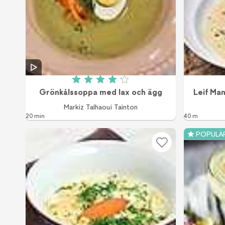
Betyg: 4.1 av 5 (7 röster)
Grönkålssoppa med lax och ägg
Leif Ma
Markiz Talhaoui Tainton
20 min
40 m
POPULÄ