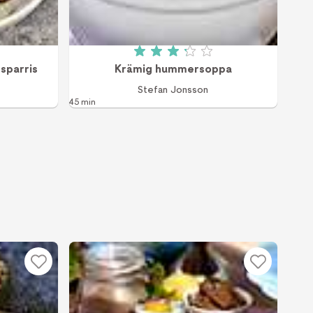
v 5 (10 röster)
Betyg: 3.2 av 5 (72 röster)
sparris
Krämig hummersoppa
Stefan Jonsson
45 min