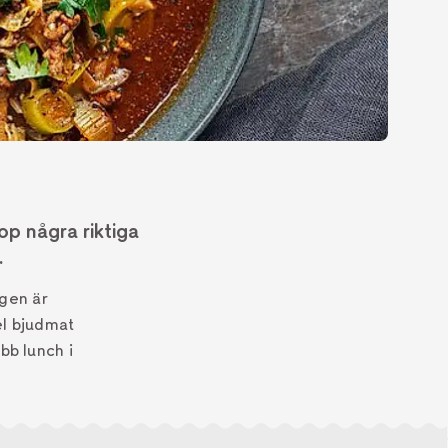
op några riktiga
.
agen är
el bjudmat
bb lunch i
OR
åra
 sopparv som värmer både kropp och själ.