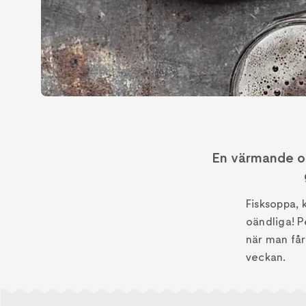
En värmande och
Fisksoppa, 
oändliga! P
när man får
veckan.
24 KRÄMIGA SOPPOR
Jessica Frejs supersnabba
En värmande soppa efter en dag i kylan gör gott f