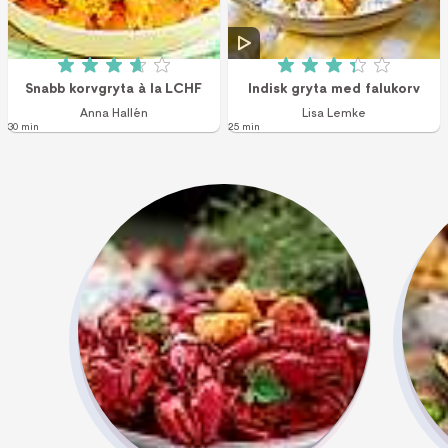
Betyg: 3.7 av 5 (155 röster)
Betyg: 3.3 av 5 (1
Snabb korvgryta à la LCHF
Indisk gryta med falukorv
Anna Hallén
Lisa Lemke
30 min
25 min