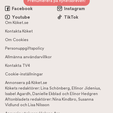
Prenumerera på nyhetsbreven!
Facebook
Instagram
Youtube
TikTok
Om Köket.se
Kontakta Köket
Om Cookies
Personuppgiftspolicy
Allmänna användarvillkor
Kontakta TV4
Cookie-inställningar
Annonsera på Köket.se
Kökets redaktörer:
Lina Schönberg
,
Ellinor Jidenius
,
Isabel Agardh
,
Danielle Ekblad
och
Elinor Hedgren
Aftonbladets redaktörer:
Nina Kindbro
,
Susanna
Vidlund
och
Lisa Nilsson