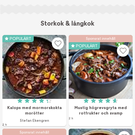
Storkok & långkok
POPULÄRT
Sponsrat innehåll
POPULÄRT
Betyg: 4.3 av 5 (163 röster)
Betyg: 4.7 av 5 (1
Kalops med mormorskokta
Mustig högrevsgryta med
morötter
rotfrukter och svamp
2 h
Stefan Ekengren
2 h
Sponsrat innehåll