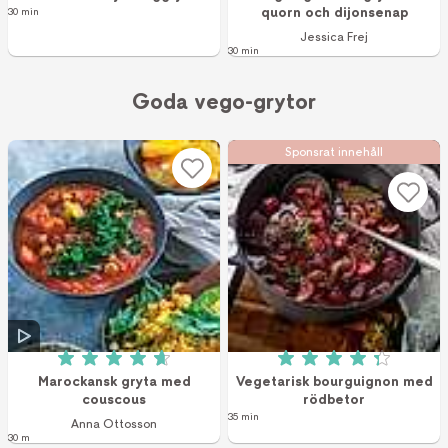
quorn och dijonsenap
30 min
Jessica Frej
30 min
Goda vego-grytor
Sponsrat innehåll
Betyg: 4.7 av 5 (7 röster)
Betyg: 4.3 av 5 (6
Marockansk gryta med
Vegetarisk bourguignon med
couscous
rödbetor
35 min
Anna Ottosson
30 m