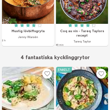
Betyg: 3.9 av 5 (1007 röster)
Betyg: 4.2 av 5 (2
Mustig lövbiffsgryta
Coq au vin - Tareq Taylors
recept
Jenny Warsén
2 h
Tareq Taylor
45 min
4 fantastiska kycklinggrytor
ENKELT