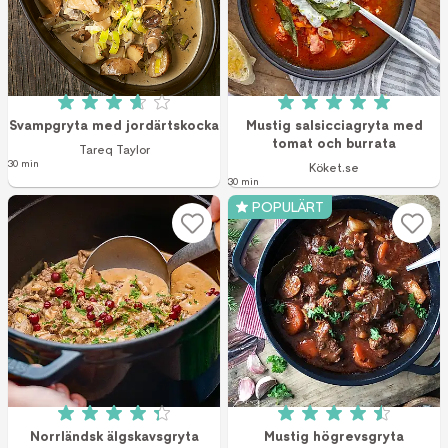
Betyg: 3.7 av 5 (23 röster)
Betyg: 5 av 5 (8 r
Svampgryta med jordärtskocka
Mustig salsicciagryta med
tomat och burrata
Tareq Taylor
30 min
Köket.se
30 min
POPULÄRT
Betyg: 4.3 av 5 (6 röster)
Betyg: 4.5 av 5 (1
Norrländsk älgskavsgryta
Mustig högrevsgryta