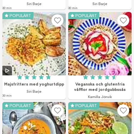
Siri Barje
Siri Barje
30 min
30 min
POPULÄRT
POPULÄRT
Betyg: 4.8 av 5 (28 röster)
Betyg: 4.6 av 5 (4
Majsfritters med yoghurtdipp
Veganska och glutenfria
våfflor med jordgubbssås
Siri Barje
30 min
Kamilla Jönvik
POPULÄRT
POPULÄRT