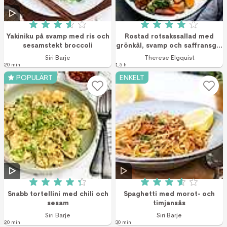
Betyg: 3.6 av 5 (130 röster)
Betyg: 4 av 5 (1 r
Yakiniku på svamp med ris och
Rostad rotsakssallad med
sesamstekt broccoli
grönkål, svamp och saffransgul
ärthummus
Siri Barje
Therese Elgquist
20 min
1,5 h
POPULÄRT
ENKELT
Betyg: 4.3 av 5 (33 röster)
Betyg: 3.6 av 5 (
Snabb tortellini med chili och
Spaghetti med morot- och
sesam
timjansås
Siri Barje
Siri Barje
20 min
30 min