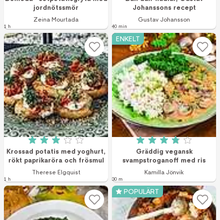
jordnötssmör
Johanssons recept
Zeina Mourtada
Gustav Johansson
1 h
40 min
ENKELT
Betyg: 3 av 5 (35 röster)
Betyg: 3.9 av 5 (2
Krossad potatis med yoghurt,
Gräddig vegansk
rökt paprikaröra och frösmul
svampstroganoff med ris
Therese Elgquist
Kamilla Jönvik
1 h
30 m
POPULÄRT