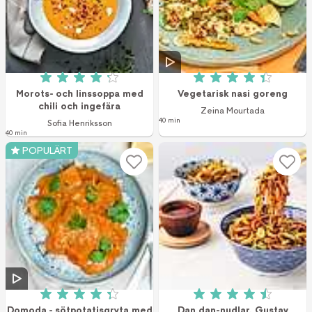
Betyg: 4.2 av 5 (139 röster)
Betyg: 4.4 av 5 (1
Morots- och linssoppa med
Vegetarisk nasi goreng
chili och ingefära
Zeina Mourtada
40 min
Sofia Henriksson
40 min
POPULÄRT
Betyg: 4.3 av 5 (22 röster)
Betyg: 4.5 av 5 (4
Domoda - sötpotatisgryta med
Dan dan-nudlar, Gustav