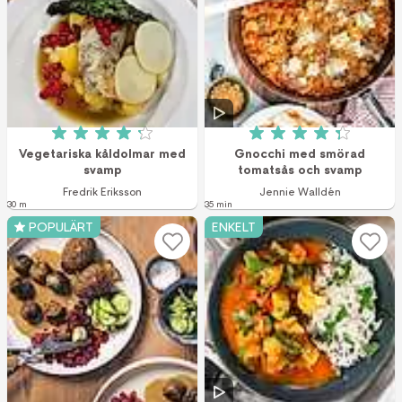
Betyg: 4.2 av 5 (6 röster)
Betyg: 4.3 av 5 (2
Vegetariska kåldolmar med
Gnocchi med smörad
svamp
tomatsås och svamp
Fredrik Eriksson
Jennie Walldén
30 m
35 min
POPULÄRT
ENKELT