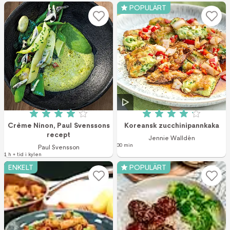
POPULÄRT
Betyg: 4 av 5 (4 röster)
Betyg: 4.1 av 5 (2
Crème Ninon, Paul Svenssons
Koreansk zucchinipannkaka
recept
Jennie Walldén
30 min
Paul Svensson
1 h + tid i kylen
ENKELT
POPULÄRT