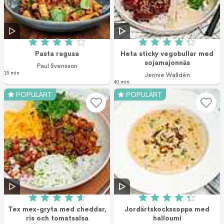
Betyg: 3.8 av 5 (141 röster)
Betyg: 4.2 av 5 (1
Pasta ragusa
Heta sticky vegobullar med
sojamajonnäs
Paul Svensson
15 min
Jennie Walldén
40 min
POPULÄRT
POPULÄRT
Betyg: 4.6 av 5 (18 röster)
Betyg: 4.3 av 5 (1
Tex mex-gryta med cheddar,
Jordärtskockssoppa med
ris och tomatsalsa
halloumi