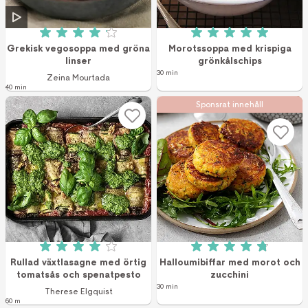
Betyg: 4.1 av 5 (223 röster)
Betyg: 5 av 5 (7 r
Grekisk vegosoppa med gröna
Morotssoppa med krispiga
linser
grönkålschips
30 min
Zeina Mourtada
40 min
Sponsrat innehåll
Betyg: 4 av 5 (21 röster)
Betyg: 4.8 av 5 (4
Rullad växtlasagne med örtig
Halloumibiffar med morot och
tomatsås och spenatpesto
zucchini
30 min
Therese Elgquist
60 m