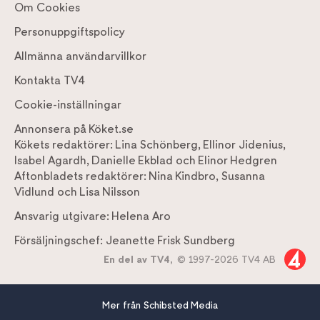
Om Cookies
Personuppgiftspolicy
Allmänna användarvillkor
Kontakta TV4
Cookie-inställningar
Annonsera på Köket.se
Kökets redaktörer:
Lina Schönberg
,
Ellinor Jidenius
,
Isabel Agardh
,
Danielle Ekblad
och
Elinor Hedgren
Aftonbladets redaktörer:
Nina Kindbro
,
Susanna
Vidlund
och
Lisa Nilsson
Ansvarig utgivare:
Helena Aro
Försäljningschef:
Jeanette Frisk Sundberg
En del av TV4,
© 1997-2026 TV4 AB
Mer från Schibsted Media