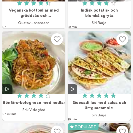
Betyg: 4.5 av 5 (33 röster)
Betyg: 3.8 av 5 (3
Veganska köttbullar med
Indisk potatis- och
gräddsås och
blomkålsgryta
hasselbackspotatis
Gustav Johansson
Siri Barje
1 h
30 min
Betyg: 4.2 av 5 (5 röster)
Betyg: 4.9 av 5 (7
Bönfärs-bolognese med nudlar
Quesadillas med salsa och
ärtguacamole
Erik Videgård
1 h 30 min
Siri Barje
40 min
POPULÄRT