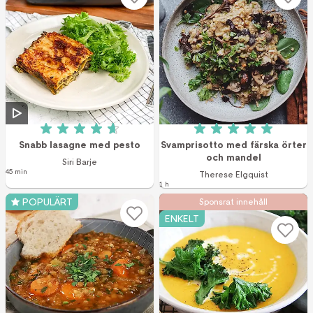
Betyg: 4.7 av 5 (23 röster)
Betyg: 5 av 5 (1 r
Snabb lasagne med pesto
Svamprisotto med färska örter
och mandel
Siri Barje
45 min
Therese Elgquist
1 h
POPULÄRT
Sponsrat innehåll
ENKELT