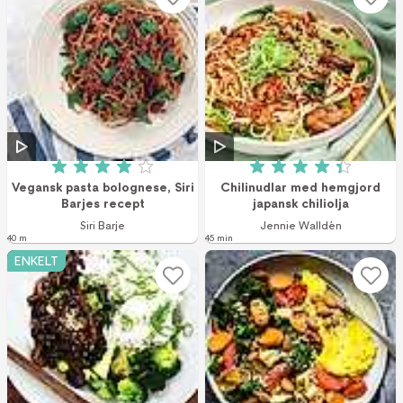
Betyg: 4 av 5 (154 röster)
Betyg: 4.4 av 5 (1
Vegansk pasta bolognese, Siri
Chilinudlar med hemgjord
Barjes recept
japansk chiliolja
Siri Barje
Jennie Walldén
40 m
45 min
ENKELT