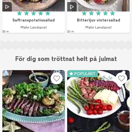
Betyg: 5 av 5 (3 röster)
Betyg: 5 av 5 (4 r
Saffranspotatissallad
Bitterljuv vintersallad
Malin Landqvist
Malin Landqvist
30 m
20 m
För dig som tröttnat helt på julmat
POPULÄRT