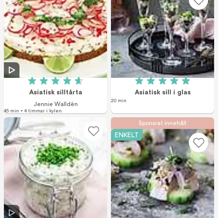
Betyg: 4.7 av 5 (22 röster)
Betyg: 5 av 5 (9 r
Asiatisk silltårta
Asiatisk sill i glas
20 min
Jennie Walldén
45 min + 4 timmar i kylen
Sponsrat innehåll
ENKELT