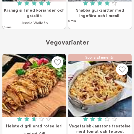
Betyg: 4.8 av 5 (4 röster)
Betyg: 4 av 5 (4 r
Krämig sill med koriander och
Snabba gurksnittar med
gräslök
ingefära och limesill
5 min
Jennie Walldén
15 min
Vegovarianter
Sponsrat innehåll
Betyg: 2.7 av 5 (78 röster)
Betyg: 3.2 av 5 (9
Helstekt griljerad rotselleri
Vegetarisk Janssons frestelse
med tomat och fetaost
Frederik Zäll