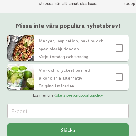
stressa när allt annat ska fixas.
recept
Missa inte våra populära nyhetsbrev!
Menyer, inspiration, baktips och
specialerbjudanden
Varje torsdag och söndag
Vin- och dryckestips med
alkoholfria alternativ
En gång i månaden
Läs mer om
Kökets personuppgiftspolicy
E-post
Skicka