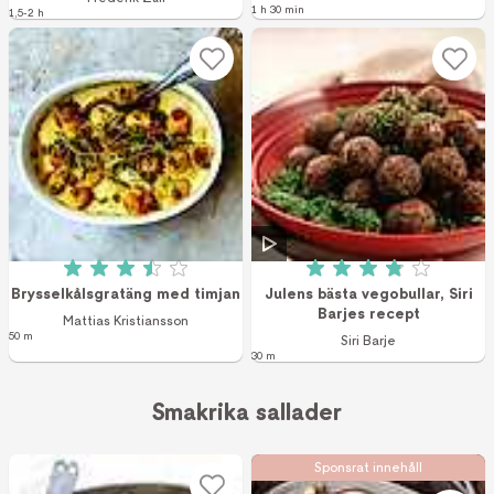
1 h 30 min
1,5-2 h
Betyg: 3.5 av 5 (74 röster)
Betyg: 3.9 av 5 (1
Brysselkålsgratäng med timjan
Julens bästa vegobullar, Siri
Barjes recept
Mattias Kristiansson
50 m
Siri Barje
30 m
Smakrika sallader
Sponsrat innehåll