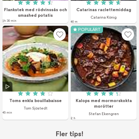
Betyg: 4.5 av 5 (6 röster)
Betyg: 4.7 av 5 (3
Flankstek med rödvinssås och
Catarinas raclettemiddag
smashed potatis
Catarina König
1h 30 min
40 m
POPULÄRT
Betyg: 3.9 av 5 (37 röster)
Betyg: 4.3 av 5 (1
Toms enkla bouillabaisse
Kalops med mormorskokta
morötter
Tom Sjöstedt
45 min
Stefan Ekengren
2 h
Fler tips!