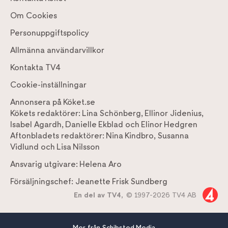
Om Cookies
Personuppgiftspolicy
Allmänna användarvillkor
Kontakta TV4
Cookie-inställningar
Annonsera på Köket.se
Kökets redaktörer:
Lina Schönberg
,
Ellinor Jidenius
,
Isabel Agardh
,
Danielle Ekblad
och
Elinor Hedgren
Aftonbladets redaktörer:
Nina Kindbro
,
Susanna
Vidlund
och
Lisa Nilsson
Ansvarig utgivare:
Helena Aro
Försäljningschef:
Jeanette Frisk Sundberg
En del av TV4,
© 1997-2026 TV4 AB
Mer från Schibsted Media