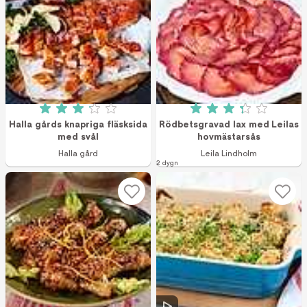
Betyg: 3.1 av 5 (21 röster)
Betyg: 3.3 av 5 (7
Halla gårds knapriga fläsksida
Rödbetsgravad lax med Leilas
med svål
hovmästarsås
Halla gård
Leila Lindholm
2 dygn