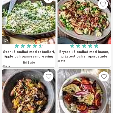
Betyg: 4.6 av 5 (7 röster)
Betyg: 5 av 5 (6 r
Grönkålssallad med rotselleri,
Brysselkålssallad med bacon,
äpple och parmesandressing
prästost och sirapsrostade
nötter
25 min
Siri Barje
30 min