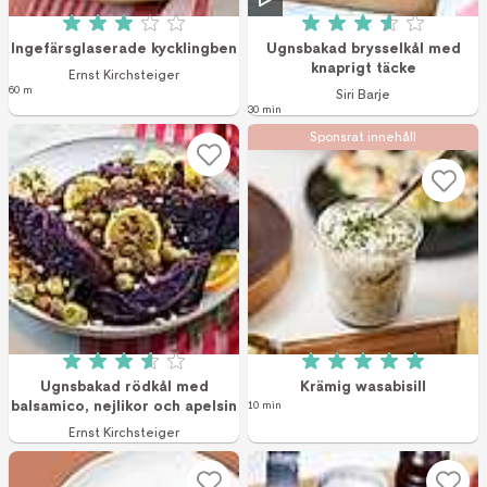
Betyg: 3 av 5 (85 röster)
Betyg: 3.6 av 5 (1
Ingefärsglaserade kycklingben
Ugnsbakad brysselkål med
knaprigt täcke
Ernst Kirchsteiger
60 m
Siri Barje
30 min
Sponsrat innehåll
Betyg: 3.6 av 5 (66 röster)
Betyg: 5 av 5 (2 r
Ugnsbakad rödkål med
Krämig wasabisill
balsamico, nejlikor och apelsin
10 min
Ernst Kirchsteiger