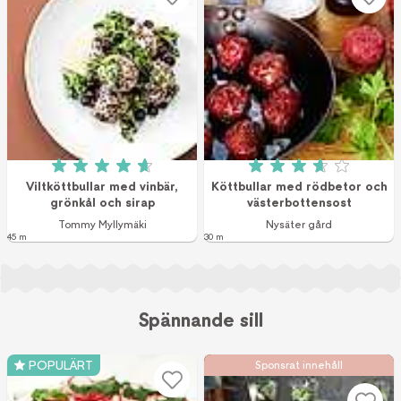
Betyg: 4.7 av 5 (6 röster)
Betyg: 3.7 av 5 (2
Viltköttbullar med vinbär,
Köttbullar med rödbetor och
grönkål och sirap
västerbottensost
Tommy Myllymäki
Nysäter gård
45 m
30 m
Spännande sill
POPULÄRT
Sponsrat innehåll