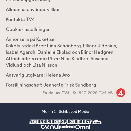
Allmänna användarvillkor
Kontakta TV4
Cookie-inställningar
Annonsera på Köket.se
Kökets redaktörer:
Lina Schönberg
,
Ellinor Jidenius
,
Isabel Agardh
,
Danielle Ekblad
och
Elinor Hedgren
Aftonbladets redaktörer:
Nina Kindbro
,
Susanna
Vidlund
och
Lisa Nilsson
Ansvarig utgivare:
Helena Aro
Försäljningschef:
Jeanette Frisk Sundberg
En del av TV4,
© 1997-2026 TV4 AB
Mer från Schibsted Media