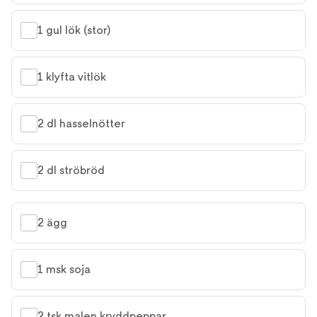
1 gul lök (stor)
1 klyfta vitlök
2 dl hasselnötter
2 dl ströbröd
2 ägg
1 msk soja
2 tsk malen kryddpeppar