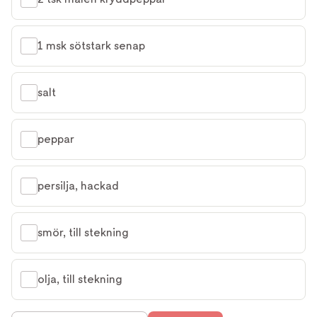
1 msk sötstark senap
salt
peppar
persilja, hackad
smör, till stekning
olja, till stekning