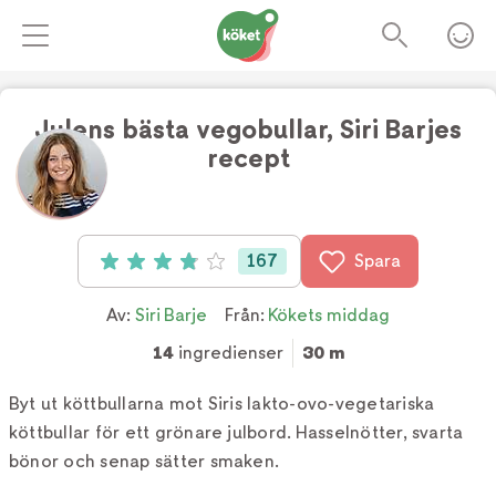
Julens bästa vegobullar, Siri Barjes
recept
Foto:
TV4
167
Spara
Betyg: 3.9 av 5 (167 röster)
Av:
Siri Barje
Från:
Kökets middag
14
ingredienser
30 m
Byt ut köttbullarna mot Siris lakto-ovo-vegetariska
köttbullar för ett grönare julbord. Hasselnötter, svarta
bönor och senap sätter smaken.