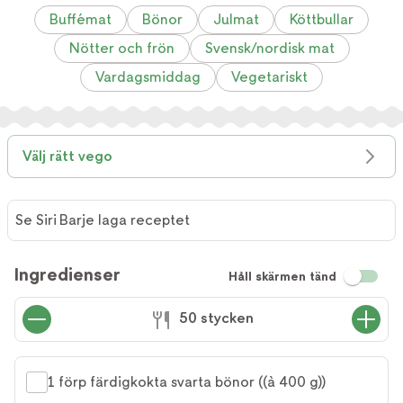
Buffémat
Bönor
Julmat
Köttbullar
Nötter och frön
Svensk/nordisk mat
Vardagsmiddag
Vegetariskt
Välj rätt vego
Se Siri Barje laga receptet
Se Siri
Barje
Ingredienser
Håll skärmen tänd
laga
receptet
50 stycken
1 förp färdigkokta svarta bönor ((à 400 g))