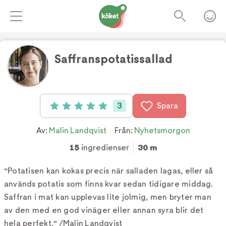
Saffranspotatissallad
Foto:
Susanna Blåvarg
3
Spara
Betyg: 5 av 5 (3 röster)
Av:
Malin Landqvist
Från:
Nyhetsmorgon
15
ingredienser
30 m
"Potatisen kan kokas precis när salladen lagas, eller så
används potatis som finns kvar sedan tidigare middag.
Saffran i mat kan upplevas lite jolmig, men bryter man
av den med en god vinäger eller annan syra blir det
hela perfekt." /Malin Landqvist