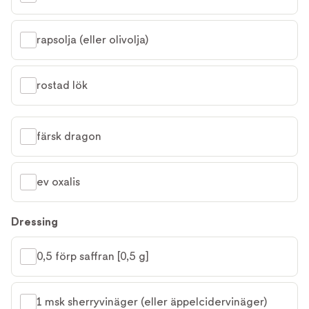
rapsolja (eller olivolja)
rostad lök
färsk dragon
ev oxalis
Dressing
0,5 förp saffran [0,5 g]
1 msk sherryvinäger (eller äppelcidervinäger)