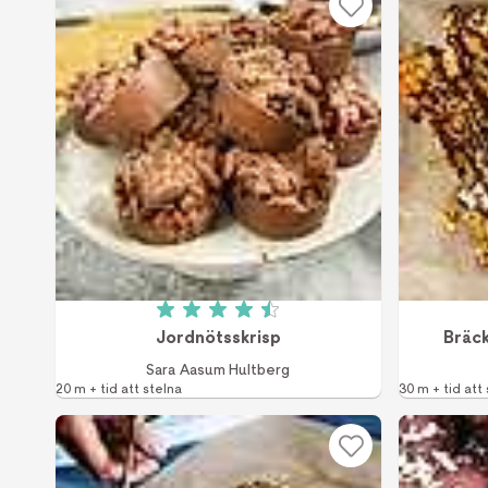
Betyg: 4.5 av 5 (4 röster)
Jordnötsskrisp
Bräc
Sara Aasum Hultberg
20 m + tid att stelna
30 m + tid att