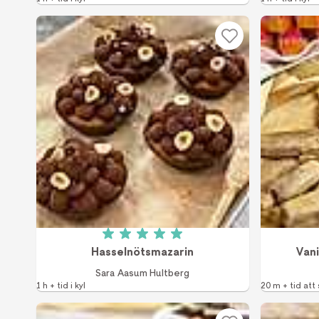
Betyg: 5 av 5 (1 röster)
Hasselnötsmazarin
Vani
Sara Aasum Hultberg
1 h + tid i kyl
20 m + tid att