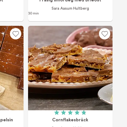
Sara Aasum Hultberg
30 min
v 5 (2 röster)
Betyg: 4.9 av 5 (9 röster)
pelsin
Cornflakesbräck