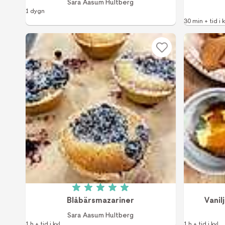
Sara Aasum Hultberg
1 dygn
30 min + tid i k
Betyg: 5 av 5 (1 röster)
Blåbärsmazariner
Vanil
Sara Aasum Hultberg
1 h + tid i kyl
1 h + tid i kyl