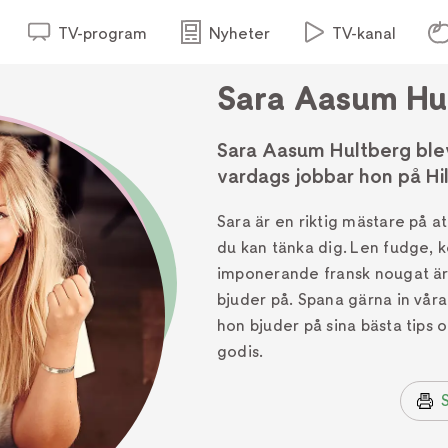
TV-program
Nyheter
TV-kanal
Sara Aasum Hu
Sara Aasum Hultberg blev 
vardags jobbar hon på Hi
Sara är en riktig mästare på at
du kan tänka dig. Len fudge, 
imponerande fransk nougat är
bjuder på. Spana gärna in våra
hon bjuder på sina bästa tips 
godis.
S