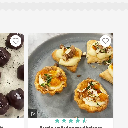
v 5
Betyg: 4.5 av 5 (2 röster)
öt
Frasig smördeg med brieost