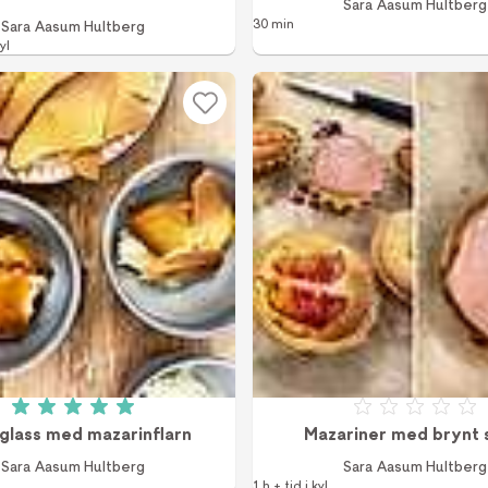
Sara Aasum Hultberg
30 min
Sara Aasum Hultberg
yl
Betyg: 5 av 5 (1 röster)
Betyg: 0 a
jglass med mazarinflarn
Mazariner med brynt
Sara Aasum Hultberg
Sara Aasum Hultberg
1 h + tid i kyl