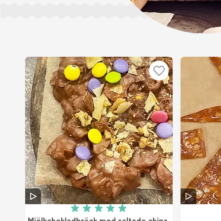
Betyg: 5 av 5 (1 röster)
Mjölkchokladbräck med saltade chips,