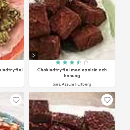
 av 5 (40 röster)
Betyg: 3.6 av 5 (24 röster)
kladtryffel
Chokladtryffel med apelsin och
honung
Sara Aasum Hultberg