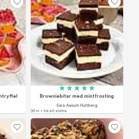
v 5 (3 röster)
Betyg: 5 av 5 (1 röster)
ntryffel
Browniebitar med mintfrosting
Sara Aasum Hultberg
30 m + tid att stelna