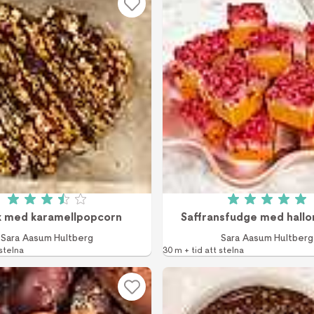
Betyg: 3.5 av 5 (4 röster)
Betyg: 5 a
k med karamellpopcorn
Saffransfudge med hallo
Sara Aasum Hultberg
Sara Aasum Hultberg
 stelna
30 m + tid att stelna