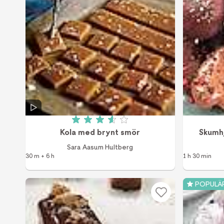
Betyg: 3.6 av 5 (444 röster)
Kola med brynt smör
Skumh
Sara Aasum Hultberg
30 m + 6 h
1 h 30 min
POPULÄ