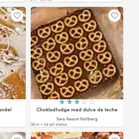
v 5 (2 röster)
Betyg: 3 av 5 (4 röster)
andel
Chokladfudge med dulce de leche
Sara Aasum Hultberg
30 m + tid att stelna