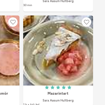
Sara Aasum Hultberg
30 min
v 5
Betyg: 5 av 5 (1 röster)
 smör
Mazarintart
Sara Aasum Hultberg
1 h + tid i kyl