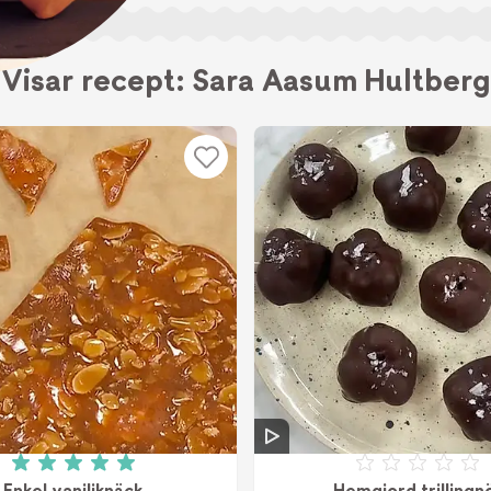
Visar recept: Sara Aasum Hultberg
Betyg: 5 av 5 (1 röster)
Betyg: 0 a
Enkel vaniljknäck
Hemgjord trillingn