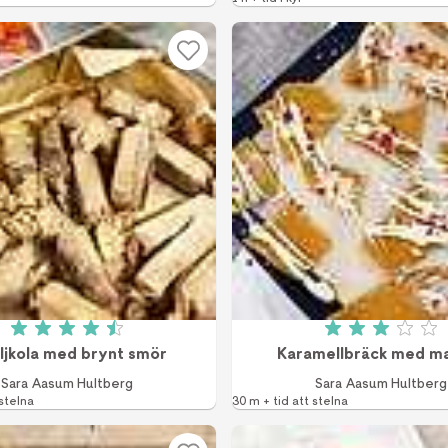
Betyg: 4.5 av 5 (2 röster)
Betyg: 3 a
ljkola med brynt smör
Karamellbräck med m
Sara Aasum Hultberg
Sara Aasum Hultberg
 stelna
30 m + tid att stelna