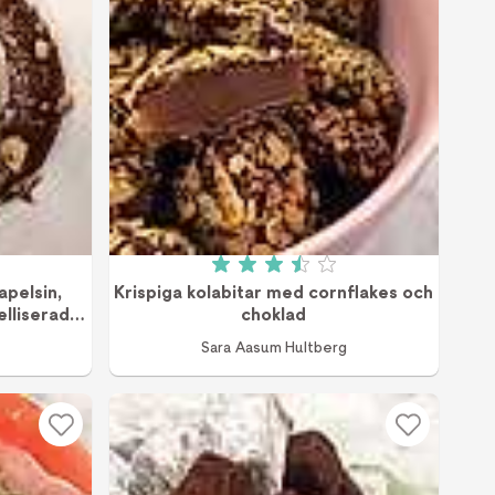
v 5
Betyg: 3.5 av 5 (24 röster)
pelsin,
Krispiga kolabitar med cornflakes och
elliserade
choklad
Sara Aasum Hultberg