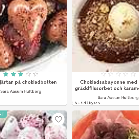
Betyg: 3 av 5 (2 röster)
Betyg: 0 a
järtan på chokladbotten
Chokladsabayonne med a
gräddfilssorbet och karam
Sara Aasum Hultberg
nötter
Sara Aasum Hultberg
1 h + tid i frysen
RT