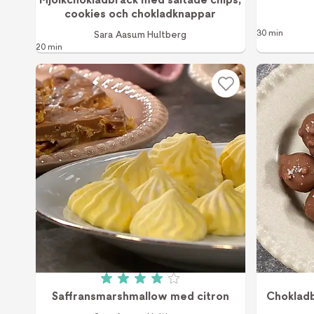
cookies och chokladknappar
30 min
Sara Aasum Hultberg
20 min
Betyg: 4 av 5 (2 röster)
Saffransmarshmallow med citron
Chokladb