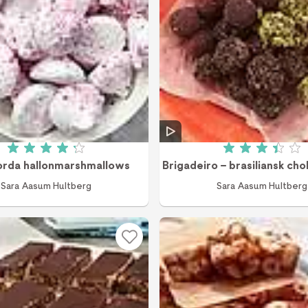
Betyg: 4.2 av 5 (19 röster)
Betyg: 3.4
rda hallonmarshmallows
Brigadeiro – brasiliansk cho
Sara Aasum Hultberg
Sara Aasum Hultberg