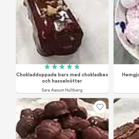
Betyg: 5 av 5 (1 röster)
Chokladdoppade bars med chokladkex
Hemgjo
och hasselnötter
Sara Aasum Hultberg