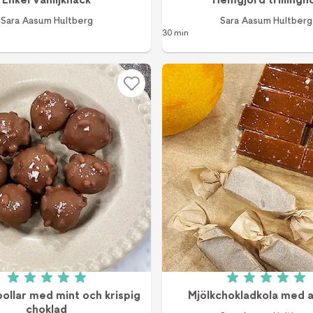
Sara Aasum Hultberg
Sara Aasum Hultberg
30 min
Betyg: 5 av 5 (1 röster)
Betyg: 5 a
ollar med mint och krispig
Mjölkchokladkola med a
choklad