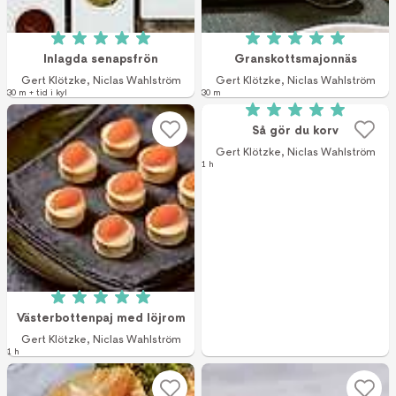
Betyg: 5 av 5 (1 röster)
Betyg: 5 av 5 (1 r
Inlagda senapsfrön
Granskottsmajonnäs
Gert Klötzke
,
Niclas Wahlström
Gert Klötzke
,
Niclas Wahlström
30 m + tid i kyl
30 m
Betyg: 5 av 5 (1 r
Så gör du korv
Gert Klötzke
,
Niclas Wahlström
1 h
Betyg: 5 av 5 (2 röster)
Västerbottenpaj med löjrom
Gert Klötzke
,
Niclas Wahlström
1 h