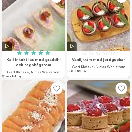
Betyg: 5 av 5 (1 röster)
Betyg: 0 av 5
Kall inkokt lax med gräddfil
Vaniljkräm med jordgubbar
och regnbågsrom
Gert Klötzke
,
Niclas Wahlström
10 m + tid i kyl
Gert Klötzke
,
Niclas Wahlström
30 m + tid i kyl