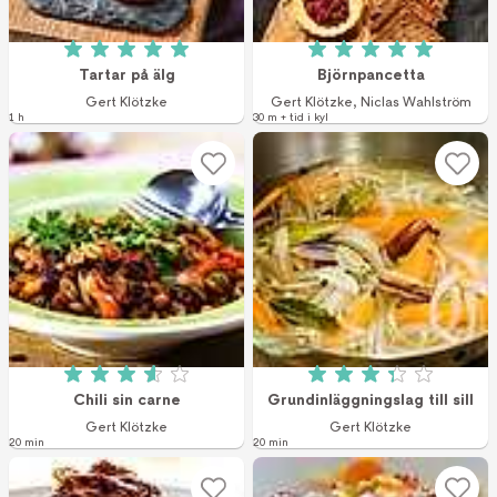
Betyg: 5 av 5 (2 röster)
Betyg: 5 av 5 (1 r
Tartar på älg
Björnpancetta
Gert Klötzke
Gert Klötzke
,
Niclas Wahlström
1 h
30 m + tid i kyl
Betyg: 3.6 av 5 (444 röster)
Betyg: 3.3 av 5 (6
Chili sin carne
Grundinläggningslag till sill
Gert Klötzke
Gert Klötzke
20 min
20 min