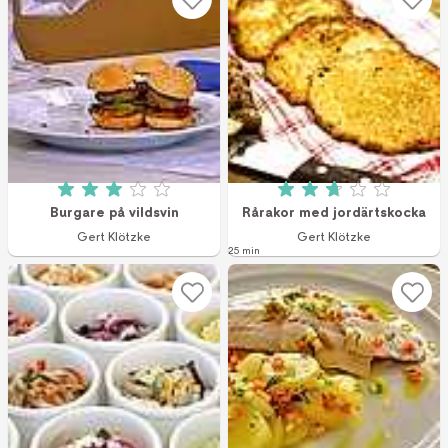
Betyg: 3 av 5 (22 röster)
Betyg: 2.73 av 5 (
Burgare på vildsvin
Rårakor med jordärtskocka
Gert Klötzke
Gert Klötzke
25 min