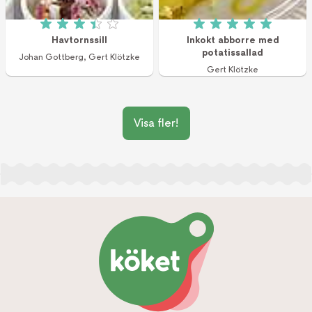
Betyg: 3.43 av 5 (7 röster)
Betyg: 5 av 5 (1 r
Havtornssill
Inkokt abborre med
potatissallad
Johan Gottberg
,
Gert Klötzke
Gert Klötzke
Visa fler!