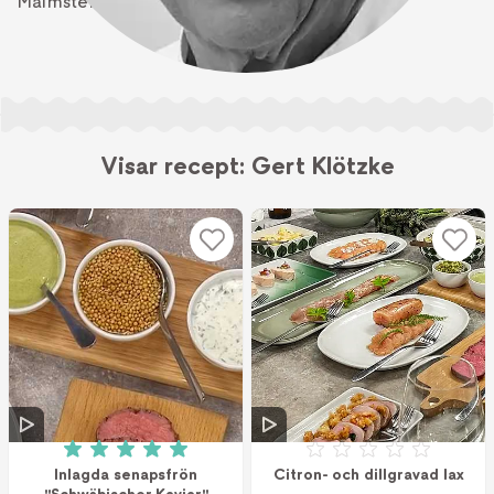
Malmsten.
Skriv ut
Visar recept: Gert Klötzke
Betyg: 5 av 5 (1 röster)
Betyg: 0 av 5
Inlagda senapsfrön
Citron- och dillgravad lax
"Schwäbischer Kaviar"