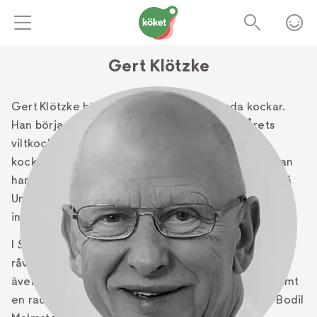
Gert Klötzke
Gert Klötzke hör till våra mest merittyngda kockar.
Han började tävla 1986 och blev i rask följd Årets
viltkock, Årets kock och lagledare för det
kocklandslag som vunnit flera OS- och VM-titlar. Han
har Sveriges första professur i gastronomi vid Umeå
Universitet och ett stort antal kokböcker bakom sig,
inte minst om vilt och hälsa.
I
Skogens mat
har han samlat sina bästa recept med
råvaror från skog och sjö.
Skogens mat
innehåller
även litterära texter, skrivna av Karsten Thurfjell samt
en rad andra författare som Vilhelm Moberg och Bodil