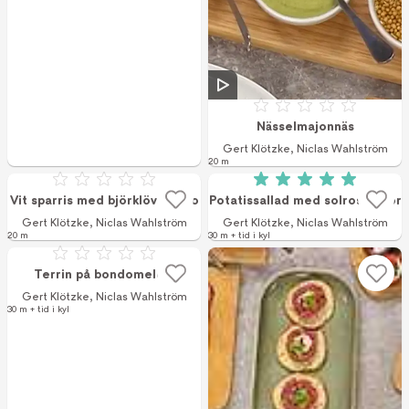
Betyg: 0 av 5
Nässelmajonnäs
Gert Klötzke
,
Niclas Wahlström
20 m
Betyg: 0 av 5
Betyg: 5 av 5 (2 r
Vit sparris med björklövspesto
Potatissallad med solroskärnor
Gert Klötzke
,
Niclas Wahlström
Gert Klötzke
,
Niclas Wahlström
20 m
30 m + tid i kyl
Betyg: 0 av 5
Terrin på bondomelett
Gert Klötzke
,
Niclas Wahlström
30 m + tid i kyl