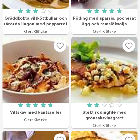
Betyg: 3 av 5 (16 röster)
Betyg: 4.75 av 5 (
Gräddkokta viltköttbullar och
Röding med sparris, pocherat
rårörda lingon med pepparrot
ägg och ramslöksolja
Gert Klötzke
Gert Klötzke
Betyg: 4.8 av 5 (4 röster)
Betyg: 2.1 av 5 (1
Viltskav med kantareller
Stekt rödingfilé med
grönsaksvinägrett
Gert Klötzke
Gert Klötzke