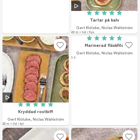
Betyg: 5 av 5 (1 r
Tartar på kalv
Gert Klötzke
,
Niclas Wahlström
20 m + tid i frys
Betyg: 5 av 5 (1 r
Marinerad fläskfilé
Gert Klötzke
,
Niclas Wahlström
1 h
Betyg: 5 av 5 (1 röster)
Kryddad rostbiff
Gert Klötzke
,
Niclas Wahlström
30 m + tid i kyl