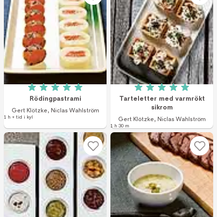
Betyg: 5 av 5 (2 röster)
Betyg: 5 av 5 (2 r
Rödingpastrami
Tarteletter med varmrökt
sikrom
Gert Klötzke
,
Niclas Wahlström
1 h + tid i kyl
Gert Klötzke
,
Niclas Wahlström
1 h 30 m