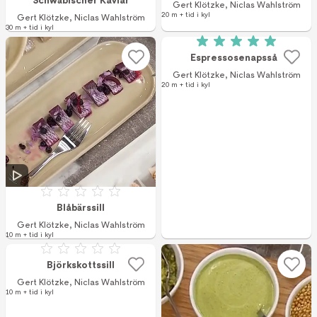
Gert Klötzke
,
Niclas Wahlström
20 m + tid i kyl
Gert Klötzke
,
Niclas Wahlström
30 m + tid i kyl
Betyg: 5 av 5 (1 r
Espressosenapssås
Gert Klötzke
,
Niclas Wahlström
20 m + tid i kyl
Betyg: 0 av 5
Blåbärssill
Gert Klötzke
,
Niclas Wahlström
10 m + tid i kyl
Betyg: 0 av 5
Björkskottssill
Gert Klötzke
,
Niclas Wahlström
10 m + tid i kyl