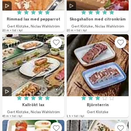
Betyg: 5 av 5 (1 röster)
Betyg: 5 av 5 (1 r
Rimmad lax med pepparrot
Skogshallon med citronkräm
Gert Klötzke
,
Niclas Wahlström
Gert Klötzke
,
Niclas Wahlström
20 m + tid i kyl
20 m + tid i kyl
Betyg: 5 av 5 (1 röster)
Betyg: 3 av 5 (2 r
Kallrökt lax
Björnterrin
Gert Klötzke
,
Niclas Wahlström
Gert Klötzke
45 m + tid i kyl
1 h + tid i kyl