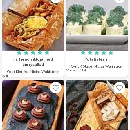
Betyg: 5 av 5 (2 röster)
Betyg: 5 av 5 (2 r
Friterad siklöja med
Potatisterrin
currysallad
Gert Klötzke
,
Niclas Wahlström
30 m + tid i kyl
Gert Klötzke
,
Niclas Wahlström
30 m