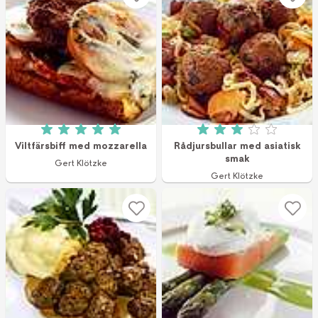
Betyg: 5 av 5 (1 röster)
Betyg: 3 av 5 (1 r
Viltfärsbiff med mozzarella
Rådjursbullar med asiatisk
smak
Gert Klötzke
Gert Klötzke