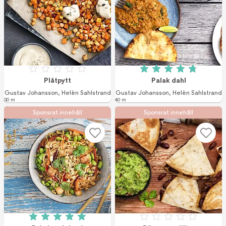
Betyg: 0 av 5
Betyg: 4.8 av 5 (4
Plåtpytt
Palak dahl
Gustav Johansson
,
Helén Sahlstrand
Gustav Johansson
,
Helén Sahlstrand
30 m
40 m
Sponsrat innehåll
Sponsrat innehåll
Betyg: 5 av 5 (1 röster)
Betyg: 0 av 5