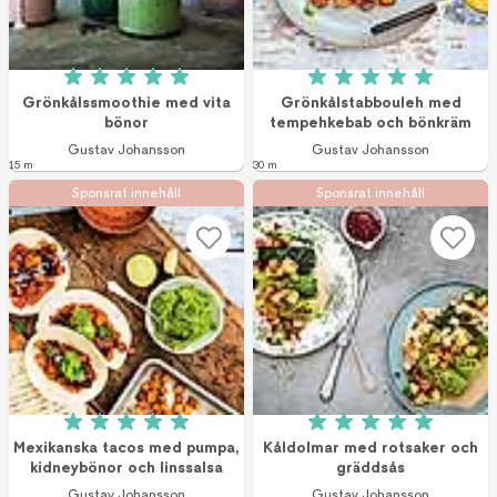
Betyg: 5 av 5 (1 röster)
Betyg: 5 av 5 (1 r
Grönkålssmoothie med vita
Grönkålstabbouleh med
bönor
tempehkebab och bönkräm
Gustav Johansson
Gustav Johansson
15 m
30 m
Sponsrat innehåll
Sponsrat innehåll
Betyg: 5 av 5 (1 röster)
Betyg: 5 av 5 (2 r
Mexikanska tacos med pumpa,
Kåldolmar med rotsaker och
kidneybönor och linssalsa
gräddsås
Gustav Johansson
Gustav Johansson