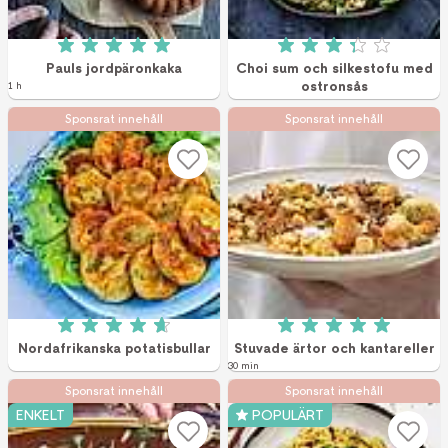
Betyg: 5 av 5 (1 röster)
Betyg: 3.3 av 5 (4
Pauls jordpäronkaka
Choi sum och silkestofu med
ostronsås
1 h
Sponsrat innehåll
Sponsrat innehåll
Betyg: 4.7 av 5 (3 röster)
Betyg: 5 av 5 (1 r
Nordafrikanska potatisbullar
Stuvade ärtor och kantareller
30 min
Sponsrat innehåll
Sponsrat innehåll
ENKELT
POPULÄRT