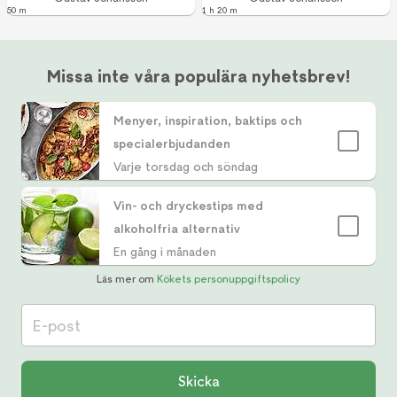
50 m
1 h 20 m
Missa inte våra populära nyhetsbrev!
Menyer, inspiration, baktips och
specialerbjudanden
Varje torsdag och söndag
Vin- och dryckestips med
alkoholfria alternativ
En gång i månaden
Läs mer om
Kökets personuppgiftspolicy
E-post
Skicka