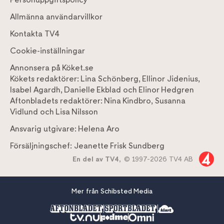
Allmänna användarvillkor
Kontakta TV4
Cookie-inställningar
Annonsera på Köket.se
Kökets redaktörer:
Lina Schönberg
,
Ellinor Jidenius
,
Isabel Agardh
,
Danielle Ekblad
och
Elinor Hedgren
Aftonbladets redaktörer:
Nina Kindbro
,
Susanna
Vidlund
och
Lisa Nilsson
Ansvarig utgivare:
Helena Aro
Försäljningschef:
Jeanette Frisk Sundberg
En del av TV4,
© 1997-2026 TV4 AB
Mer från Schibsted Media