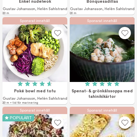
Enkel nudelwok
Bönquesadillas
Gustav Johansson
,
Helén Sahlstrand
Gustav Johansson
,
Helén Sahlstrand
30 m
30 m
Sponsrat innehåll
Sponsrat innehåll
Betyg: 4.7 av 5 (3 röster)
Betyg: 5 av 5 (1 r
Poké bowl med tofu
Spenat- & grönkålssoppa med
tahinikikärtor
Gustav Johansson
,
Helén Sahlstrand
30 m + tid för marinering
Sponsrat innehåll
Sponsrat innehåll
POPULÄRT