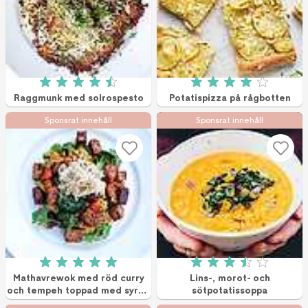
Betyg: 4.5 av 5 (13 röster)
Betyg: 4 av 5 (4 r
Raggmunk med solrospesto
Potatispizza på rågbotten
Sponsrat innehåll
Sponsrat innehåll
Betyg: 5 av 5 (3 röster)
Betyg: 3.5 av 5 (8
Mathavrewok med röd curry
Lins-, morot- och
och tempeh toppad med syrad
sötpotatissoppa
kål