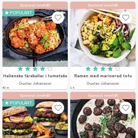
Sponsrat innehåll
Sponsrat innehåll
POPULÄRT
Betyg: 4.1 av 5 (27 röster)
Betyg: 3.8 av 5 (5
Italienska färsbullar i tomatsås
Ramen med marinerad tofu
Gustav Johansson
Gustav Johansson
40 m
1 h
Sponsrat innehåll
Sponsrat innehåll
POPULÄRT