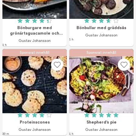
Betyg: 4.4 av 5 (15 röster)
Betyg: 3.7 av 5 (3
Bönburgare med
Bönbullar med gräddsås
grönärtsguacamole och
Gustav Johansson
sötpotatispommes
1 h
Gustav Johansson
1 h
Sponsrat innehåll
Sponsrat innehåll
Betyg: 4.1 av 5 (9 röster)
Betyg: 5 av 5 (2 r
Proteinscones
Shepherd’s pie
Gustav Johansson
Gustav Johansson
30 m
1 h