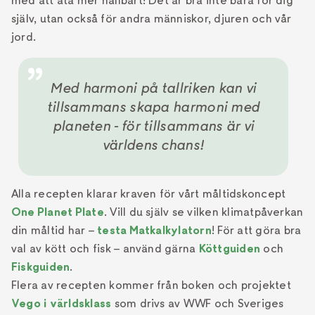
med att äta mer hållbart! Det är bra inte bara för dig
själv, utan också för andra människor, djuren och vår
jord.
Med harmoni på tallriken kan vi
tillsammans skapa harmoni med
planeten - för tillsammans är vi
världens chans!
Alla recepten klarar kraven för vårt måltidskoncept
One Planet Plate
. Vill du själv se vilken klimatpåverkan
din måltid har –
testa Matkalkylatorn
! För att göra bra
val av kött och fisk – använd gärna
Köttguiden
och
Fiskguiden
.
Flera av recepten kommer från boken och projektet
Vego i världsklass
som drivs av WWF och Sveriges