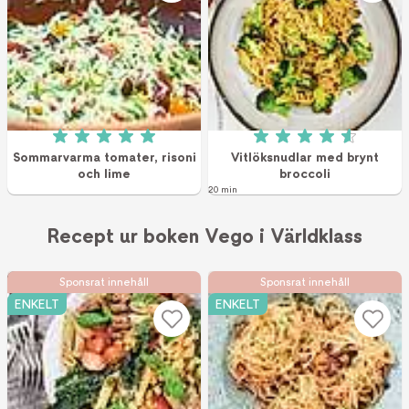
Betyg: 5 av 5 (1 röster)
Betyg: 4.6 av 5 (1
Sommarvarma tomater, risoni
Vitlöksnudlar med brynt
och lime
broccoli
20 min
Recept ur boken Vego i Världklass
Sponsrat innehåll
Sponsrat innehåll
ENKELT
ENKELT