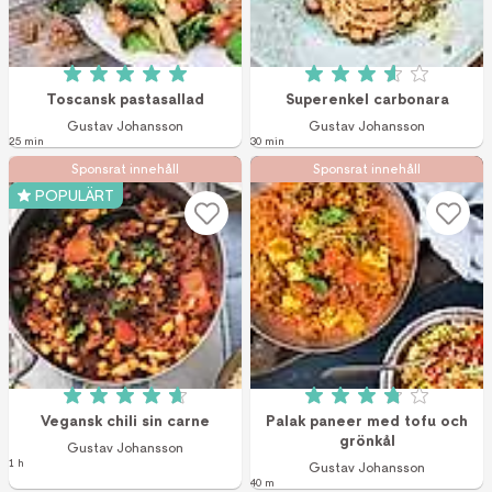
Betyg: 5 av 5 (4 röster)
Betyg: 3.6 av 5 (1
Toscansk pastasallad
Superenkel carbonara
Gustav Johansson
Gustav Johansson
25 min
30 min
Sponsrat innehåll
Sponsrat innehåll
POPULÄRT
Betyg: 4.7 av 5 (29 röster)
Betyg: 3.8 av 5 (4
Vegansk chili sin carne
Palak paneer med tofu och
grönkål
Gustav Johansson
1 h
Gustav Johansson
40 m