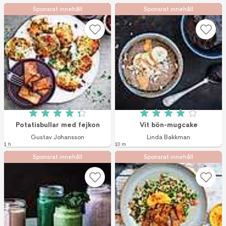
Sponsrat innehåll
Sponsrat innehåll
Betyg: 4.33 av 5 (3 röster)
Betyg: 4 av 5 (3 r
Potatisbullar med fejkon
Vit bön-mugcake
Gustav Johansson
Linda Bakkman
1 h
10 m
Sponsrat innehåll
Sponsrat innehåll