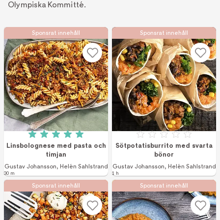
Olympiska Kommitté.
Sponsrat innehåll
Sponsrat innehåll
Betyg: 5 av 5 (1 röster)
Betyg: 0 av 5
Linsbolognese med pasta och
Sötpotatisburrito med svarta
timjan
bönor
Gustav Johansson
,
Helén Sahlstrand
Gustav Johansson
,
Helén Sahlstrand
30 m
1 h
Sponsrat innehåll
Sponsrat innehåll