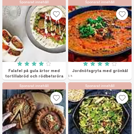
Sponsrat innehåll
Sponsrat innehåll
Betyg: 4 av 5 (9 röster)
Betyg: 4 av 5 (11 
Falafel på gula ärtor med
Jordnötsgryta med grönkål
tortillabröd och rödbetsröra
1 h
Sponsrat innehåll
Sponsrat innehåll