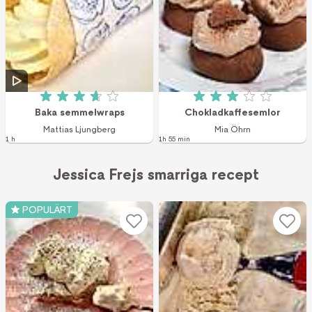
Betyg: 3.7 av 5 (133 röster)
Betyg: 3 av 5 (1 r
Baka semmelwraps
Chokladkaffesemlor
Mattias Ljungberg
Mia Öhrn
1 h
1h 55 min
Jessica Frejs smarriga recept
POPULÄRT