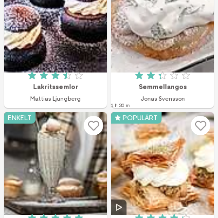
Betyg: 3.5 av 5 (108 röster)
Betyg: 2.3 av 5 (8
Lakritssemlor
Semmellangos
Mattias Ljungberg
Jonas Svensson
1 h 30 m
ENKELT
POPULÄRT