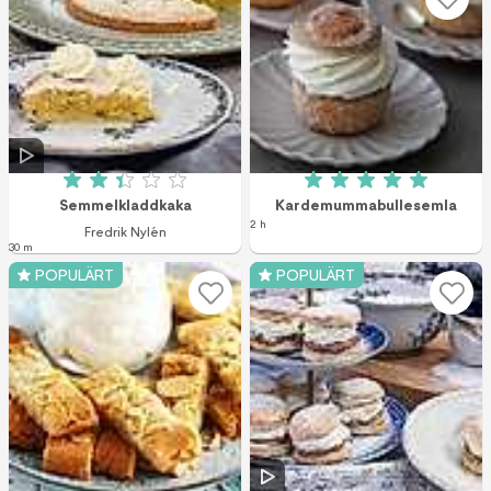
Betyg: 2.4 av 5 (194 röster)
Betyg: 5 av 5 (3 r
Semmelkladdkaka
Kardemummabullesemla
2 h
Fredrik Nylén
30 m
POPULÄRT
POPULÄRT