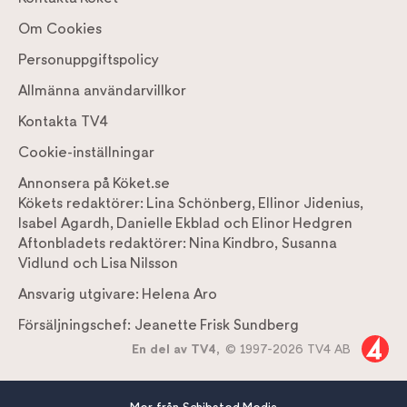
Om Cookies
Personuppgiftspolicy
Allmänna användarvillkor
Kontakta TV4
Cookie-inställningar
Annonsera på Köket.se
Kökets redaktörer:
Lina Schönberg
,
Ellinor Jidenius
,
Isabel Agardh
,
Danielle Ekblad
och
Elinor Hedgren
Aftonbladets redaktörer:
Nina Kindbro
,
Susanna
Vidlund
och
Lisa Nilsson
Ansvarig utgivare:
Helena Aro
Försäljningschef:
Jeanette Frisk Sundberg
En del av TV4,
© 1997-2026 TV4 AB
Mer från Schibsted Media