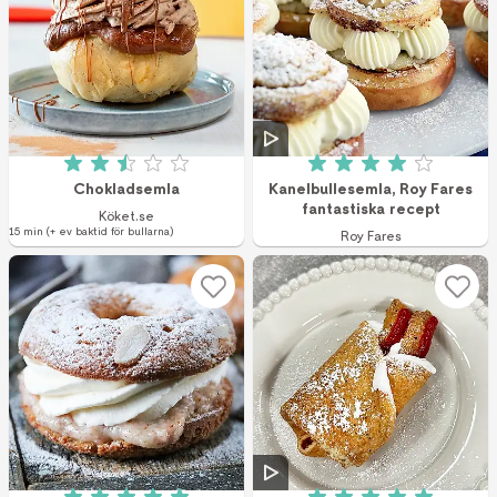
Betyg: 2.5 av 5 (10 röster)
Betyg: 4 av 5 (17
Chokladsemla
Kanelbullesemla, Roy Fares
fantastiska recept
Köket.se
15 min (+ ev baktid för bullarna)
Roy Fares