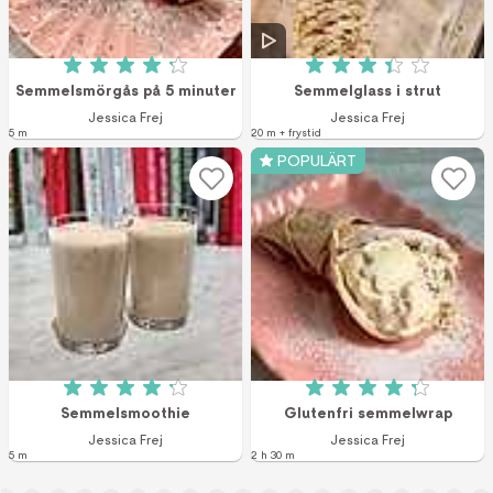
Betyg: 4.2 av 5 (19 röster)
Betyg: 3.4 av 5 (1
Semmelsmörgås på 5 minuter
Semmelglass i strut
Jessica Frej
Jessica Frej
5 m
20 m + frystid
POPULÄRT
Betyg: 4.17 av 5 (6 röster)
Betyg: 4.25 av 5 (
Semmelsmoothie
Glutenfri semmelwrap
Jessica Frej
Jessica Frej
5 m
2 h 30 m