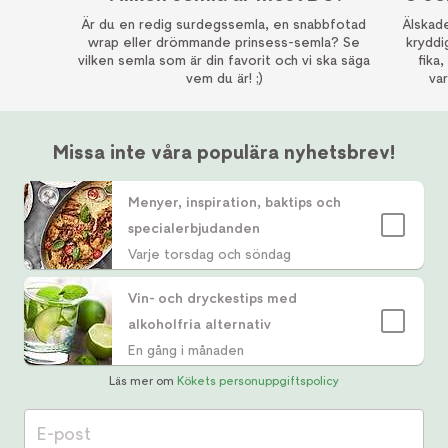
Är du en redig surdegssemla, en snabbfotad
Älskade
wrap eller drömmande prinsess-semla? Se
kryddi
vilken semla som är din favorit och vi ska säga
fika,
vem du är! ;)
va
Missa inte våra populära nyhetsbrev!
Menyer, inspiration, baktips och
specialerbjudanden
Varje torsdag och söndag
Vin- och dryckestips med
alkoholfria alternativ
En gång i månaden
Läs mer om
Kökets personuppgiftspolicy
E-post