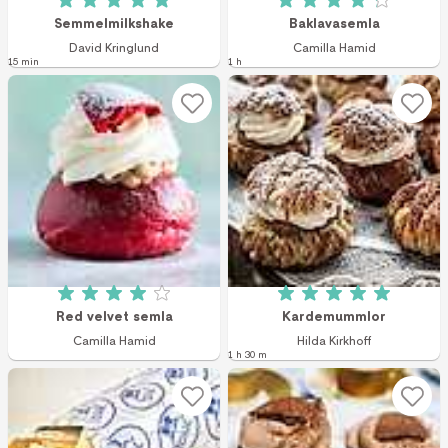
Betyg: 5 av 5 (2 röster)
Betyg: 4.2 av 5 (2
Semmelmilkshake
Baklavasemla
David Kringlund
Camilla Hamid
15 min
1 h
Betyg: 4 av 5 (4 röster)
Betyg: 5 av 5 (3 r
Red velvet semla
Kardemummlor
Camilla Hamid
Hilda Kirkhoff
1 h 30 m