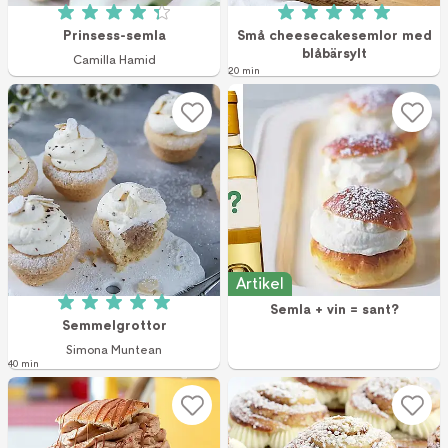
Betyg: 4.3 av 5 (88 röster)
Betyg: 5 av 5 (5 r
Prinsess-semla
Små cheesecakesemlor med
blåbärsylt
Camilla Hamid
20 min
Artikel
Semla + vin = sant?
Betyg: 5 av 5 (1 röster)
Semmelgrottor
Simona Muntean
40 min