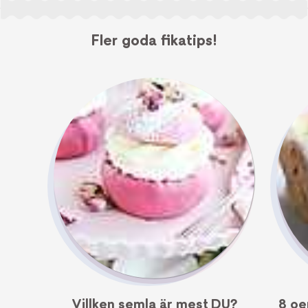
Fler goda fikatips!
Villken semla är mest DU?
8 oe