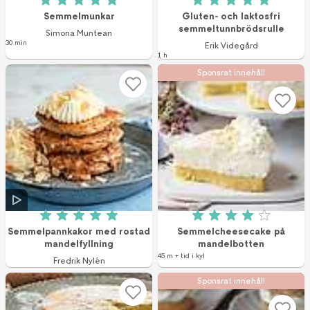
Betyg: 5 av 5 (1 röster)
Betyg: 5 av 5 (8 r
Semmelmunkar
Gluten- och laktosfri
semmeltunnbrödsrulle
Simona Muntean
30 min
Erik Videgård
1 h
Sponsrat innehåll
Betyg: 5 av 5 (5 röster)
Betyg: 4 av 5 (13 
Semmelpannkakor med rostad
Semmelcheesecake på
mandelfyllning
mandelbotten
45 m + tid i kyl
Fredrik Nylén
Sponsrat innehåll