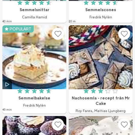
Betyg: 4.6 av 5 (43 röster)
Betyg: 4.6 av 5 (1
Semmelsnittar
Semmelscones
Camilla Hamid
Fredrik Nylén
40 min
20 m
POPULÄRT
Betyg: 4.7 av 5 (23 röster)
Betyg: 3.2 av 5 (3
Semmelbakelse
Nachosemla - recept från Mr
Cake
Fredrik Nylén
45 min
Roy Fares
,
Mattias Ljungberg