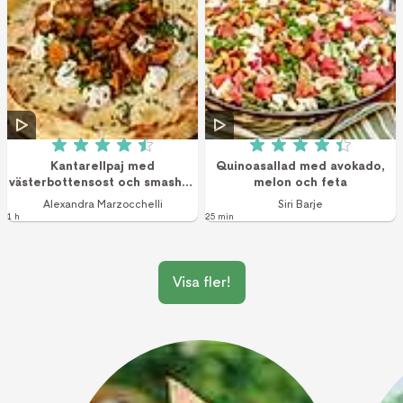
Betyg: 4.5 av 5 (30 röster)
Betyg: 4.4 av 5 (1
Kantarellpaj med
Quinoasallad med avokado,
västerbottensost och smashad
melon och feta
potatis
Alexandra Marzocchelli
Siri Barje
1 h
25 min
Visa fler!