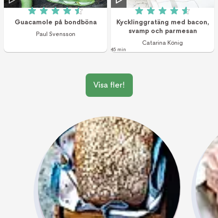
Betyg: 4.5 av 5 (2 röster)
Betyg: 4.6 av 5 (9
Guacamole på bondböna
Kycklinggratäng med bacon,
svamp och parmesan
Paul Svensson
Catarina König
45 min
Visa fler!