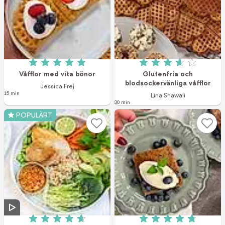
Betyg: 5 av 5 (4 röster)
Betyg: 3.7 av 5 (3
Våfflor med vita bönor
Glutenfria och
blodsockervänliga våfflor
Jessica Frej
15 min
Lina Shawali
30 min
POPULÄRT
Betyg: 4.7 av 5 (17 röster)
Betyg: 4.8 av 5 (8