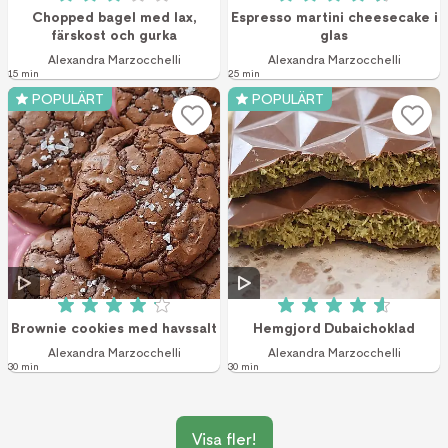
Betyg: 3.1 av 5 (317 röster)
Betyg: 4.7 av 5 (6
Chopped bagel med lax,
Espresso martini cheesecake i
färskost och gurka
glas
Alexandra Marzocchelli
Alexandra Marzocchelli
15 min
25 min
POPULÄRT
POPULÄRT
Betyg: 4.1 av 5 (28 röster)
Betyg: 4.6 av 5 (1
Brownie cookies med havssalt
Hemgjord Dubaichoklad
Alexandra Marzocchelli
Alexandra Marzocchelli
30 min
30 min
Visa fler!