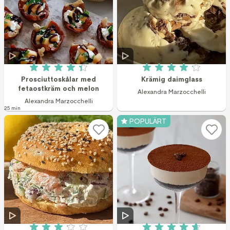
Betyg: 4.4 av 5 (60 röster)
Betyg: 4.1 av 5 (2
Prosciuttoskålar med
Krämig daimglass
fetaostkräm och melon
Alexandra Marzocchelli
Alexandra Marzocchelli
25 min
POPULÄRT