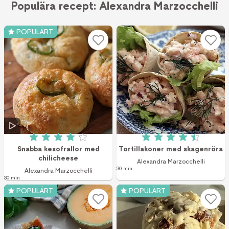
Populära recept: Alexandra Marzocchelli
POPULÄRT
Betyg: 4.2 av 5 (76 röster)
Betyg: 4.5 av 5 (2
Snabba kesofrallor med
Tortillakoner med skagenröra
chilicheese
Alexandra Marzocchelli
30 min
Alexandra Marzocchelli
30 min
POPULÄRT
POPULÄRT