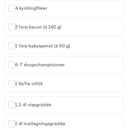
4 kycklingfiléer
2 förp bacon (à 140 g)
1 förp babyspenat (à 60 g)
6-7 skogschampinjoner
1 klyfta vitlök
1,5 dl vispgrädde
1 dl matlagningsgrädde