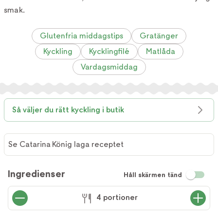
smak.
Glutenfria middagstips
Gratänger
Kyckling
Kycklingfilé
Matlåda
Vardagsmiddag
Så väljer du rätt kyckling i butik
Se Catarina König laga receptet
Se
Catarina
Ingredienser
Håll skärmen tänd
König
laga
4 portioner
receptet