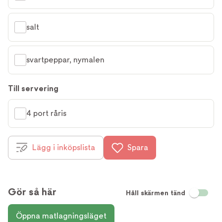
salt
svartpeppar, nymalen
Till servering
4 port råris
Lägg i inköpslista
Spara
Gör så här
Håll skärmen tänd
Öppna matlagningsläget