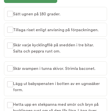
Sätt ugnen på 180 grader.
Tillaga riset enligt anvisning på förpackningen.
Skär varje kycklingfilé på snedden i tre bitar.
Salta och peppra runt om.
Skär svampen i tunna skivor. Strimla baconet.
Lägg ut babyspenaten i botten av en ugnssäker
form.
Hetta upp en stekpanna med smör och bryn på
kycklingen runt om så den får färg. Lägg över