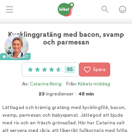
Kycklinggratäng med bacon, svamp
och parmesan
Foto:
TV4
POPULÄRT
95
Spara
Betyg: 4.6 av 5 (95 röster)
Av:
Catarina König
Från:
Kökets middag
23
ingredienser
45 min
Lättlagad och krämig gratäng med kycklingfilé, bacon,
svamp, parmesan och babyspenat. Jättegod att bjuda
med ris och en fräsch grönsallad. Här har Catarina valt
att servera med råris, ett fiberrikt fullkornsris med fyllig