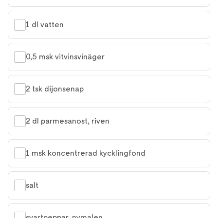
1 dl vatten
0,5 msk vitvinsvinäger
2 tsk dijonsenap
2 dl parmesanost, riven
1 msk koncentrerad kycklingfond
salt
svartpeppar, nymalen