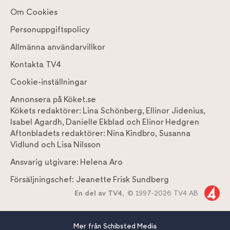
Om Cookies
Personuppgiftspolicy
Allmänna användarvillkor
Kontakta TV4
Cookie-inställningar
Annonsera på Köket.se
Kökets redaktörer:
Lina Schönberg
,
Ellinor Jidenius
,
Isabel Agardh
,
Danielle Ekblad
och
Elinor Hedgren
Aftonbladets redaktörer:
Nina Kindbro
,
Susanna
Vidlund
och
Lisa Nilsson
Ansvarig utgivare:
Helena Aro
Försäljningschef:
Jeanette Frisk Sundberg
En del av TV4,
© 1997-2026 TV4 AB
Mer från Schibsted Media