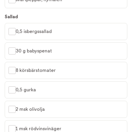
Sallad
0,5 isbergssallad
30 g babyspenat
8 körsbärstomater
0,5 gurka
2 msk olivolja
1 msk rödvinsvinäger