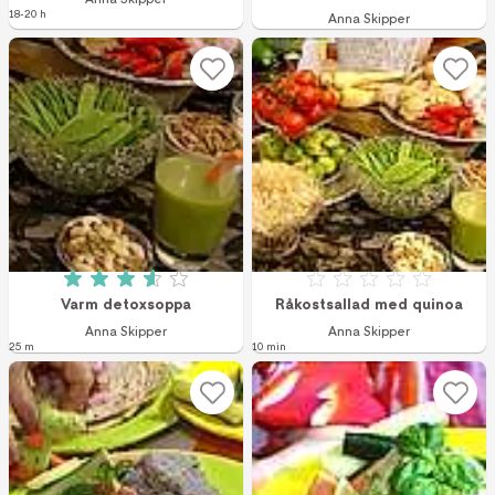
18-20 h
Anna Skipper
Betyg: 3.6 av 5 (19 röster)
Betyg: 0 av 5
Varm detoxsoppa
Råkostsallad med quinoa
Anna Skipper
Anna Skipper
25 m
10 min