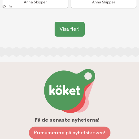
Anna Skipper
Anna Skipper
10 min
Visa fler!
Få de senaste nyheterna!
Prenumerera på nyhetsbreven!