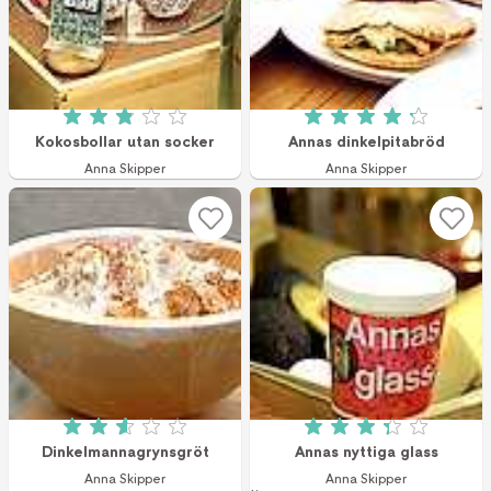
Betyg: 2.88 av 5 (25 röster)
Betyg: 4.2 av 5 (1
Kokosbollar utan socker
Annas dinkelpitabröd
Anna Skipper
Anna Skipper
Betyg: 2.6 av 5 (10 röster)
Betyg: 3.3 av 5 (7
Dinkelmannagrynsgröt
Annas nyttiga glass
Anna Skipper
Anna Skipper