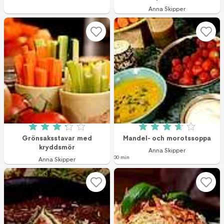
tahinidressing
Anna Skipper
Betyg: 3.2 av 5 (5 röster)
Betyg: 3.7 av 5 (1
Grönsaksstavar med
Mandel- och morotssoppa
kryddsmör
Anna Skipper
30 min
Anna Skipper