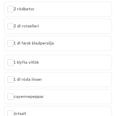
2 rödbetor
2 dl rotselleri
1 dl färsk bladpersilja
1 klyfta vitlök
1 dl röda linser
cayennepeppar
örtsalt