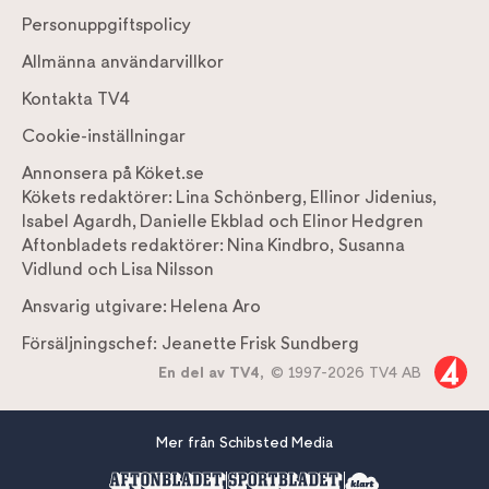
Personuppgiftspolicy
Allmänna användarvillkor
Kontakta TV4
Cookie-inställningar
Annonsera på Köket.se
Kökets redaktörer:
Lina Schönberg
,
Ellinor Jidenius
,
Isabel Agardh
,
Danielle Ekblad
och
Elinor Hedgren
Aftonbladets redaktörer:
Nina Kindbro
,
Susanna
Vidlund
och
Lisa Nilsson
Ansvarig utgivare:
Helena Aro
Försäljningschef:
Jeanette Frisk Sundberg
En del av TV4,
© 1997-2026 TV4 AB
Mer från Schibsted Media