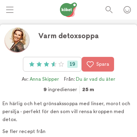
Varm detoxsoppa
Foto:
TV4
19
Spara
Betyg: 3.6 av 5 (19 röster)
Av:
Anna Skipper
Från:
Du är vad du äter
9
ingredienser
25 m
En härlig och het grönsakssoppa med linser, morot och
persilja - perfekt för den som vill rensa kroppen med
detox.
Se fler recept från