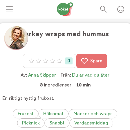
Turkey wraps med hummus
Foto:
TV4
0
Spara
Betyg: 0 av 5
Av:
Anna Skipper
Från:
Du är vad du äter
3
ingredienser
10 min
En riktigt nyttig frukost.
Frukost
Hälsomat
Mackor och wraps
Picknick
Snabbt
Vardagsmiddag