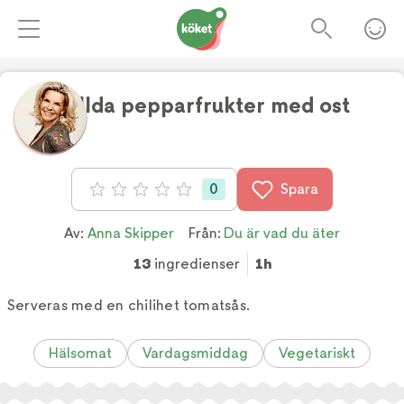
Fyllda pepparfrukter med ost
Foto:
Tv4
0
Spara
Betyg: 0 av 5
Av:
Anna Skipper
Från:
Du är vad du äter
13
ingredienser
1h
Serveras med en chilihet tomatsås.
Hälsomat
Vardagsmiddag
Vegetariskt