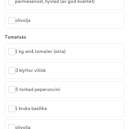
parmesanost, hyvlad (av god kvalitet)
olivolja
Tomatsås
1 kg små tomater (söta)
3 klyftor vitlök
5 torkad peperoncini
1 kruka basilika
olivolja