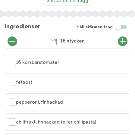
Snittar och tilltugg
Ingredienser
Håll skärmen tänd
16 stycken
16 körsbärstomater
fetaost
pepperoni, finhackad
chilifrukt, finhackad (eller chilipasta)