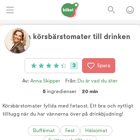
Fyllda körsbärstomater till drinken
Foto:
TV4
3
Spara
Betyg: 4.33 av 5 (3 röster)
Av:
Anna Skipper
Från:
Du är vad du äter
5
ingredienser
20 min
Körsbärstomater fyllda med fetaost. Ett bra och nyttigt
tilltugg när du har vännerna över på drinkbjudning!
Buffémat
Fest
Hälsomat