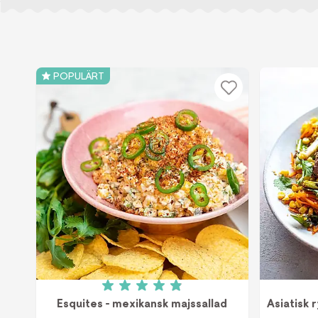
POPULÄRT
Betyg: 4.9 av 5 (36 röster)
Esquites - mexikansk majssallad
Asiatisk 