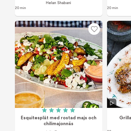
Helan Shabani
20 min
20 min
Betyg: 5 av 5 (2 röster)
Esquitesplåt med rostad majs och
Gril
chilimajonnäs