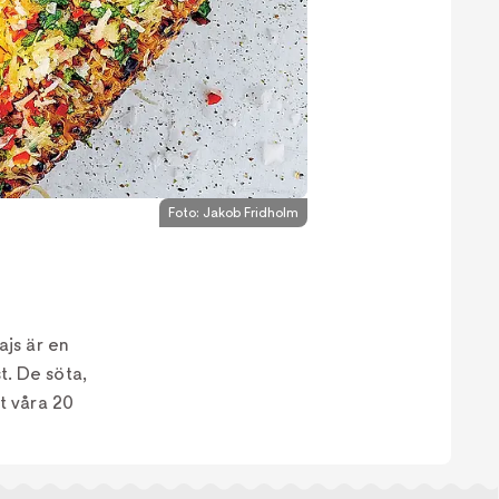
Foto:
Jakob Fridholm
ajs är en
t. De söta,
t våra 20