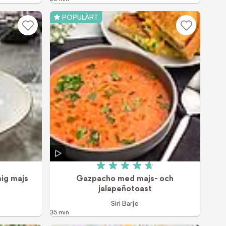
POPULÄRT
 av 5 (15 röster)
Betyg: 4.7 av 5 (10 röster)
mig majs
Gazpacho med majs- och
jalapeñotoast
Siri Barje
35 min