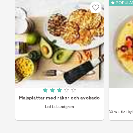
POPULÄ
Betyg: 3 av 5 (2 röster)
Majsplättar med räkor och avokado
Lotta Lundgren
30 m + tid i kyl