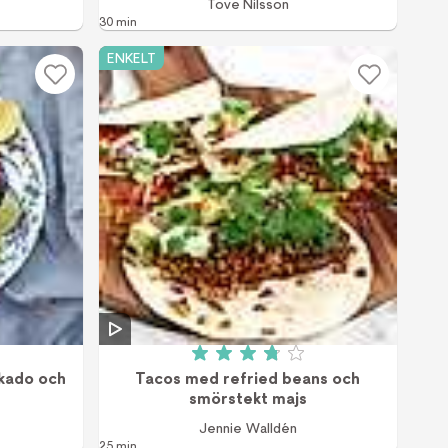
Tove Nilsson
30 min
ENKELT
 av 5 (163 röster)
Betyg: 3.8 av 5 (9 röster)
okado och
Tacos med refried beans och
smörstekt majs
Jennie Walldén
25 min