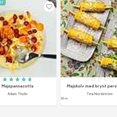
RT
Betyg: 4.7 av 5 (13 röster)
Betyg: 0 a
Majspannacotta
Majskolv med brynt pers
Adam Thulin
Tina Nordström
30 m