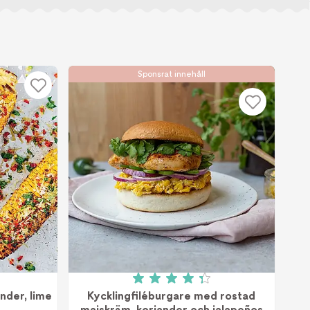
Sponsrat innehåll
v 5 (1 röster)
Betyg: 4.3 av 5 (8 röster)
ander, lime
Kycklingfiléburgare med rostad
majskräm, koriander och jalapeños