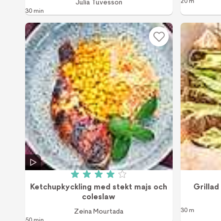
20 m
Julia Tuvesson
30 min
Betyg: 4 av 5 (34 röster)
Ketchupkyckling med stekt majs och
Grilla
coleslaw
30 m
Zeina Mourtada
50 min