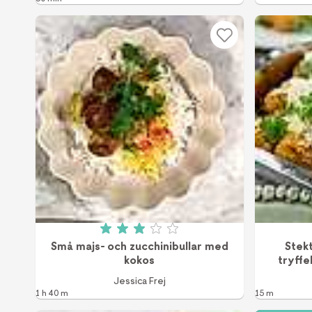
Betyg: 2.96 av 5 (23 röster)
Små majs- och zucchinibullar med
Stek
kokos
tryffe
Jessica Frej
1 h 40 m
15 m