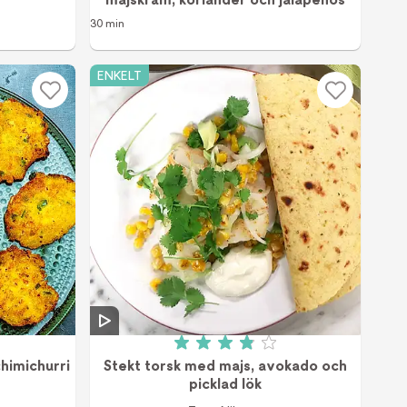
30 min
ENKELT
 av 5 (43 röster)
Betyg: 3.92 av 5 (12 röster)
himichurri
Stekt torsk med majs, avokado och
picklad lök