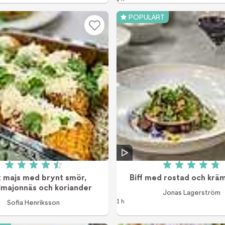
POPULÄRT
Betyg: 4.5 av 5 (2 röster)
Betyg: 4.8
t majs med brynt smör,
Biff med rostad och krä
lmajonnäs och koriander
Jonas Lagerström
1 h
Sofia Henriksson