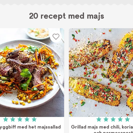
20 recept med majs
Betyg: 5 av 5 (1 röster)
Betyg: 5 a
ryggbiff med het majssallad
Grillad majs med chili, kori
och parmesanost