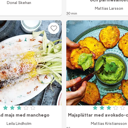
Donal Skehan
Mattias Larsson
30 min
Betyg: 2.8 av 5 (24 röster)
Betyg: 3.1
lad majs med manchego
Majsplättar med avokado-c
Leila Lindholm
Mattias Kristiansson