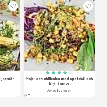
v 5
Betyg: 4 av 5 (5 röster)
iljesmör
Majs- och chilisalsa med spetskål och
brynt smör
Jonas Svensson
20 m