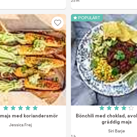
25 m
POPULÄRT
Betyg: 5 av 5 (3 röster)
Betyg: 4.2
d majs med koriandersmör
Bönchili med choklad, av
gräddig majs
Jessica Frej
Siri Barje
1 h