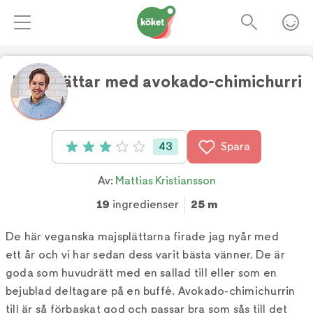
Majsplättar med avokado-chimichurri
Foto:
Linus Hallgren
43
Spara
Betyg: 3.1 av 5 (43 röster)
Av:
Mattias Kristiansson
19
ingredienser
25 m
De här veganska majsplättarna firade jag nyår med
ett år och vi har sedan dess varit bästa vänner. De är
goda som huvudrätt med en sallad till eller som en
bejublad deltagare på en buffé. Avokado-chimichurrin
till är så förbaskat god och passar bra som sås till det