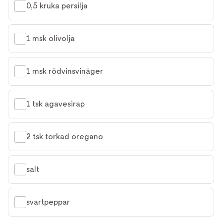
0,5 kruka persilja
1 msk olivolja
1 msk rödvinsvinäger
1 tsk agavesirap
2 tsk torkad oregano
salt
svartpeppar