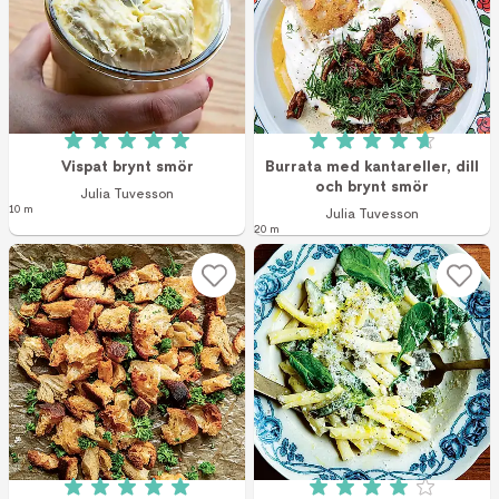
Betyg: 5 av 5 (4 röster)
Betyg: 4.7 av 5 (3
Vispat brynt smör
Burrata med kantareller, dill
och brynt smör
Julia Tuvesson
10 m
Julia Tuvesson
20 m