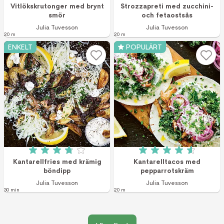
Betyg: 5 av 5 (2 röster)
Betyg: 4 av 5 (42 
Vitlökskrutonger med brynt
Strozzapreti med zucchini-
smör
och fetaostsås
Julia Tuvesson
Julia Tuvesson
20 m
20 m
ENKELT
POPULÄRT
Betyg: 3.8 av 5 (17 röster)
Betyg: 4.6 av 5 (1
Kantarellfries med krämig
Kantarelltacos med
böndipp
pepparrotskräm
Julia Tuvesson
Julia Tuvesson
30 min
20 m