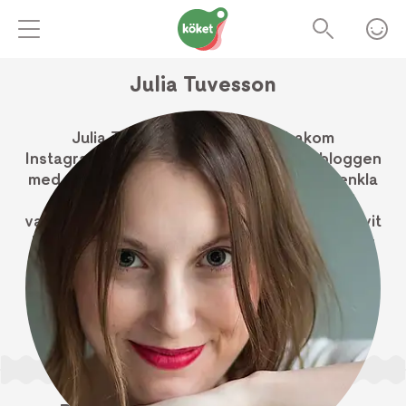
Julia Tuvesson
Julia Tuvesson är personen bakom
Instagramkontot @tuvessonskan samt bloggen
med samma namn. Julia delar med sig av enkla
recept under devisen "grönt och göttigt
vardagskäk från mitt Malmökök". Hon har skrivit
kokböckerna ”Plåtmat”, ”Käka Grönt!” och nu
senast ”Brynt Smör”.
Skriv ut