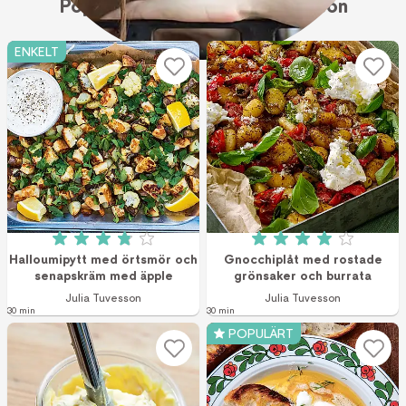
Populära recept: Julia Tuvesson
ENKELT
Betyg: 3.9 av 5 (195 röster)
Betyg: 4 av 5 (9 r
Halloumipytt med örtsmör och
Gnocchiplåt med rostade
senapskräm med äpple
grönsaker och burrata
Julia Tuvesson
Julia Tuvesson
30 min
30 min
POPULÄRT