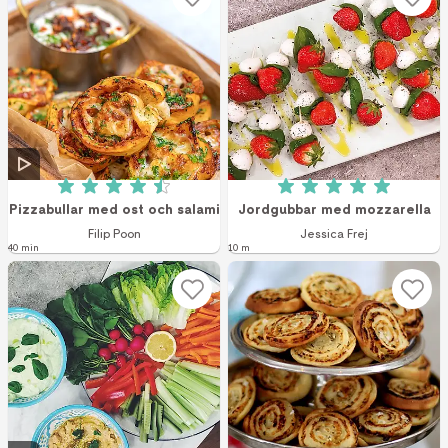
Betyg: 4.5 av 5 (4 röster)
Betyg: 5 av 5 (1 r
Pizzabullar med ost och salami
Jordgubbar med mozzarella
Filip Poon
Jessica Frej
40 min
10 m