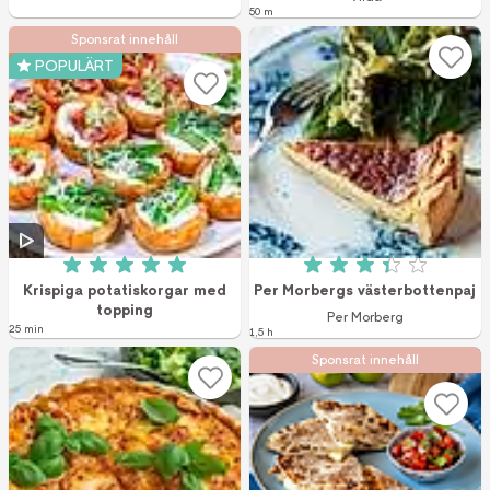
50 m
Sponsrat innehåll
POPULÄRT
Betyg: 5 av 5 (10 röster)
Betyg: 3.4 av 5 (
Krispiga potatiskorgar med
Per Morbergs västerbottenpaj
topping
Per Morberg
25 min
1,5 h
Sponsrat innehåll