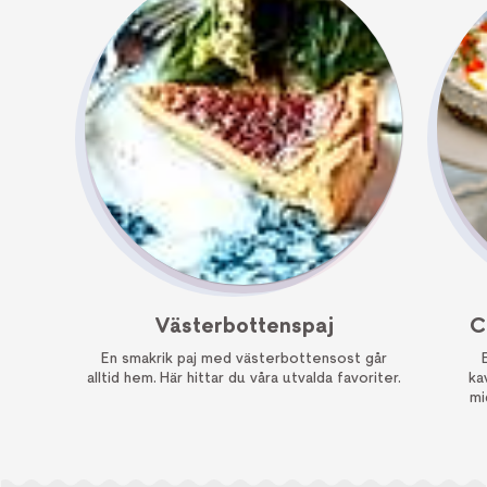
Västerbottenspaj
C
En smakrik paj med västerbottensost går
alltid hem. Här hittar du våra utvalda favoriter.
ka
mi