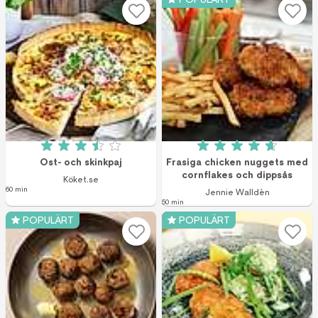
Betyg: 3.5 av 5 (527 röster)
Betyg: 4.7 av 5 (9
Ost- och skinkpaj
Frasiga chicken nuggets med
cornflakes och dippsås
Köket.se
60 min
Jennie Walldén
50 min
POPULÄRT
POPULÄRT