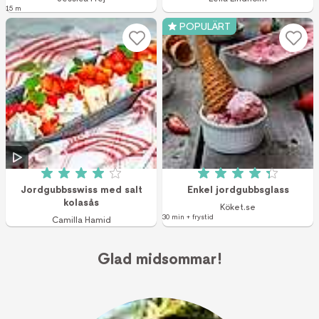
15 m
POPULÄRT
Betyg: 4 av 5 (4 röster)
Betyg: 4.3 av 5 (1
Jordgubbsswiss med salt
Enkel jordgubbsglass
kolasås
Köket.se
30 min + frystid
Camilla Hamid
Glad midsommar!