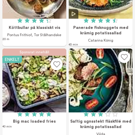
Betyg: 4.3 av 5 (25 röster)
Betyg: 4.5 av 5 (1
Köttbullar på klassiskt vis
Panerade fisknuggets med
krämig potatissallad
Pontus Frithiof
,
Tor Stålhandske
20 m
Catarina König
45 min
Sponsrat innehåll
ENKELT
Betyg: 5 av 5 (1 röster)
Betyg: 3.11 av 5 (
Big mac loaded fries
Saftig ugnsstekt fläskfilé med
krämig potatissallad
40 min
Vilda