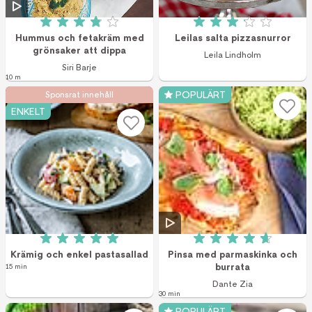
Betyg: 3.9 av 5 (46 röster)
Betyg: 3.1 av 5 (1
Hummus och fetakräm med
Leilas salta pizzasnurror
grönsaker att dippa
Leila Lindholm
Siri Barje
10 m
POPULÄRT
Sponsrat innehåll
ENKELT
Betyg: 5 av 5 (5 röster)
Betyg: 4.7 av 5 (2
Krämig och enkel pastasallad
Pinsa med parmaskinka och
burrata
15 min
Dante Zia
30 min
POPULÄRT