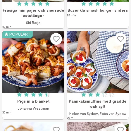
Betyg: 5 av 5 (4 röster)
Betyg: 5 av 5 (1 r
Frasiga minipajer och snurrade
Busenkla smash burger sliders
oststänger
25 min
Siri Barje
40 min
POPULÄRT
Betyg: 4.5 av 5 (29 röster)
Betyg: 3.2 av 5 (8
Pigs in a blanket
Pannkaksmuffins med grädde
och sylt
Johanna Westman
30 min
Helen von Sydow
,
Ebba von Sydow
20 m