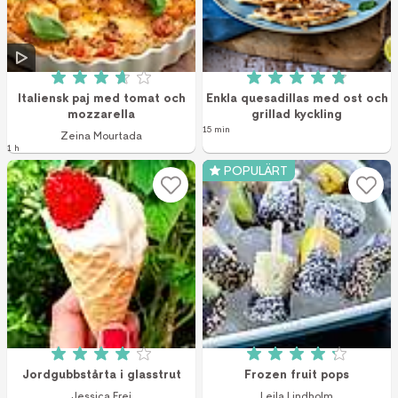
Betyg: 3.7 av 5 (104 röster)
Betyg: 4.9 av 5 (9
Italiensk paj med tomat och
Enkla quesadillas med ost och
mozzarella
grillad kyckling
15 min
Zeina Mourtada
1 h
POPULÄRT
Betyg: 4 av 5 (27 röster)
Betyg: 4.2 av 5 (3
Jordgubbstårta i glasstrut
Frozen fruit pops
Jessica Frej
Leila Lindholm