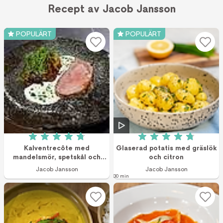
Recept av Jacob Jansson
POPULÄRT
POPULÄRT
Betyg: 4.8 av 5 (12 röster)
Betyg: 4.8 av 5 (3
Kalventrecôte med
Glaserad potatis med gräslök
mandelsmör, spetskål och
och citron
skummad ostsås
Jacob Jansson
Jacob Jansson
30 min