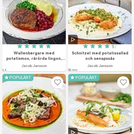
Betyg: 4.9 av 5 (87 röster)
Betyg: 4.4 av 5 (4
Wallenbergare med
Schnitzel med potatissallad
potatismos, rårörda lingon,
och senapssås
ärtor och skirat smör
Jacob Jansson
Jacob Jansson
1 h
50 min
POPULÄRT
POPULÄRT