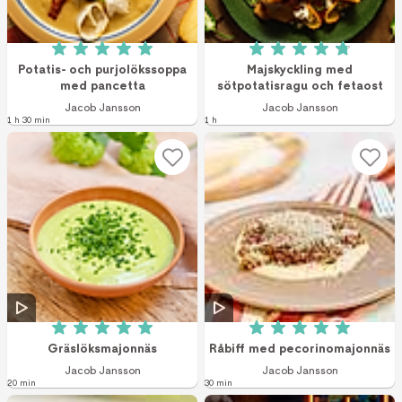
Betyg: 5 av 5 (4 röster)
Betyg: 4.8 av 5 (4
Potatis- och purjolökssoppa
Majskyckling med
med pancetta
sötpotatisragu och fetaost
Jacob Jansson
Jacob Jansson
1 h 30 min
1 h
Betyg: 5 av 5 (2 röster)
Betyg: 5 av 5 (4 r
Gräslöksmajonnäs
Råbiff med pecorinomajonnäs
Jacob Jansson
Jacob Jansson
20 min
30 min