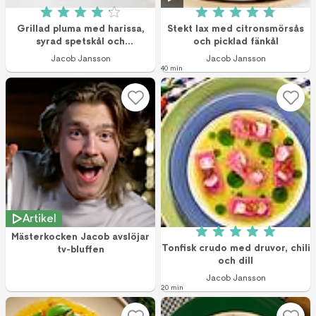
Betyg: 4.1 av 5 (15 röster)
Betyg: 4.9 av 5 (2
Grillad pluma med harissa,
Stekt lax med citronsmörsås
syrad spetskål och
och picklad fänkål
gräslöksmajonnäs
Jacob Jansson
Jacob Jansson
40 min
Artikel
Mästerkocken Jacob avslöjar
Betyg: 5 av 5 (3 r
Tonfisk crudo med druvor, chili
tv-bluffen
och dill
Jacob Jansson
20 min