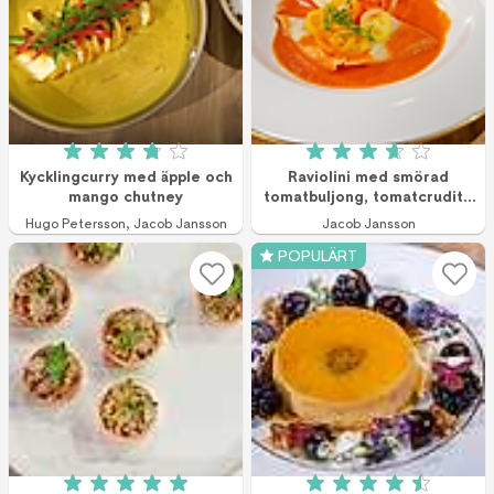
Betyg: 3.8 av 5 (12 röster)
Betyg: 3.7 av 5 (1
Kycklingcurry med äpple och
Raviolini med smörad
mango chutney
tomatbuljong, tomatcrudité
och dill
Hugo Petersson
,
Jacob Jansson
Jacob Jansson
POPULÄRT