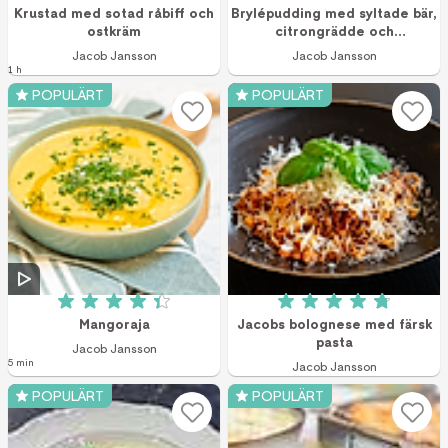
Betyg: 5 av 5 (3 röster)
Betyg: 4.5 av 5 (1
Krustad med sotad råbiff och
Brylépudding med syltade bär,
ostkräm
citrongrädde och
kardemummasmul
Jacob Jansson
Jacob Jansson
1 h
POPULÄRT
POPULÄRT
Betyg: 4.4 av 5 (31 röster)
Betyg: 4.8 av 5 (3
Mangoraja
Jacobs bolognese med färsk
pasta
Jacob Jansson
5 min
Jacob Jansson
POPULÄRT
POPULÄRT