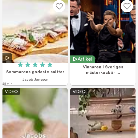
Artikel
Vinnaren i Sveriges
Betyg: 5 av 5 (3 röster)
Sommarens godaste snittar
mästerkock är …
Jacob Jansson
25 min
VIDEO
VIDEO