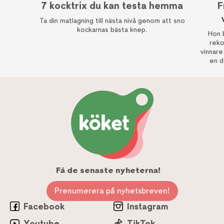
7 kocktrix du kan testa hemma
F
Ta din matlagning till nästa nivå genom att sno
kockarnas bästa knep.
Hon 
rekordtid. Linnea 
vinnare
en d
Få de senaste nyheterna!
Prenumerera på nyhetsbreven!
Facebook
Instagram
Youtube
TikTok