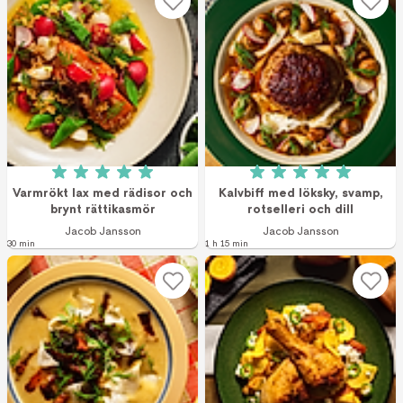
Betyg: 5 av 5 (3 röster)
Betyg: 5 av 5 (7 r
Varmrökt lax med rädisor och
Kalvbiff med löksky, svamp,
brynt rättikasmör
rotselleri och dill
Jacob Jansson
Jacob Jansson
30 min
1 h 15 min