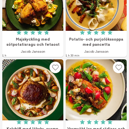
Betyg: 4.8 av 5 (4 röster)
Betyg: 5 av 5 (4 r
Majskyckling med
Potatis- och purjolökssoppa
sötpotatisragu och fetaost
med pancetta
Jacob Jansson
Jacob Jansson
1 h
1 h 30 min
Betyg: 5 av 5 (7 röster)
Betyg: 5 av 5 (3 r
Kalvbiff med löksky, svamp,
Varmrökt lax med rädisor och