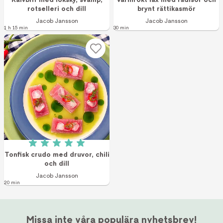
rotselleri och dill
brynt rättikasmör
Jacob Jansson
Jacob Jansson
1 h 15 min
30 min
Betyg: 5 av 5 (3 röster)
Tonfisk crudo med druvor, chili
och dill
Jacob Jansson
20 min
Missa inte våra populära nyhetsbrev!