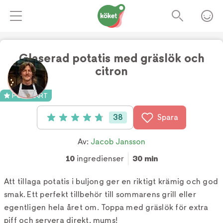
Glaserad potatis med gräslök och
citron
Foto:
TV4
POPULÄRT
38
Spara
Betyg: 4.8 av 5 (38 röster)
Av:
Jacob Jansson
10
ingredienser
30 min
Att tillaga potatis i buljong ger en riktigt krämig och god
smak. Ett perfekt tillbehör till sommarens grill eller
egentligen hela året om. Toppa med gräslök för extra
piff och servera direkt, mums!