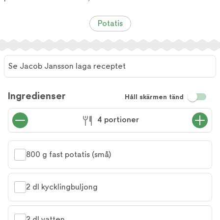
Potatis
Se Jacob Jansson laga receptet
Ingredienser
Håll skärmen tänd
4 portioner
800 g fast potatis (små)
2 dl kycklingbuljong
2 dl vatten