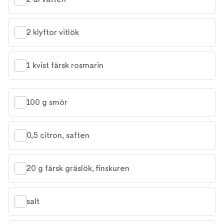
2 klyftor vitlök
1 kvist färsk rosmarin
100 g smör
0,5 citron, saften
20 g färsk gräslök, finskuren
salt