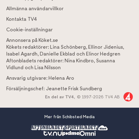
Allmänna användarvillkor
Kontakta TV4
Cookie-inställningar
Annonsera på Köket.se
Kökets redaktörer:
Lina Schönberg
,
Ellinor Jidenius
,
Isabel Agardh
,
Danielle Ekblad
och
Elinor Hedgren
Aftonbladets redaktörer:
Nina Kindbro
,
Susanna
Vidlund
och
Lisa Nilsson
Ansvarig utgivare:
Helena Aro
Försäljningschef:
Jeanette Frisk Sundberg
En del av TV4,
© 1997-2026 TV4 AB
Mer från Schibsted Media