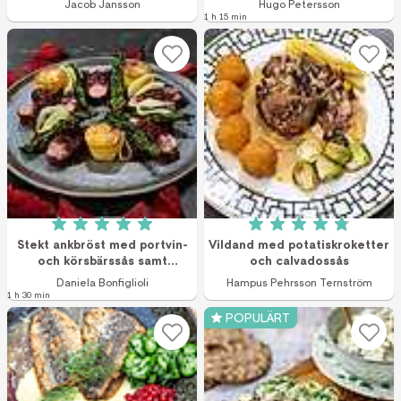
Jacob Jansson
Hugo Petersson
1 h 15 min
Betyg: 5 av 5 (8 röster)
Betyg: 4.9 av 5 (8
Stekt ankbröst med portvin-
Vildand med potatiskroketter
och körsbärssås samt
och calvadossås
potatisfondant
Daniela Bonfiglioli
Hampus Pehrsson Ternström
1 h 30 min
POPULÄRT