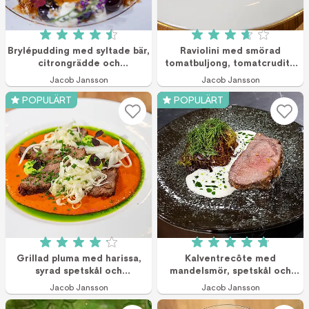
Betyg: 4.5 av 5 (11 röster)
Betyg: 3.7 av 5 (1
Brylépudding med syltade bär,
Raviolini med smörad
citrongrädde och
tomatbuljong, tomatcrudité
kardemummasmul
och dill
Jacob Jansson
Jacob Jansson
POPULÄRT
POPULÄRT
Betyg: 4.1 av 5 (15 röster)
Betyg: 4.8 av 5 (1
Grillad pluma med harissa,
Kalventrecôte med
syrad spetskål och
mandelsmör, spetskål och
gräslöksmajonnäs
skummad ostsås
Jacob Jansson
Jacob Jansson