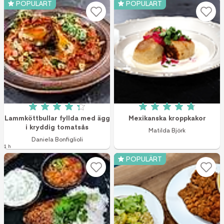
POPULÄRT
POPULÄRT
Betyg: 4.3 av 5 (14 röster)
Betyg: 4.8 av 5 (2
Lammköttbullar fyllda med ägg
Mexikanska kroppkakor
i kryddig tomatsås
Matilda Björk
Daniela Bonfiglioli
1 h
POPULÄRT