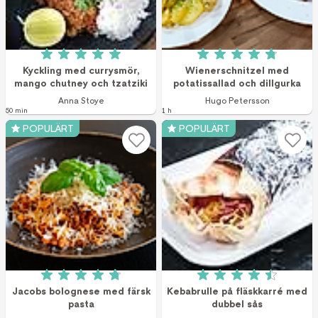
Betyg: 5 av 5 (5 röster)
Betyg: 4.8 av 5 (1
Kyckling med currysmör,
Wienerschnitzel med
mango chutney och tzatziki
potatissallad och dillgurka
Anna Stoye
Hugo Petersson
50 min
1 h
POPULÄRT
POPULÄRT
Betyg: 4.8 av 5 (35 röster)
Betyg: 4.5 av 5 (3
Jacobs bolognese med färsk
Kebabrulle på fläskkarré med
pasta
dubbel sås