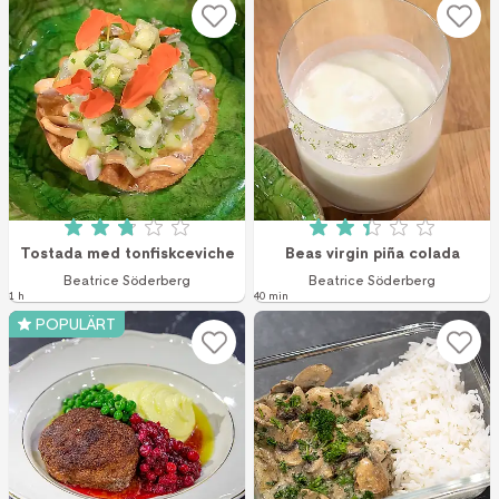
Betyg: 2.8 av 5 (45 röster)
Betyg: 2.4 av 5 (3
Tostada med tonfiskceviche
Beas virgin piña colada
Beatrice Söderberg
Beatrice Söderberg
1 h
40 min
POPULÄRT