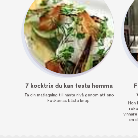
7 kocktrix du kan testa hemma
F
Ta din matlagning till nästa nivå genom att sno
kockarnas bästa knep.
Hon 
rekordtid. Linnea 
vinnare
en d