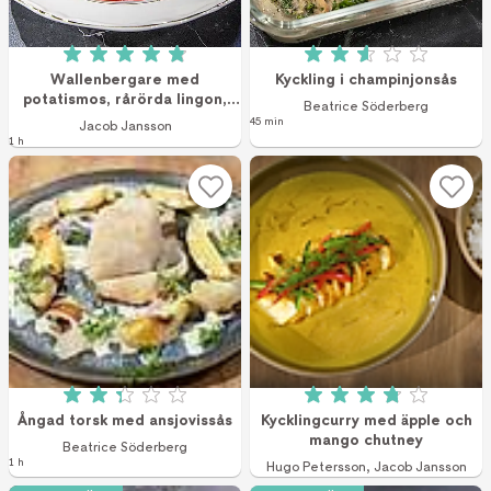
Betyg: 4.9 av 5 (87 röster)
Betyg: 2.6 av 5 (4
Wallenbergare med
Kyckling i champinjonsås
potatismos, rårörda lingon,
Beatrice Söderberg
ärtor och skirat smör
45 min
Jacob Jansson
1 h
Betyg: 2.3 av 5 (50 röster)
Betyg: 3.8 av 5 (1
Ångad torsk med ansjovissås
Kycklingcurry med äpple och
mango chutney
Beatrice Söderberg
1 h
Hugo Petersson
,
Jacob Jansson