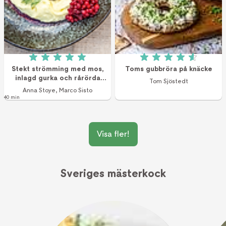
Betyg: 5 av 5 (3 röster)
Betyg: 4.6 av 5 (1
Stekt strömming med mos,
Toms gubbröra på knäcke
inlagd gurka och rårörda
Tom Sjöstedt
lingon
Anna Stoye
,
Marco Sisto
40 min
Visa fler!
Sveriges mästerkock