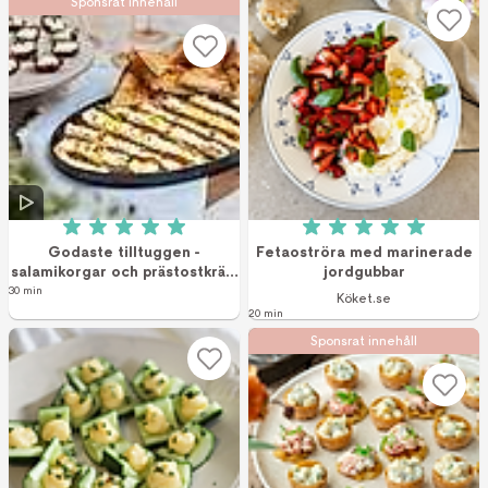
Sponsrat innehåll
Betyg: 5 av 5 (3 röster)
Betyg: 5 av 5 (3 r
Godaste tilltuggen -
Fetaoströra med marinerade
salamikorgar och prästostkräm
jordgubbar
med hjortron
30 min
Köket.se
20 min
Sponsrat innehåll