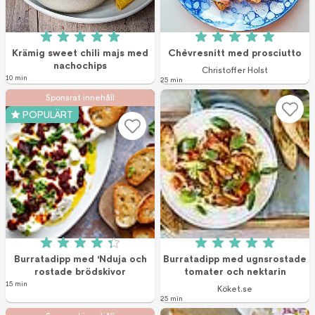
Betyg: 5 av 5 (4 röster)
Betyg: 5 av 5 (2 r
Krämig sweet chili majs med
Chèvresnitt med prosciutto
nachochips
Christoffer Holst
10 min
25 min
Sponsrat innehåll
POPULÄRT
Betyg: 4.3 av 5 (12 röster)
Betyg: 5 av 5 (2 r
Burratadipp med 'Nduja och
Burratadipp med ugnsrostade
rostade brödskivor
tomater och nektarin
15 min
Köket.se
25 min