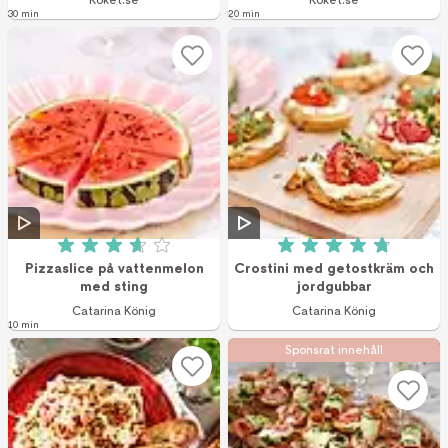
Köket.se
Köket.se
30 min
20 min
Betyg: 3.7 av 5 (3 röster)
Betyg: 4.8 av 5 (5
Pizzaslice på vattenmelon
Crostini med getostkräm och
med sting
jordgubbar
Catarina König
Catarina König
10 min
Sponsrat innehåll