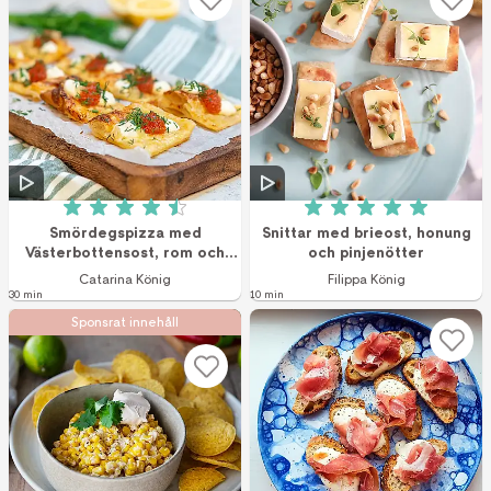
Betyg: 4.5 av 5 (10 röster)
Betyg: 5 av 5 (1 r
Smördegspizza med
Snittar med brieost, honung
Västerbottensost, rom och
och pinjenötter
citron
Catarina König
Filippa König
30 min
10 min
Sponsrat innehåll