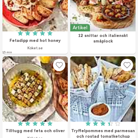
Artikel
12 snittar och italienskt
Betyg: 5 av 5 (4 röster)
Fetadipp med hot honey
småplock
Köket.se
15 min
Betyg: 5 av 5 (2 röster)
Betyg: 3.41 av 5 (
Tilltugg med feta och oliver
Tryffelpommes med parmesan
och rostad tomatketchup