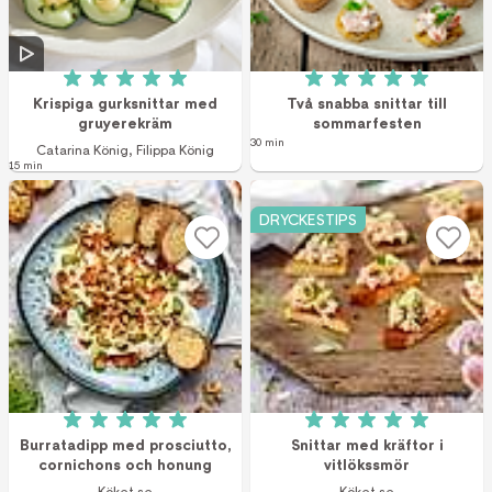
Betyg: 5 av 5 (2 röster)
Betyg: 5 av 5 (2 r
Krispiga gurksnittar med
Två snabba snittar till
gruyerekräm
sommarfesten
30 min
Catarina König
,
Filippa König
15 min
DRYCKESTIPS
Betyg: 5 av 5 (3 röster)
Betyg: 5 av 5 (4 r
Burratadipp med prosciutto,
Snittar med kräftor i
cornichons och honung
vitlökssmör