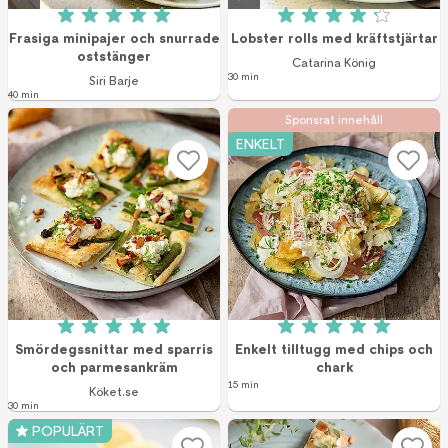
Betyg: 5 av 5 (4 röster)
Betyg: 4.2 av 5 (5
Frasiga minipajer och snurrade
Lobster rolls med kräftstjärtar
oststänger
Catarina König
30 min
Siri Barje
40 min
Sponsrat innehåll
ENKELT
Betyg: 5 av 5 (5 röster)
Betyg: 5 av 5 (4 r
Smördegssnittar med sparris
Enkelt tilltugg med chips och
och parmesankräm
chark
15 min
Köket.se
30 min
POPULÄRT