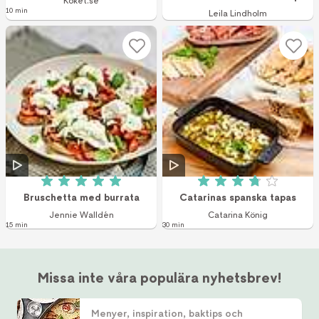
Köket.se
10 min
Leila Lindholm
Betyg: 5 av 5 (3 röster)
Betyg: 3.8 av 5 (6
Bruschetta med burrata
Catarinas spanska tapas
Jennie Walldén
Catarina König
15 min
30 min
Missa inte våra populära nyhetsbrev!
Menyer, inspiration, baktips och