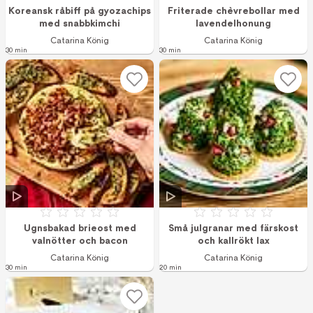
Betyg: 0 av 5
Betyg: 5 av 5 (4 r
Koreansk råbiff på gyozachips
Friterade chèvrebollar med
med snabbkimchi
lavendelhonung
Catarina König
Catarina König
30 min
30 min
Betyg: 0 av 5
Betyg: 0 av 5
Ugnsbakad brieost med
Små julgranar med färskost
valnötter och bacon
och kallrökt lax
Catarina König
Catarina König
30 min
20 min