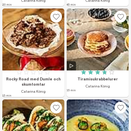
Catarina König
Catarina König
20 min
45 min
Betyg: 0 av 5
Betyg: 3.9 av 5 (2
Rocky Road med Dumle och
Tiramisukrabbelurer
skumtomtar
Catarina König
15 min
Catarina König
15 min