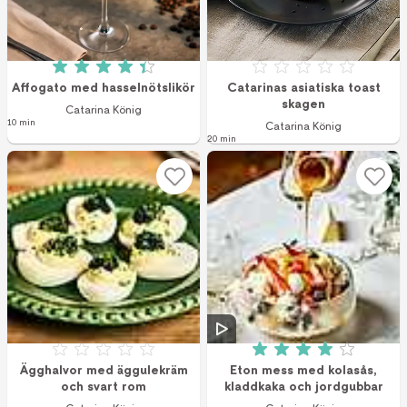
Betyg: 4.4 av 5 (9 röster)
Betyg: 0 av 5
Affogato med hasselnötslikör
Catarinas asiatiska toast
skagen
Catarina König
10 min
Catarina König
20 min
Betyg: 0 av 5
Betyg: 4 av 5 (15 
Ägghalvor med äggulekräm
Eton mess med kolasås,
och svart rom
kladdkaka och jordgubbar