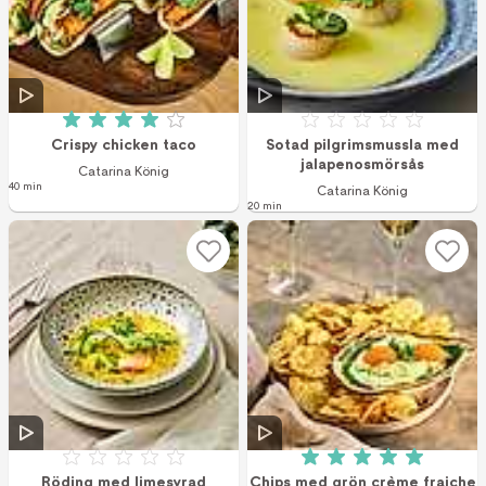
Betyg: 4 av 5 (1 röster)
Betyg: 0 av 5
Crispy chicken taco
Sotad pilgrimsmussla med
jalapenosmörsås
Catarina König
40 min
Catarina König
20 min
Betyg: 0 av 5
Betyg: 5 av 5 (1 r
Röding med limesyrad
Chips med grön crème fraiche