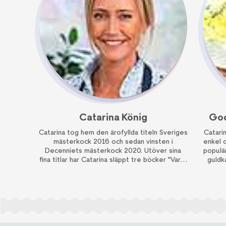
Catarina König
God
Catarina tog hem den ärofyllda titeln Sveriges
Catarin
mästerkock 2016 och sedan vinsten i
enkel o
Decenniets mästerkock 2020. Utöver sina
populä
fina titlar har Catarina släppt tre böcker "Varje
guldk
dag är en fest", "Mat med guldkant" och
och köt
"Smårätter med guldkant". Hennes filosofi är
att varje dag kan förgyllas med livets goda -
mat, vin, en promenad eller kvalitetstid med
familjen.