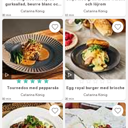
gurksallad, beurre blanc och
och löjrom
forellrom
Catarina König
Catarina König
30 min
10 min
Betyg: 5 av 5 (1 röster)
Betyg: 0 av 5
Tournedos med pepparsås
Egg royal burger med brioche
Catarina König
Catarina König
50 min
30 min