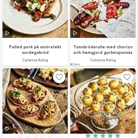
Betyg: 0 av 5
Betyg: 0 av 5
Pulled pork på smörstekt
Tunnbrödsrulle med chorizo
surdegsbröd
och hemgjord gurkmajonnäs
Catarina König
Catarina König
40 min