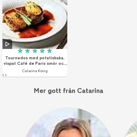
Betyg: 5 av 5 (1 röster)
Tournedos med potatiskaka,
vispat Café de Paris smör och
rödvinssås
Catarina König
1 h
Mer gott från Catarina