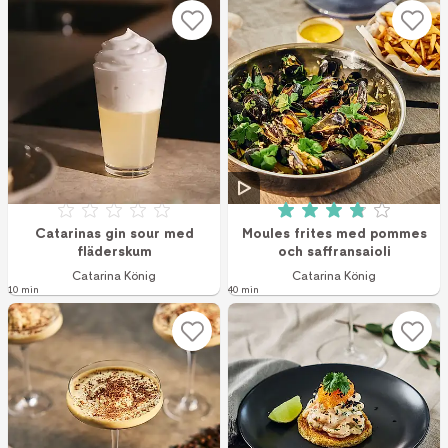
Betyg: 0 av 5
Betyg: 3.9 av 5 (1
Catarinas gin sour med
Moules frites med pommes
fläderskum
och saffransaioli
Catarina König
Catarina König
10 min
40 min