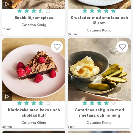
Betyg: 3.5 av 5 (25 röster)
Betyg: 5 av 5 (9 r
Snabb löjromspizza
Krustader med smetana och
löjrom
Catarina König
15 min
Catarina König
50 min
Betyg: 3.9 av 5 (57 röster)
Betyg: 4 av 5 (1 r
Kladdkaka med kokos och
Catarinas saltgurka med
chokladfluff
smetana och honung
Catarina König
Catarina König
25 min
5 min