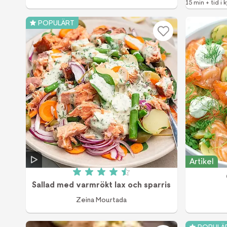
15 min + tid i k
POPULÄRT
Artikel
Betyg: 4.5 av 5 (20 röster)
Sallad med varmrökt lax och sparris
Zeina Mourtada