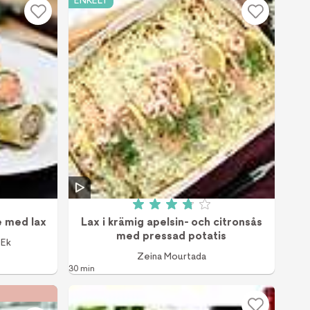
ENKELT
7 av 5 (6 röster)
Betyg: 3.8 av 5 (437 röster)
e med lax
Lax i krämig apelsin- och citronsås
med pressad potatis
 Ek
Zeina Mourtada
30 min