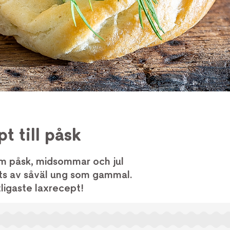
pt till påsk
som påsk, midsommar och jul
 äts av såväl ung som gammal.
tligaste laxrecept!