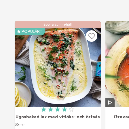
Sponsrat innehåll
POPULÄRT
Betyg: 4.2 av 5 (10 röster)
Ugnsbakad lax med vitlöks- och örtsås
Gravad
35 min