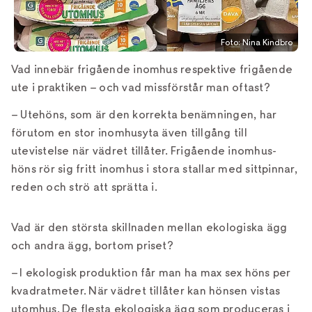
Foto: Nina Kindbro
Vad innebär frigående inomhus respektive frigående
ute i praktiken – och vad missförstår man oftast?
– Utehöns, som är den korrekta benämningen, har
förutom en stor inomhusyta även tillgång till
utevistelse när vädret tillåter. Frigående inomhus-
höns rör sig fritt inomhus i stora stallar med sittpinnar,
reden och strö att sprätta i.
Vad är den största skillnaden mellan ekologiska ägg
och andra ägg, bortom priset?
– I ekologisk produktion får man ha max sex höns per
kvadratmeter. När vädret tillåter kan hönsen vistas
utomhus. De flesta ekologiska ägg som produceras i