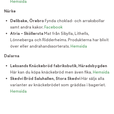
Hemsida
Närke
Delibake, Örebro
Fynda choklad- och arraksbollar
samt andra kakor.
Facebook
Atria – Sköllersta
Mat från Sibylla, Lithells,
Lönneberga och Ridderheims. Produkterna har blivit
över eller andrahandssorterats.
Hemsida
Dalarna
Leksands Knäckebröd fabriksbutik, Häradsbygden
Här kan du köpa knäckebröd men även fika.
Hemsida
Skedvi Bröd Saluhallen, Stora Skedvi
Här säljs alla
varianter av knäckebrödet som gräddas i bageriet.
Hemsida