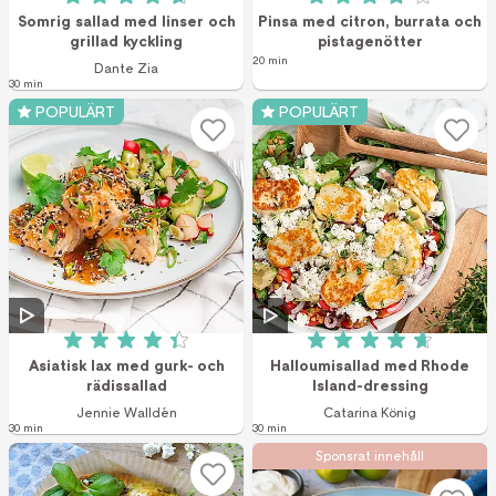
Betyg: 4.7 av 5 (7 röster)
Betyg: 3.8 av 5 (4
Somrig sallad med linser och
Pinsa med citron, burrata och
grillad kyckling
pistagenötter
20 min
Dante Zia
30 min
POPULÄRT
POPULÄRT
Betyg: 4.4 av 5 (49 röster)
Betyg: 4.7 av 5 (1
Asiatisk lax med gurk- och
Halloumisallad med Rhode
rädissallad
Island-dressing
Jennie Walldén
Catarina König
30 min
30 min
Sponsrat innehåll