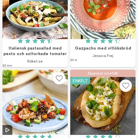
Betyg: 4.5 av 5 (17 röster)
Betyg: 4.3 av 5 (4
Italiensk pastasallad med
Gazpacho med vitlöksbröd
pesto och soltorkade tomater
Jessica Frej
20 m
Köket.se
25 min
Sponsrat innehåll
ENKELT