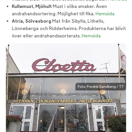
Kullamust, Mjöhult
Must i olika smaker. Även
andrahandsortering. Möjlighet till fika.
Hemsida
Atria, Sölvesborg
Mat från Sibylla, Lithells,
Lönneberga och Ridderheims. Produkterna har blivit
över eller andrahandssorterats.
Hemsida
Foto: Fredrik Sandberg / TT
Cloettas chokladfabrik i Ljungsbro utanför Linköping.