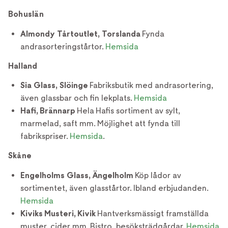
Bohuslän
Almondy Tårtoutlet, Torslanda
Fynda
andrasorteringstårtor.
Hemsida
Halland
Sia Glass, Slöinge
Fabriksbutik med andrasortering,
även glassbar och fin lekplats.
Hemsida
Hafi, Brännarp
Hela Hafis sortiment av sylt,
marmelad, saft mm. Möjlighet att fynda till
fabrikspriser.
Hemsida
.
Skåne
Engelholms Glass, Ängelholm
Köp lådor av
sortimentet, även glasstårtor. Ibland erbjudanden.
Hemsida
Kiviks Musteri, Kivik
Hantverksmässigt framställda
muster, cider mm. Bistro, besöksträdgårdar.
Hemsida