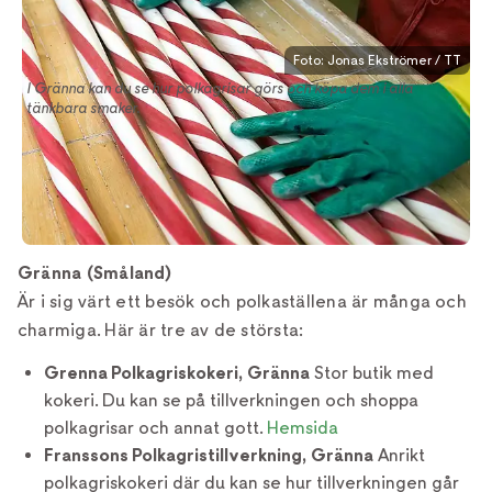
Foto: Jonas Ekströmer / TT
I Gränna kan du se hur polkagrisar görs och köpa dem i alla
tänkbara smaker.
Gränna (Småland)
Är i sig värt ett besök och polkaställena är många och
charmiga. Här är tre av de största:
Grenna Polkagriskokeri, Gränna
Stor butik med
kokeri. Du kan se på tillverkningen och shoppa
polkagrisar och annat gott.
Hemsida
Franssons Polkagristillverkning, Gränna
Anrikt
polkagriskokeri där du kan se hur tillverkningen går