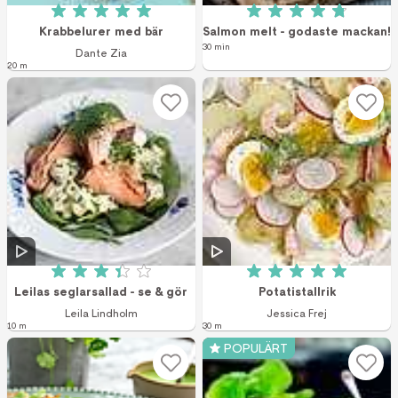
Betyg: 5 av 5 (2 röster)
Betyg: 4.8 av 5 (6
Krabbelurer med bär
Salmon melt - godaste mackan!
30 min
Dante Zia
20 m
Betyg: 3.4 av 5 (62 röster)
Betyg: 5 av 5 (6 r
Leilas seglarsallad - se & gör
Potatistallrik
Leila Lindholm
Jessica Frej
10 m
30 m
POPULÄRT