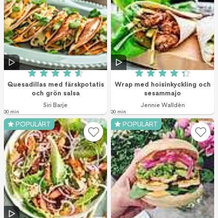
Betyg: 4.6 av 5 (9 röster)
Betyg: 4.3 av 5 (2
Quesadillas med färskpotatis
Wrap med hoisinkyckling och
och grön salsa
sesammajo
Siri Barje
Jennie Walldén
30 min
30 min
POPULÄRT
POPULÄRT