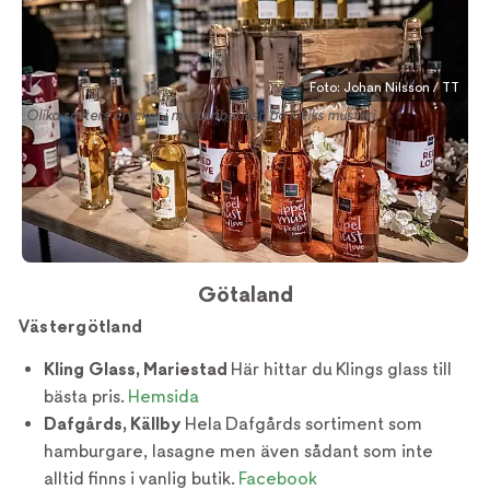
Foto: Johan Nilsson / TT
Olika sorters drycker i musteributiken på Kiviks musteri.
Götaland
Västergötland
Kling Glass, Mariestad
Här hittar du Klings glass till
bästa pris.
Hemsida
Dafgårds, Källby
Hela Dafgårds sortiment som
hamburgare, lasagne men även sådant som inte
alltid finns i vanlig butik.
Facebook