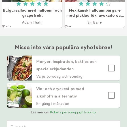
Betyg: 4.9 av 5 (18 röster)
Betyg: 4.2 av 5 (2
Bulgursallad med halloumi och
Mexikansk halloumiburgare
grapefrukt
med picklad lök, avokado och
koriander
Adam Thulin
Siri Barje
30 min
30 m
Missa inte våra populära nyhetsbrev!
Menyer, inspiration, baktips och
specialerbjudanden
Varje torsdag och söndag
Vin- och dryckestips med
alkoholfria alternativ
En gång i månaden
Läs mer om
Kökets personuppgiftspolicy