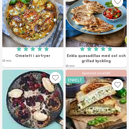
Betyg: 4.9 av 5 (8 röster)
Betyg: 4.9 av 5 (9
Omelett i airfryer
Enkla quesadillas med ost och
grillad kyckling
15 min
15 min
Sponsrat innehåll
ENKELT