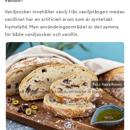
vanillin?
Vaniljsocker innehåller vanilj från vaniljstången medan
vanillinet har en artificiell arom som är syntetiskt
framställd. Men användningsområdet är det samma
för både vaniljsocker och vanillin.
Foto: Kajsa Romin
Kolla med en termometer, så vet du att brödet är klart