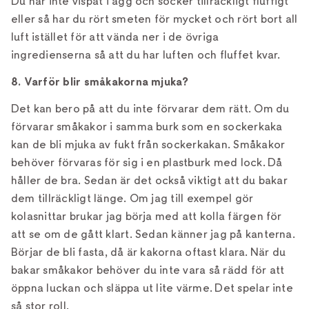
Du har inte vispat i ägg och socker tillräckligt fluffigt
eller så har du rört smeten för mycket och rört bort all
luft istället för att vända ner i de övriga
ingredienserna så att du har luften och fluffet kvar.
8. Varför blir småkakorna mjuka?
Det kan bero på att du inte förvarar dem rätt. Om du
förvarar småkakor i samma burk som en sockerkaka
kan de bli mjuka av fukt från sockerkakan. Småkakor
behöver förvaras för sig i en plastburk med lock. Då
håller de bra. Sedan är det också viktigt att du bakar
dem tillräckligt länge. Om jag till exempel gör
kolasnittar brukar jag börja med att kolla färgen för
att se om de gått klart. Sedan känner jag på kanterna.
Börjar de bli fasta, då är kakorna oftast klara. När du
bakar småkakor behöver du inte vara så rädd för att
öppna luckan och släppa ut lite värme. Det spelar inte
så stor roll.