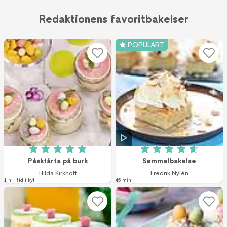
Redaktionens favoritbakelser
POPULÄRT
Betyg: 5 av 5 (1 röster)
Betyg: 4.7 av 5 (2
Påsktårta på burk
Semmelbakelse
Hilda Kirkhoff
Fredrik Nylén
1 h + tid i kyl
45 min