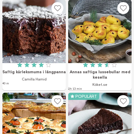
Betyg: 4 av 5 (1788 röster)
Betyg: 3.6 av 5 (
Saftig kärleksmums i långpanna
Annas saftiga lussebullar med
kesella
Camilla Hamid
40 m
Köket.se
2h 13 min
POPULÄRT