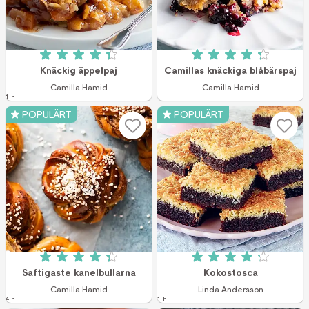
Betyg: 4.4 av 5 (2108 röster)
Betyg: 4.3 av 5 (
Knäckig äppelpaj
Camillas knäckiga blåbärspaj
Camilla Hamid
Camilla Hamid
1 h
POPULÄRT
POPULÄRT
Betyg: 4.3 av 5 (2175 röster)
Betyg: 4.2 av 5 (1
Saftigaste kanelbullarna
Kokostosca
Camilla Hamid
Linda Andersson
4 h
1 h