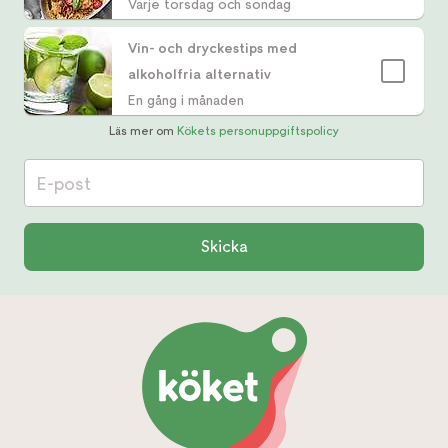
Varje torsdag och söndag
Vin- och dryckestips med
alkoholfria alternativ
En gång i månaden
Läs mer om
Kökets personuppgiftspolicy
E-post
Skicka