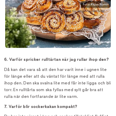
Foto: Kajsa Romin
Varför blir bullarna torra? Har de varit inne för länge i ugnen eller
har de jäst för lite?
6. Varför spricker rulltårtan när jag rullar ihop den?
Då kan det vara så att den har varit inne i ugnen lite
för länge eller att du väntat för länge med att rulla
ihop den. Den ska svalna lite med får inte ligga och bli
torr. En rulltårta som ska fyllas med sylt går bra att
rulla när den fortfarande är lite varm.
7. Varför blir sockerkakan kompakt?