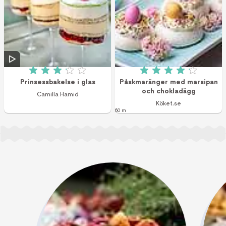
Betyg: 3.1 av 5 (13 röster)
Betyg: 4.1 av 5 (9
Prinsessbakelse i glas
Påskmaränger med marsipan
och chokladägg
Camilla Hamid
Köket.se
60 m