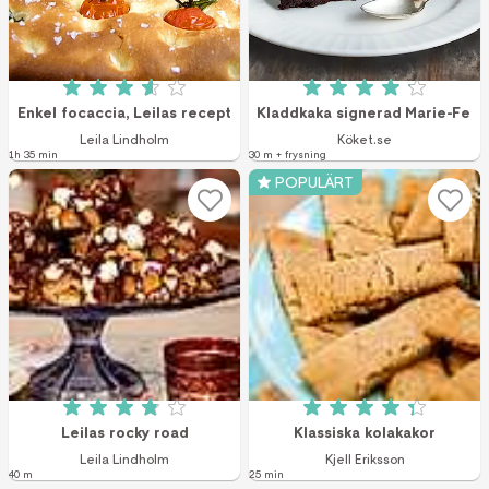
Betyg: 3.6 av 5 (1829 röster)
Betyg: 4.1 av 5 (3
Enkel focaccia, Leilas recept
Kladdkaka signerad Marie-Fe
Leila Lindholm
Köket.se
1h 35 min
30 m + frysning
POPULÄRT
Betyg: 3.9 av 5 (1747 röster)
Betyg: 4.3 av 5 (1
Leilas rocky road
Klassiska kolakakor
Leila Lindholm
Kjell Eriksson
40 m
25 min