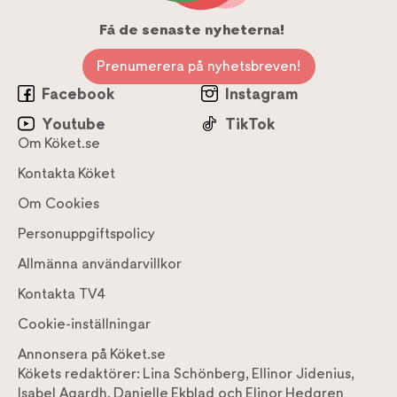
Få de senaste nyheterna!
Prenumerera på nyhetsbreven!
Facebook
Instagram
Youtube
TikTok
Om Köket.se
Kontakta Köket
Om Cookies
Personuppgiftspolicy
Allmänna användarvillkor
Kontakta TV4
Cookie-inställningar
Annonsera på Köket.se
Kökets redaktörer:
Lina Schönberg
,
Ellinor Jidenius
,
Isabel Agardh
,
Danielle Ekblad
och
Elinor Hedgren