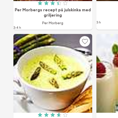
Betyg: 3.4 av 5 (551 röster)
Per Morbergs recept på julskinka med
griljering
3 h
Per Morberg
3-4 h
Betyg: 3.7 av 5 (875 röster)