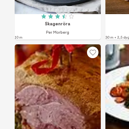
Betyg: 3.5 av 5 (224 röster)
Skagenröra
Per Morberg
10 m
30 m + 2,5 dy