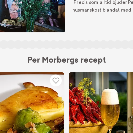
Precis som alltid bjuder Per
husmanskost blandat med in
Per Morbergs recept