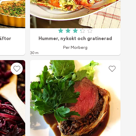
 av 5 (389 röster)
Betyg: 3.2 av 5 (259 röster)
äftor
Hummer, nykokt och gratinerad
Per Morberg
30 m