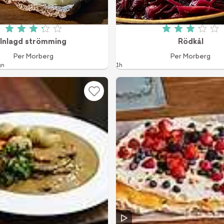
Betyg: 3.2 av 5 (108 röster)
Betyg: 3.1
Inlagd strömming
Rödkål
Per Morberg
Per Morberg
gn
1h