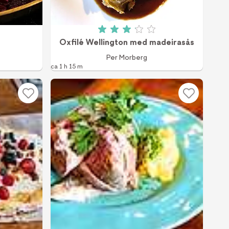
 av 5 (188 röster)
Betyg: 3.1 av 5 (327 röster)
Oxfilé Wellington med madeirasås
Per Morberg
ca 1 h 15 m