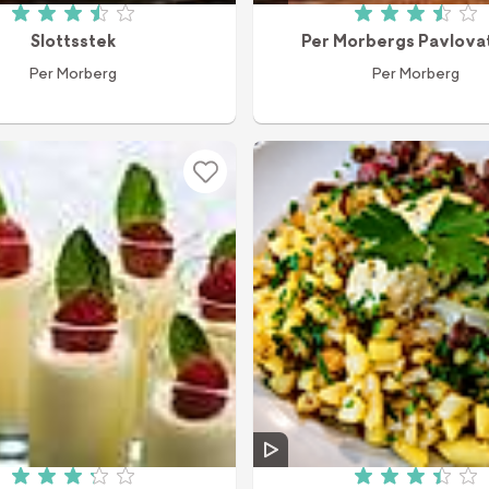
Betyg: 3.5 av 5 (312 röster)
Betyg: 3.5
Slottsstek
Per Morbergs Pavlova
Per Morberg
Per Morberg
Betyg: 3.2 av 5 (344 röster)
Betyg: 3.4