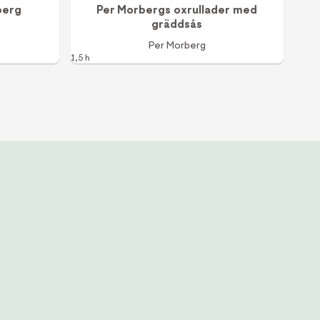
rberg
Per Morbergs oxrullader med
gräddsås
Per Morberg
1,5 h