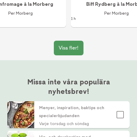
nfromage à la Morberg
Biff Rydberg à la Mo
Per Morberg
Per Morberg
1 h
Visa fler!
Missa inte våra populära
nyhetsbrev!
Menyer, inspiration, baktips och
specialerbjudanden
Varje torsdag och söndag
Vin- och dryckestips med