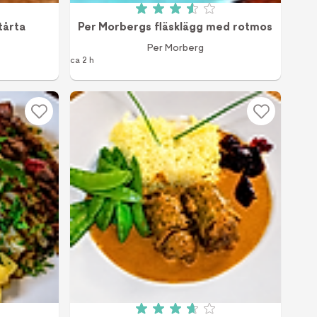
 av 5 (717 röster)
Betyg: 3.6 av 5 (754 röster)
tårta
Per Morbergs fläsklägg med rotmos
Per Morberg
ca 2 h
 av 5 (340 röster)
Betyg: 3.7 av 5 (470 röster)