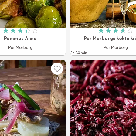
Betyg: 3.4 av 5 (75 röster)
Betyg: 3.6
Pommes Anna
Per Morbergs kokta kr
Per Morberg
Per Morberg
2h 30 min