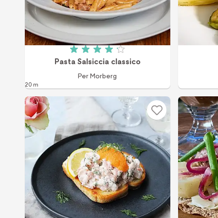
Betyg: 4.1 av 5 (1859 röster)
Pasta Salsiccia classico
Per Morberg
20 m