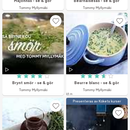
Majonnäs - se & gör
Bearnaisesås - se & gör
Tommy Myllymäki
Tommy Myllymäki
Betyg: 4 av 5 (31 röster)
Betyg: 3.7 av 5 (8
Brynt smör - se & gör
Beurre blanc - se & gör
Tommy Myllymäki
Tommy Myllymäki
15 m
Presenteras av Kökets kurser