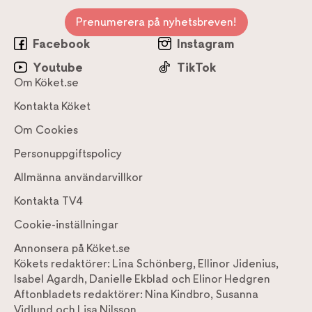
Prenumerera på nyhetsbreven!
Facebook
Instagram
Youtube
TikTok
Om Köket.se
Kontakta Köket
Om Cookies
Personuppgiftspolicy
Allmänna användarvillkor
Kontakta TV4
Cookie-inställningar
Annonsera på Köket.se
Kökets redaktörer:
Lina Schönberg
,
Ellinor Jidenius
,
Isabel Agardh
,
Danielle Ekblad
och
Elinor Hedgren
Aftonbladets redaktörer:
Nina Kindbro
,
Susanna
Vidlund
och
Lisa Nilsson