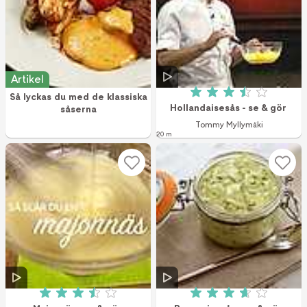
Artikel
Så lyckas du med de klassiska
Betyg: 3.5 av 5 (1
Hollandaisesås - se & gör
såserna
Tommy Myllymäki
20 m
Betyg: 3.5 av 5 (47 röster)
Betyg: 3.7 av 5 (1