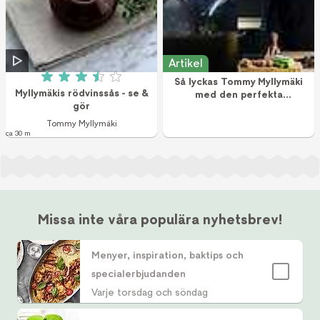
Artikel
Så lyckas Tommy Myllymäki
Betyg: 3.5 av 5 (245 röster)
Myllymäkis rödvinssås - se &
med den perfekta
gör
rödvinssåsen!
Tommy Myllymäki
ca 30 m
Missa inte våra populära nyhetsbrev!
Menyer, inspiration, baktips och
specialerbjudanden
Varje torsdag och söndag