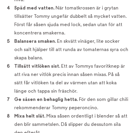
Späd med vatten.
När tomatkrossen är i grytan
tillsätter Tommy ungefär dubbelt så mycket vatten.
Först får såsen sjuda med lock, sedan utan för att
koncentrera smakerna.
Balansera smaken.
En skvätt vinäger, lite socker
och salt hjälper till att runda av tomaternas syra och
skapa balans.
Tillsätt vitlöken sist.
Ett av Tommys favoritknep är
att riva ner vitlök precis innan såsen mixas. På så
sätt får vitlöken ta del av värmen utan att koka
länge och tappa sin fräschör.
Ge såsen en behaglig hetta.
För den som gillar chili
rekommenderar Tommy peperoncino.
Mixa helt slät.
Mixa såsen ordentligt i blender så att
den blir sammetslen. Då slipper du dessutom sila
den efteråt.