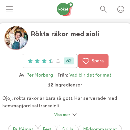
Rökta räkor med aioli
Foto:
TV4
52
Spara
Betyg: 3.5 av 5 (52 röster)
Av:
Per Morberg
Från:
Vad blir det för mat
12
ingredienser
Ojoj, rökta räkor är bara så gott. Här serverade med
hemmagjord saffransaioli.
Visa mer
Buffémat
Fest
Grilla
Midsommarmat