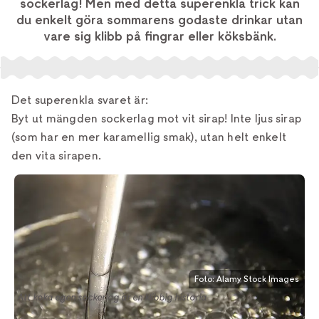
sockerlag! Men med detta superenkla trick kan
du enkelt göra sommarens godaste drinkar utan
vare sig klibb på fingrar eller köksbänk.
Det superenkla svaret är:
Byt ut mängden sockerlag mot vit sirap! Inte ljus sirap
(som har en mer karamellig smak), utan helt enkelt
den vita sirapen.
Foto: Alamy Stock Images
Att koka egen sockerlag är en klibbig historia