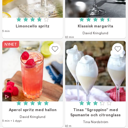
Betyg: 3.9 av 5 (31 röster)
Betyg: 4.5 av 5 (4
Limoncello spritz
Klassisk margarita
5 min
David Kringlund
10 min
NYHET
Betyg: 5 av 5 (1 röster)
Betyg: 3.2 av 5 (2
Aperol spritz med hallon
Tinas ”Sgroppino” med
Spumante och citronglass
David Kringlund
5 min + 1 dygn
Tina Nordström
10 m