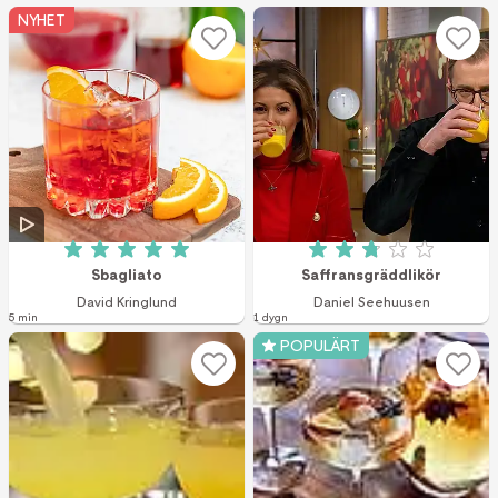
NYHET
Betyg: 5 av 5 (5 röster)
Betyg: 2.8 av 5 (5
Sbagliato
Saffransgräddlikör
David Kringlund
Daniel Seehuusen
5 min
1 dygn
POPULÄRT