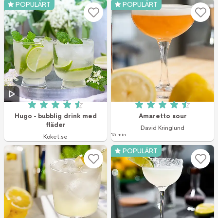
POPULÄRT
POPULÄRT
Betyg: 4.5 av 5 (82 röster)
Betyg: 4.5 av 5 (1
Hugo - bubblig drink med
Amaretto sour
fläder
David Kringlund
15 min
Köket.se
POPULÄRT