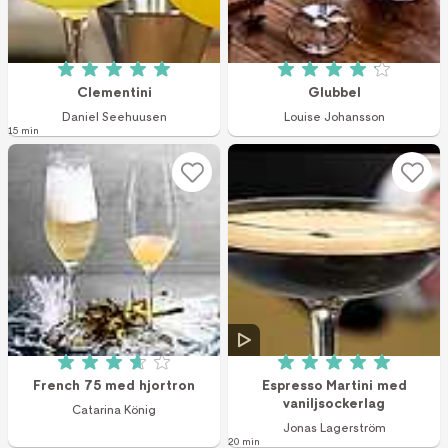
Betyg: 5 av 5 (1 röster)
Betyg: 4.1 av 5 (1
Clementini
Glubbel
Daniel Seehuusen
Louise Johansson
15 min
Betyg: 3.7 av 5 (46 röster)
Betyg: 5 av 5 (1 r
French 75 med hjortron
Espresso Martini med
vaniljsockerlag
Catarina König
Jonas Lagerström
20 min