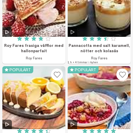
Betyg: 3.9 av 5 (132 röster)
Betyg: 3.5 av 5 (1
Roy Fares frasiga våfflor med
Pannacotta med salt karamell,
hallonparfait
nötter och kolasås
Roy Fares
Roy Fares
1 h + 4 timmar i kylen
POPULÄRT
POPULÄRT