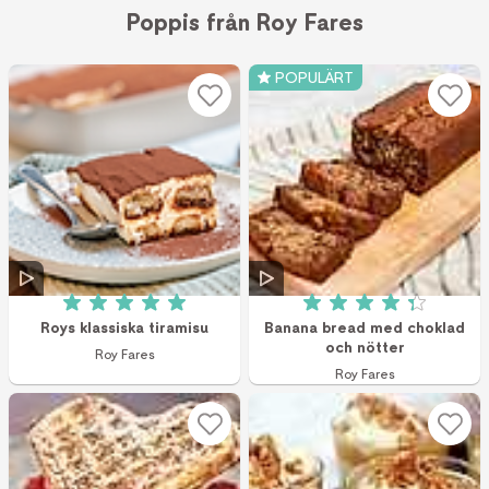
Poppis från Roy Fares
POPULÄRT
Betyg: 5 av 5 (8 röster)
Betyg: 4.3 av 5 (7
Roys klassiska tiramisu
Banana bread med choklad
och nötter
Roy Fares
Roy Fares