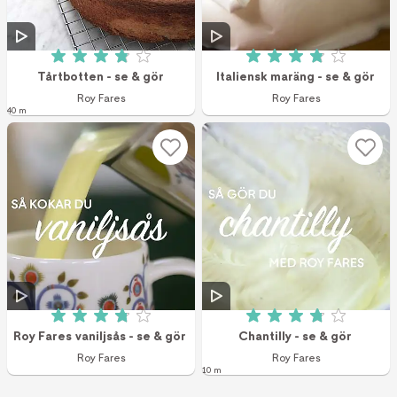
Betyg: 3.9 av 5 (713 röster)
Betyg: 3.9 av 5 (1
Tårtbotten - se & gör
Italiensk maräng - se & gör
Roy Fares
Roy Fares
40 m
Betyg: 3.8 av 5 (249 röster)
Betyg: 3.8 av 5 (4
Roy Fares vaniljsås - se & gör
Chantilly - se & gör
Roy Fares
Roy Fares
10 m