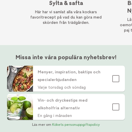
Sylta & safta
B
N
Här har vi samlat alla våra kockars
favoritrecept på vad du kan göra med
Lå
skörden från trädgården.
oemots
paj 
Missa inte våra populära nyhetsbrev!
Menyer, inspiration, baktips och
specialerbjudanden
Varje torsdag och söndag
Vin- och dryckestips med
alkoholfria alternativ
En gång i månaden
Läs mer om
Kökets personuppgiftspolicy