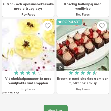
Betyg: 4.4 av 5 (20 röster)
Betyg: 5 av 5 (20 
Citron- och apelsinsockerkaka
Knäckig hallonpaj med
med citrusglasyr
vaniljvisp
Roy Fares
Roy Fares
POPULÄRT
Betyg: 3.7 av 5 (176 röster)
Betyg: 4.7 av 5 (3
Vit chokladpannacotta med
Brownie med chokladkräm och
vaniljkokta vinteräpplen
mjölkchokladvisp
Roy Fares
Roy Fares
30 m + tid i kyl
Visa fler!