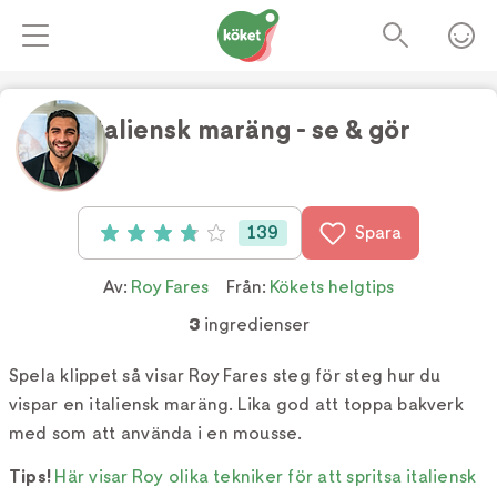
Italiensk maräng - se & gör
Foto:
TV4
139
Spara
Betyg: 3.9 av 5 (139 röster)
Av:
Roy Fares
Från:
Kökets helgtips
3
ingredienser
Spela klippet så visar Roy Fares steg för steg hur du
vispar en italiensk maräng. Lika god att toppa bakverk
med som att använda i en mousse.
Tips!
Här visar Roy olika tekniker för att spritsa italiensk