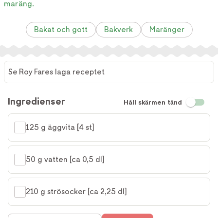
maräng.
Bakat och gott
Bakverk
Maränger
Se Roy Fares laga receptet
Se Roy
Fares
Ingredienser
Håll skärmen tänd
laga
receptet
125 g äggvita [4 st]
50 g vatten [ca 0,5 dl]
210 g strösocker [ca 2,25 dl]