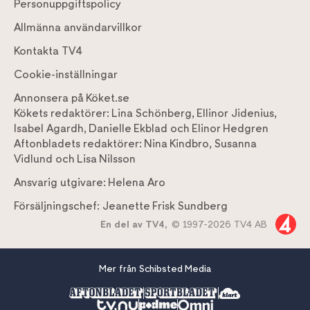
Personuppgiftspolicy
Allmänna användarvillkor
Kontakta TV4
Cookie-inställningar
Annonsera på Köket.se
Kökets redaktörer:
Lina Schönberg
,
Ellinor Jidenius
,
Isabel Agardh
,
Danielle Ekblad
och
Elinor Hedgren
Aftonbladets redaktörer:
Nina Kindbro
,
Susanna
Vidlund
och
Lisa Nilsson
Ansvarig utgivare:
Helena Aro
Försäljningschef:
Jeanette Frisk Sundberg
En del av TV4,
© 1997-2026 TV4 AB
Mer från Schibsted Media