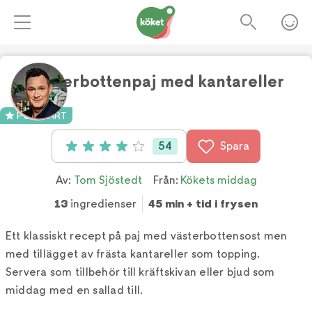
Västerbottenpaj med kantareller
Foto:
TV4
POPULÄRT
54
Spara
Betyg: 4.1 av 5 (54 röster)
Av:
Tom Sjöstedt
Från:
Kökets middag
13
ingredienser
45 min + tid i frysen
Ett klassiskt recept på paj med västerbottensost men
med tillägget av frästa kantareller som topping.
Servera som tillbehör till kräftskivan eller bjud som
middag med en sallad till.