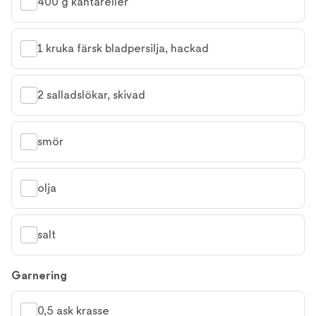
400 g kantareller
1 kruka färsk bladpersilja, hackad
2 salladslökar, skivad
smör
olja
salt
Garnering
0,5 ask krasse