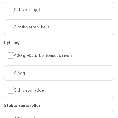
3 dl vetemjöl
3 msk vatten, kallt
Fyllning
400 g Västerbottensost, riven
4 ägg
3 dl vispgrädde
Stekta kantareller