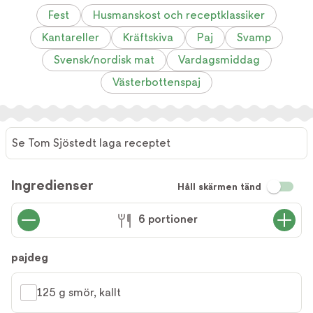
Fest
Husmanskost och receptklassiker
Kantareller
Kräftskiva
Paj
Svamp
Svensk/nordisk mat
Vardagsmiddag
Västerbottenspaj
Se Tom Sjöstedt laga receptet
Se Tom
Sjöstedt
Ingredienser
Håll skärmen tänd
laga
receptet
6 portioner
pajdeg
125 g smör, kallt