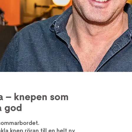
a – knepen som
a god
 sommarbordet.
la knep röran till en helt ny