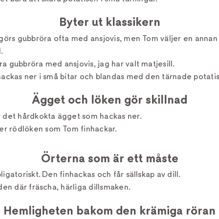
Byter ut klassikern
 görs gubbröra ofta med ansjovis, men Tom väljer en annan
.
a gubbröra med ansjovis, jag har valt matjesill.
hackas ner i små bitar och blandas med den tärnade potati
Ägget och löken gör skillnad
r det hårdkokta ägget som hackas ner.
r rödlöken som Tom finhackar.
Örterna som är ett måste
ligatoriskt. Den finhackas och får sällskap av dill.
 den där fräscha, härliga dillsmaken.
Hemligheten bakom den krämiga röran