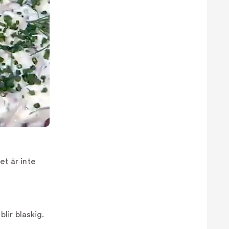
et är inte
lir blaskig.