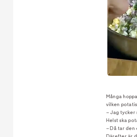
Många hoppar 
vilken potati
– Jag tycker
Helst ska pot
– Då tar den 
Därefter är d