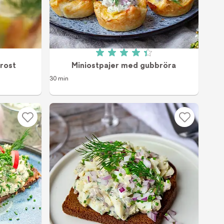
v 5 (1 röster)
Betyg: 4.4 av 5 (5 röster)
rost
Miniostpajer med gubbröra
30 min