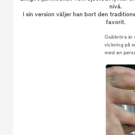
nivå.
I sin version väljer han bort den traditio
favorit.
Gubbröra är e
vickning på 
med en person