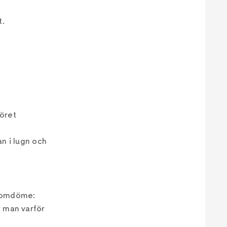
t.
möret
an i lugn och
lutomdöme:
r man varför