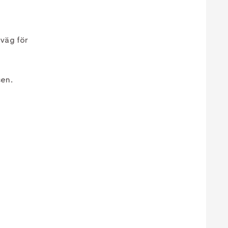
 väg för
sen.