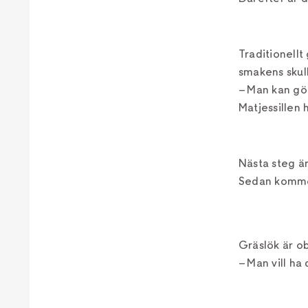
Traditionellt
smakens skull
– Man kan gör
Matjessillen 
Nästa steg ä
Sedan komme
Gräslök är ob
– Man vill ha