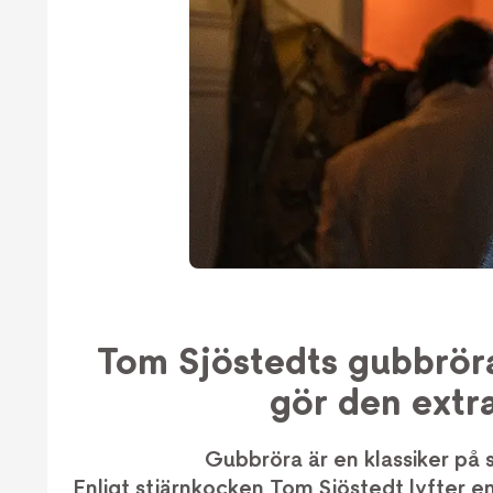
Tom Sjöstedts gubbrör
gör den extr
Gubbröra är en klassiker på
Enligt stjärnkocken Tom Sjöstedt lyfter enk