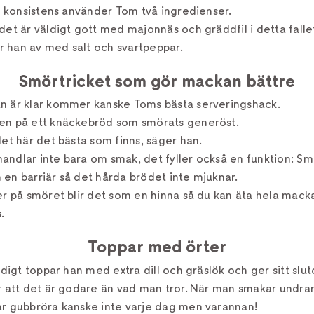
tt konsistens använder Tom två ingredienser.
det är väldigt gott med majonnäs och gräddfil i detta falle
 han av med salt och svartpeppar.
Smörtricket som gör mackan bättre
n är klar kommer kanske Toms bästa serveringshack.
en på ett knäckebröd som smörats generöst.
det här det bästa som finns, säger han.
andlar inte bara om smak, det fyller också en funktion: S
en barriär så det hårda brödet inte mjuknar.
er på smöret blir det som en hinna så du kan äta hela mack
.
Toppar med örter
ärdigt toppar han med extra dill och gräslök och ger sitt s
är att det är godare än vad man tror. När man smakar undra
ar gubbröra kanske inte varje dag men varannan!