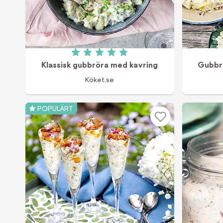
Betyg: 5 av 5 (6 röster)
Klassisk gubbröra med kavring
Gubbr
Köket.se
POPULÄRT