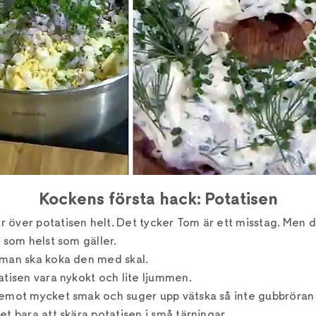
Kockens första hack: Potatisen
över potatisen helt. Det tycker Tom är ett misstag. Men d
s som helst som gäller.
 man ska koka den med skal.
atisen vara nykokt och lite ljummen.
emot mycket smak och suger upp vätska så inte gubbröran b
et bara att skära potatisen i små tärningar.