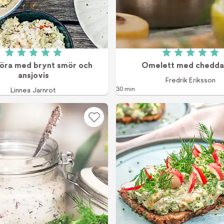
Betyg: 5 av 5 (25 röster)
Betyg: 5 a
öra med brynt smör och
Omelett med chedda
ansjovis
Fredrik Eriksson
30 min
Linnea Jarnrot