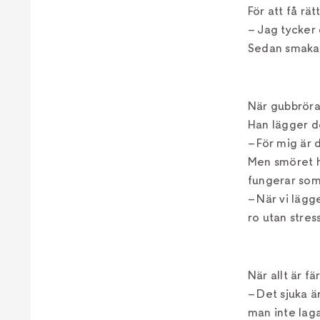
För att få rä
– Jag tycker 
Sedan smakar
När gubbröra
Han lägger d
– För mig är 
Men smöret h
fungerar som 
– När vi lägg
ro utan stress
När allt är f
– Det sjuka 
man inte lag