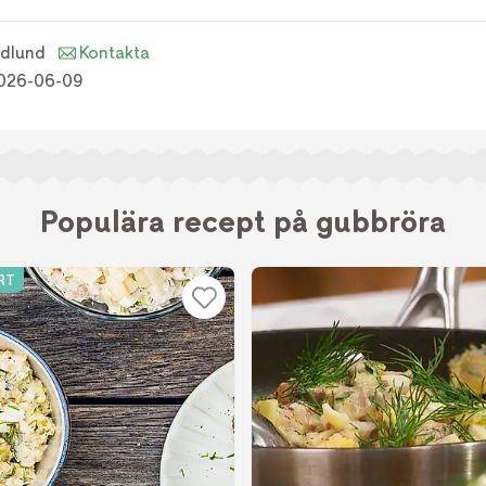
idlund
Kontakta
026-06-09
Populära recept på gubbröra
RT