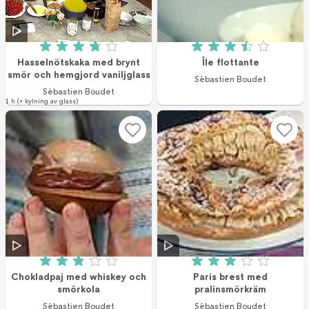
Betyg: 3.8 av 5 (20 röster)
Betyg: 3.5 av 5 (2
Hasselnötskaka med brynt
Île flottante
smör och hemgjord vaniljglass
Sébastien Boudet
Sébastien Boudet
1 h (+ kylning av glass)
Betyg: 2.88 av 5 (8 röster)
Betyg: 3 av 5 (21 
Chokladpaj med whiskey och
Paris brest med
smörkola
pralinsmörkräm
Sébastien Boudet
Sébastien Boudet