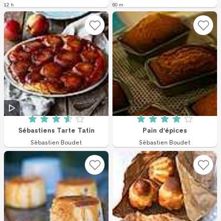
12 h
60 m
Betyg: 3.6 av 5 (331 röster)
Betyg: 4 av 5 (16 
Sébastiens Tarte Tatin
Pain d'épices
Sébastien Boudet
Sébastien Boudet