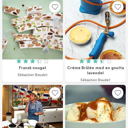
Betyg: 3.3 av 5 (83 röster)
Betyg: 3.5 av 5 (2
Fransk nougat
Crème Brûlée med en gnutta
lavendel
Sébastien Boudet
Sébastien Boudet