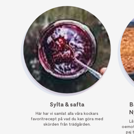
Sylta & safta
B
N
Här har vi samlat alla våra kockars
favoritrecept på vad du kan göra med
Lå
skörden från trädgården.
oemots
paj 