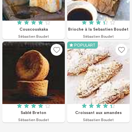
Betyg: 3.89 av 5 (9 röster)
Betyg: 3.4 av 5 (4
Couscouskaka
Brioche à la Sebastien Boudet
Sébastien Boudet
Sébastien Boudet
POPULÄRT
Betyg: 4 av 5 (24 röster)
Betyg: 4.4 av 5 (1
Sablé Breton
Croissant aux amandes
Sébastien Boudet
Sébastien Boudet