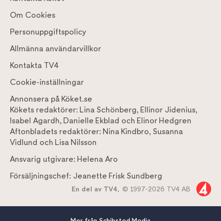
Om Cookies
Personuppgiftspolicy
Allmänna användarvillkor
Kontakta TV4
Cookie-inställningar
Annonsera på Köket.se
Kökets redaktörer:
Lina Schönberg
,
Ellinor Jidenius
,
Isabel Agardh
,
Danielle Ekblad
och
Elinor Hedgren
Aftonbladets redaktörer:
Nina Kindbro
,
Susanna
Vidlund
och
Lisa Nilsson
Ansvarig utgivare:
Helena Aro
Försäljningschef:
Jeanette Frisk Sundberg
En del av TV4,
© 1997-2026 TV4 AB
Mer från Schibsted Media