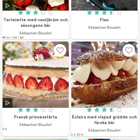
Betyg: 3.07 av 5 (15 röster)
Betyg: 3.5 av 5 (1
Tartelette med vaniljkräm och
Flan
säsongens bär
Sébastien Boudet
Sébastien Boudet
40 m + tid i kyl
Betyg: 3.1 av 5 (27 röster)
Betyg: 3.56 av 5 (
Fransk prinsesstårta
Éclairs med vispad grädde och
färska bär
Sébastien Boudet
3 h
Sébastien Boudet
1 h 15 m