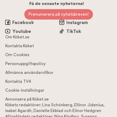
Få de senaste nyheterna!
Prenumerera på nyhetsbreven!
Facebook
Instagram
Youtube
TikTok
Om Köket.se
Kontakta Köket
Om Cookies
Personuppgiftspolicy
Allmänna användarvillkor
Kontakta TV4
Cookie-inställningar
Annonsera på Köket.se
Kökets redaktörer:
Lina Schönberg
,
Ellinor Jidenius
,
Isabel Agardh
,
Danielle Ekblad
och
Elinor Hedgren
Aftonbladets redaktörer:
Nina Kindbro
,
Susanna