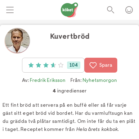
Kuvertbröd
Foto:
Martin Skoglöf
104
Spara
Betyg: 3.7 av 5 (104 röster)
Av:
Fredrik Eriksson
Från:
Nyhetsmorgon
4
ingredienser
Ett fint bröd att servera på en buffé eller så får varje
gäst sitt eget bröd vid bordet. Har du varmluftsugn kan
du grädda två plåtar samtidigt. Om inte får du ta en plåt
i taget. Receptet kommer från
Hela årets kokbok
.