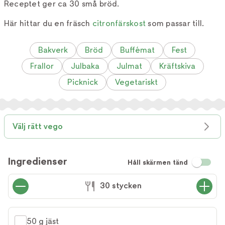
Receptet ger ca 30 små bröd.
Här hittar du en fräsch
citronfärskost
som passar till.
Bakverk
Bröd
Buffémat
Fest
Frallor
Julbaka
Julmat
Kräftskiva
Picknick
Vegetariskt
Välj rätt vego
Ingredienser
Håll skärmen tänd
30 stycken
50 g jäst