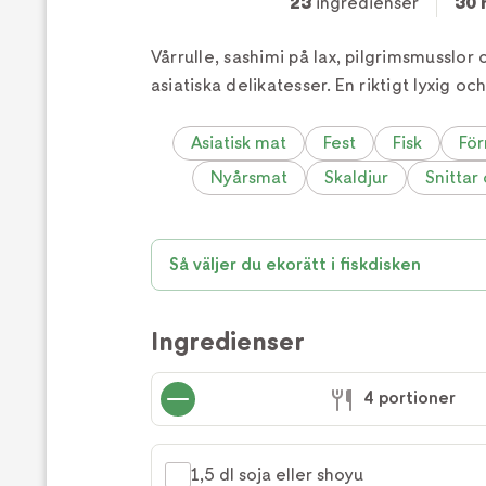
23
ingredienser
30 
Vårrulle, sashimi på lax, pilgrimsmusslo
asiatiska delikatesser. En riktigt lyxig oc
Asiatisk mat
Fest
Fisk
För
Nyårsmat
Skaldjur
Snittar 
Så väljer du ekorätt i fiskdisken
Ingredienser
4 portioner
1,5 dl soja eller shoyu