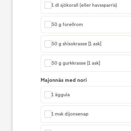
1 dl sjökorall (eller havssparris)
50 g forellrom
50 g shisokrasse [1 ask]
50 g gurkkrasse [1 ask]
Majonnäs med nori
1 äggula
1 msk dijonsenap