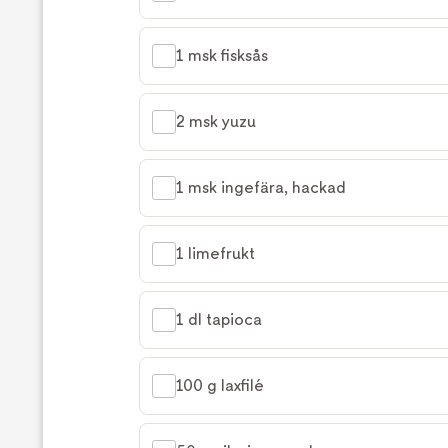
1 msk fisksås
2 msk yuzu
1 msk ingefära, hackad
1 limefrukt
1 dl tapioca
100 g laxfilé