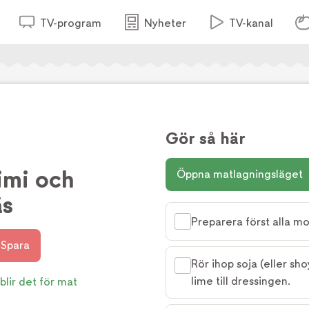
TV-program
Nyheter
TV-kanal
Gör så här
imi och
Öppna matlagningsläget
äs
Preparera först alla 
Spara
Rör ihop soja (eller sho
lime till dressingen.
blir det för mat