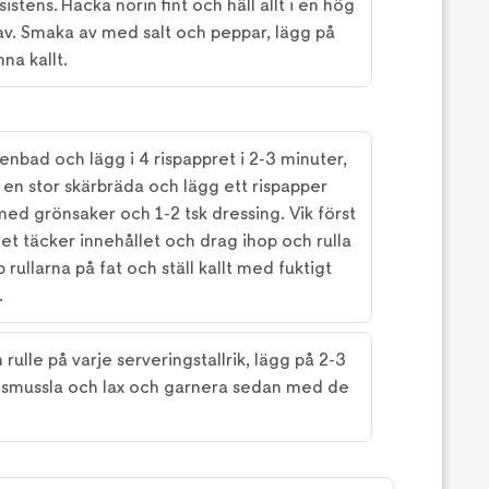
sistens. Hacka norin fint och häll allt i en hög
av. Smaka av med salt och peppar, lägg på
na kallt.
tenbad och lägg i 4 rispappret i 2-3 minuter,
på en stor skärbräda och lägg ett rispapper
 med grönsaker och 1-2 tsk dressing. Vik först
 det täcker innehållet och drag ihop och rulla
pp rullarna på fat och ställ kallt med fuktigt
.
rulle på varje serveringstallrik, lägg på 2-3
imsmussla och lax och garnera sedan med de