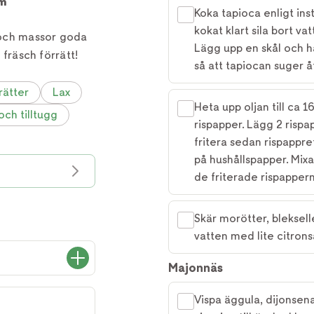
m
Koka tapioca enligt ins
kokat klart sila bort va
r och massor goda
Lägg upp en skål och häl
h fräsch förrätt!
så att tapiocan suger åt
rätter
Lax
Heta upp oljan till ca 1
och tilltugg
rispapper. Lägg 2 rispa
fritera sedan rispappret
på hushållspapper. Mixa 
de friterade rispappern
Skär morötter, blekselle
vatten med lite citrons
Majonnäs
Vispa äggula, dijonsena