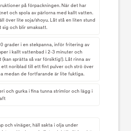
truktioner på förpackningen. När det har
ttnet och spola av pärlorna med kallt vatten.
l över lite soja/shoyu. Låt stå en liten stund
 sig och blir smaksatt.
60 grader i en stekpanna, inför fritering av
pper i kallt vattenbad i 2-3 minuter och
 (kan sprätta så var försiktig!). Låt rinna av
ett noriblad till ett fint pulver och strö över
a medan de fortfarande är lite fuktiga.
ri och gurka i fina tunna strimlor och lägg i
aft
p och vinäger, häll sakta i olja under