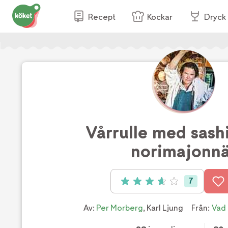
Recept
Kockar
Dryck
Vårrulle med sash
norimajonn
7
Betyg: 3.71 av 5 (7 röster)
Av:
Per Morberg
,
Karl Ljung
Från:
Vad 