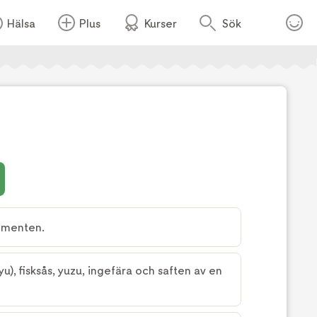
Hälsa
Plus
Kurser
Sök
Foto:
Martin Löf
momenten.
yu), fisksås, yuzu, ingefära och saften av en