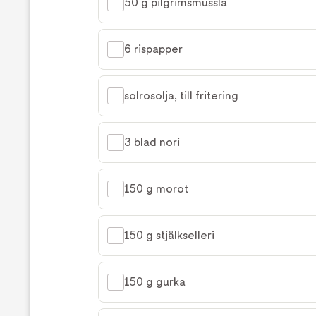
50 g pilgrimsmussla
6 rispapper
solrosolja, till fritering
3 blad nori
150 g morot
150 g stjälkselleri
150 g gurka