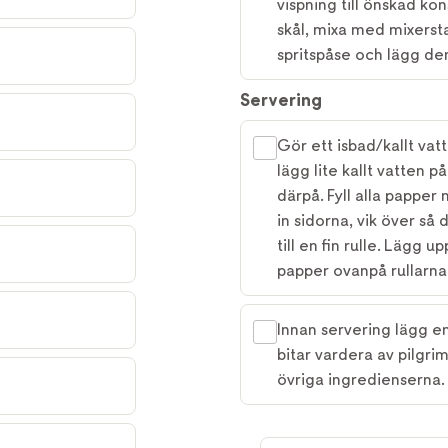
vispning till önskad kon
skål, mixa med mixerst
spritspåse och lägg den
Servering
Gör ett isbad/kallt vat
lägg lite kallt vatten 
därpå. Fyll alla papper
in sidorna, vik över så
till en fin rulle. Lägg u
papper ovanpå rullarna
Innan servering lägg en 
bitar vardera av pilgr
övriga ingredienserna.