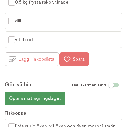
0,5 kg frysta räkor, tinade
dill
vitt bröd
Lägg i inköpslista
Spara
Gör så här
Håll skärmen tänd
Öppna matlagningsläget
Fisksoppa
Fräs purjolöken, vitlöken och riven morot i smör