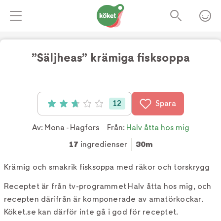
”Säljheas” krämiga fisksoppa
Foto:
TV4
12
Spara
Betyg: 2.75 av 5 (12 röster)
Av:
Mona - Hagfors
Från:
Halv åtta hos mig
17
ingredienser
30m
Krämig och smakrik fisksoppa med räkor och torskrygg
Receptet är från tv-programmet Halv åtta hos mig, och
recepten därifrån är komponerade av amatörkockar.
Köket.se kan därför inte gå i god för receptet.