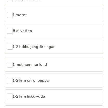
1 morot
5 dl vatten
1-2 fiskbuljongtärningar
1 msk hummerfond
1-2 krm citronpeppar
1-2 krm fiskkrydda