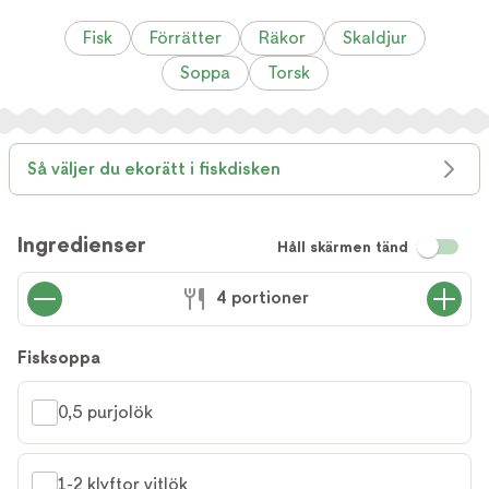
Fisk
Förrätter
Räkor
Skaldjur
Soppa
Torsk
Så väljer du ekorätt i fiskdisken
Ingredienser
Håll skärmen tänd
4 portioner
Fisksoppa
0,5 purjolök
1-2 klyftor vitlök