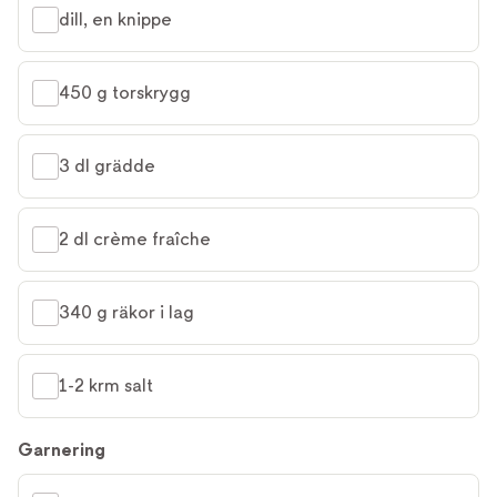
dill, en knippe
450 g torskrygg
3 dl grädde
2 dl crème fraîche
340 g räkor i lag
1-2 krm salt
Garnering