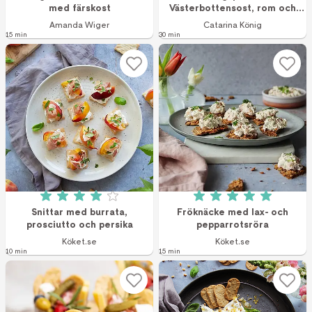
med färskost
Västerbottensost, rom och
citron
Amanda Wiger
Catarina König
15 min
30 min
Betyg: 4 av 5 (5 röster)
Betyg: 5 av 5 (4 r
Snittar med burrata,
Fröknäcke med lax- och
prosciutto och persika
pepparrotsröra
Köket.se
Köket.se
10 min
15 min