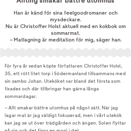
”Allting smakar bättre utomhus”
Han är känd för sina feelgoodromaner och
mysdeckare.
Nu är Christoffer Holst aktuell med en kokbok om
sommarmat.
– Matlagning är meditation för mig, säger han.
För fyra år sedan köpte författaren Christoffer Holst,
35, ett rött litet torp i Södermanland tillsammans med
sin sambo Johan. Uteköket var bland det första som
fixades och där tillbringar han gärna långa
sommardagar.
– Allt smakar bättre utomhus på något sätt. När jag
lagar mat är jag väldigt fokuserad, men i vårt utekök
kan jag se ut över trädgården och ängen. Solen flyttar
på sig och det finns en magi i det.