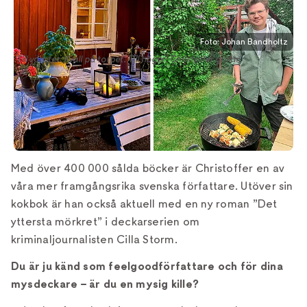
Foto: Johan Bandholtz
Till vänster: Kväll på torpet. Till höger: Christoffer grillar.
Med över 400 000 sålda böcker är Christoffer en av
våra mer framgångsrika svenska författare. Utöver sin
kokbok är han också aktuell med en ny roman ”Det
yttersta mörkret” i deckarserien om
kriminaljournalisten Cilla Storm.
Du är ju känd som feelgoodförfattare och för dina
mysdeckare – är du en mysig kille?