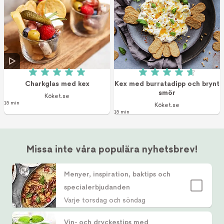
Betyg: 5 av 5 (3 röster)
Betyg: 4.7 av 5 (9
Charkglas med kex
Kex med burratadipp och brynt
smör
Köket.se
15 min
Köket.se
15 min
Missa inte våra populära nyhetsbrev!
Menyer, inspiration, baktips och
specialerbjudanden
Varje torsdag och söndag
Vin- och dryckestips med