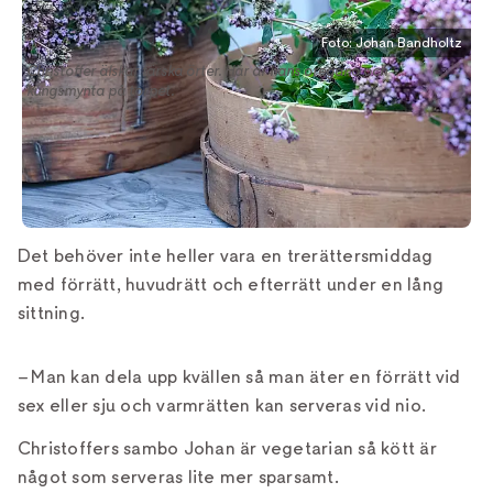
Foto: Johan Bandholtz
Christoffer älskar färska örter. Här är hans oregano och
kungsmynta på torpet.
Det behöver inte heller vara en trerättersmiddag
med förrätt, huvudrätt och efterrätt under en lång
sittning.
– Man kan dela upp kvällen så man äter en förrätt vid
sex eller sju och varmrätten kan serveras vid nio.
Christoffers sambo Johan är vegetarian så kött är
något som serveras lite mer sparsamt.