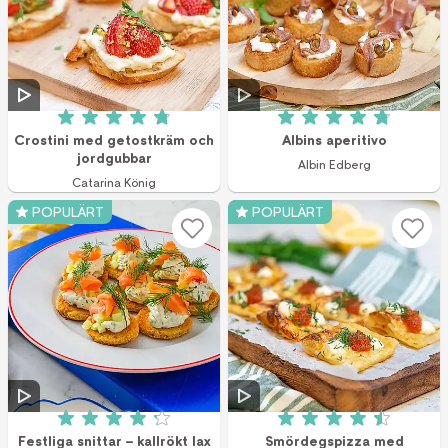
Betyg: 4.8 av 5 (5 röster)
Betyg: 4.8 av 5 (6
Crostini med getostkräm och
Albins aperitivo
jordgubbar
Albin Edberg
Catarina König
POPULÄRT
POPULÄRT
Betyg: 4.2 av 5 (70 röster)
Betyg: 4.5 av 5 (1
Festliga snittar – kallrökt lax
Smördegspizza med