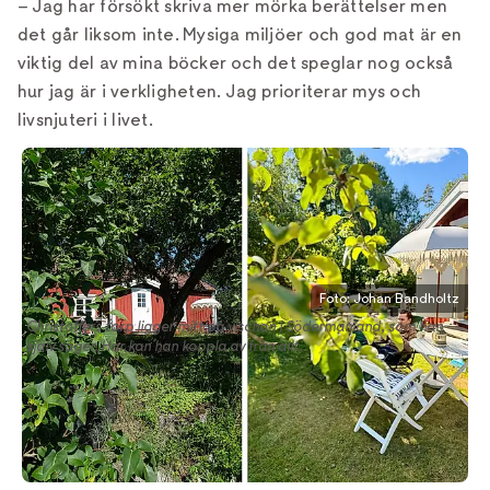
– Jag har försökt skriva mer mörka berättelser men
det går liksom inte. Mysiga miljöer och god mat är en
viktig del av mina böcker och det speglar nog också
hur jag är i verkligheten. Jag prioriterar mys och
livsnjuteri i livet.
Foto: Johan Bandholtz
Christoffers torp ligger mitt på vischan i Södermanland, som han
själv säger. Här kan han koppla av från allt.