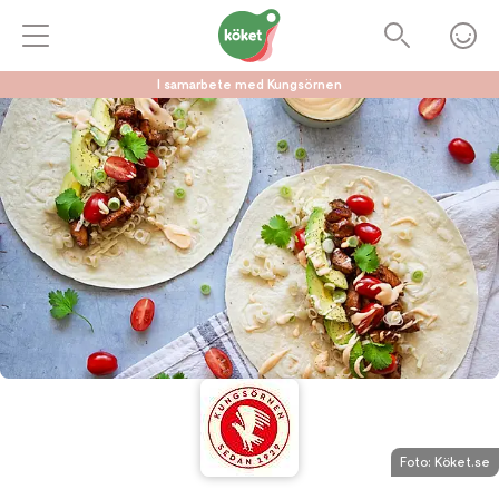
I samarbete med Kungsörnen
Foto:
Köket.se