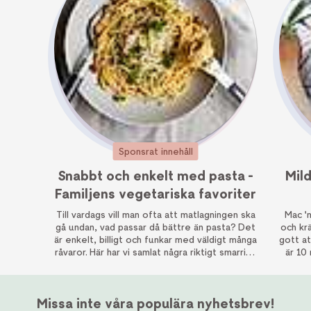
Sponsrat innehåll
Snabbt och enkelt med pasta -
Mil
Familjens vegetariska favoriter
Till vardags vill man ofta att matlagningen ska
Mac '
gå undan, vad passar då bättre än pasta? Det
och kr
är enkelt, billigt och funkar med väldigt många
gott at
råvaror. Här har vi samlat några riktigt smarriga
är 10
vegetariska recept för både stora och små.
Missa inte våra populära nyhetsbrev!